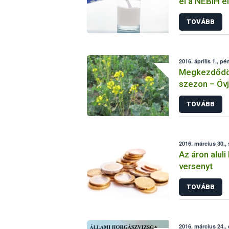
el a NÉBIH e
TOVÁBB
2016. április 1., pé
Megkezdődöt
szezon – Óv
TOVÁBB
2016. március 30.,
Az áron aluli 
versenyt
TOVÁBB
2016. március 24.,