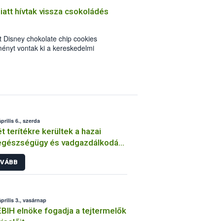
iatt hívtak vissza csokoládés
tt Disney chokolate chip cookies
ényt vontak ki a kereskedelmi
 Magyarországon is. A riasztás április
lelmiszerekre és takarmányokra
endszerén (RASFF).
prilis 6., szerda
t terítékre kerültek a hazai
egészségügy és vadgazdálkodás
ális kérdései
VÁBB
prilis 3., vasárnap
BIH elnöke fogadja a tejtermelők