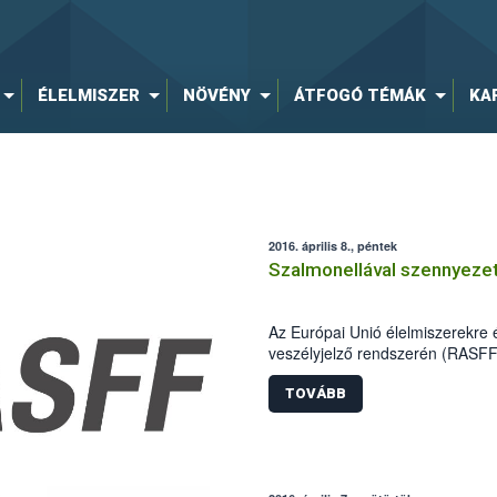
ÉLELMISZER
NÖVÉNY
ÁTFOGÓ TÉMÁK
KA
2016. április 8., péntek
Szalmonellával szennyezett
Az Európai Unió élelmiszerekre
veszélyjelző rendszerén (RASFF) 
szennyezettség miatt indiai szá
forgalomból az EU több tagállam
TOVÁBB
Magyarországra is szállítottak 