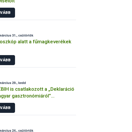
iselőit
VÁBB
március 31., csütörtök
oszkóp alatt a fűmagkeverékek
VÁBB
március 29., kedd
BIH is csatlakozott a „Deklaráció
gyar gasztronómiáról”
állapodáshoz
VÁBB
március 24., csütörtök