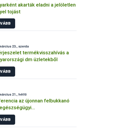
arként akarták eladni a jelöletlen
yel tojást
VÁBB
március 23., szerda
rjeszelet termékvisszahívás a
arországi dm üzletekből
VÁBB
március 21., hétfő
erencia az újonnan felbukkanó
tegészségügyi
betegedésekről
VÁBB