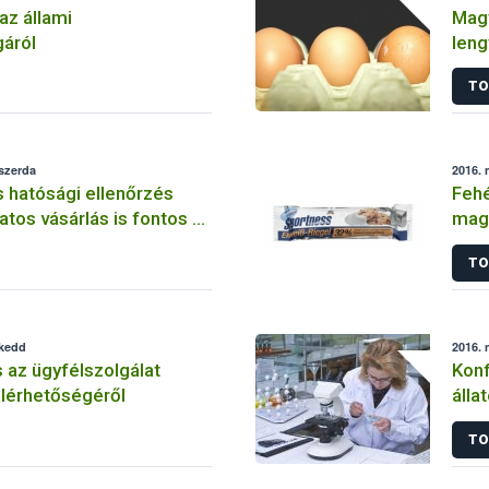
az állami
Magy
áról
leng
TO
 szerda
2016. 
 hatósági ellenőrzés
Fehé
atos vásárlás is fontos az
magy
iacon
TO
 kedd
2016. 
 az ügyfélszolgálat
Konf
elérhetőségéről
álla
meg
TO