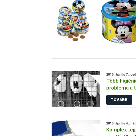
2016. április 7., cs
Több higiéni
probléma a t
ellenőrzése
TOVÁBB
2016. április 4., hé
Komplex tejp