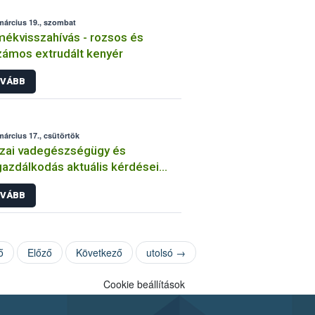
március 19., szombat
ékvisszahívás - rozsos és
ámos extrudált kenyér
VÁBB
március 17., csütörtök
zai vadegészségügy és
azdálkodás aktuális kérdései
6
VÁBB
ő
Előző
Következő
utolsó →
Cookie beállítások