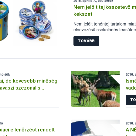
2016. április 7., csütörtök
Nem jelölt tej összetevő m
kekszet
Nem jelölt tehéntej tartalom mia
elnevezésű csokoládés teasütem
forgalomból 42 országban, köztük
6-án érkezett az Európai Unió é
TOVÁBB
vonatkozó gyors veszélyjelző r
ütörtök
2016. á
ai, de kevesebb minőségi
Ismé
avaszi szezonális
vad
ken
aktu
TO
tfő
2016. á
iaci ellenőrzést rendelt
A NÉ