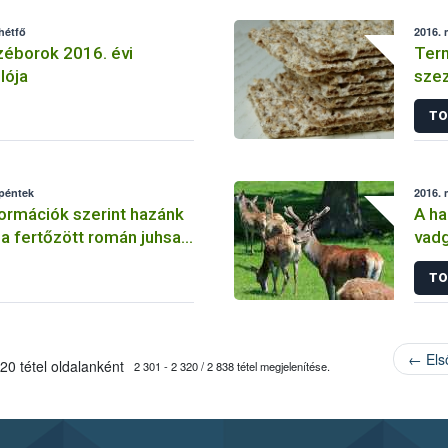
hétfő
2016. 
zéborok 2016. évi
Term
lója
szez
TO
 péntek
2016. 
formációk szerint hazánk
A ha
 a fertőzött román juhsajt
vadg
201
TO
← Els
20 tétel oldalanként
2 301 - 2 320 / 2 838 tétel megjelenítése.