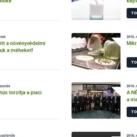
lnöke
képv
TO
ntek
2016. 
t a növényvédelmi
Mikr
juk a méheket!
TO
 szerda
2016. 
hús torzítja a piaci
A NÉ
a ma
meg
TO
 csütörtök
2016. 