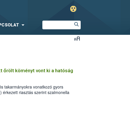
PCSOLAT
 őrölt köményt vont ki a hatóság
 és takarmányokra vonatkozó gyors
érkezett riasztás szerint szalmonella
rmazású őrölt köményt vontak ki a
ában. A szennyezett fűszerből
egy német nagykereskedőn keresztül.