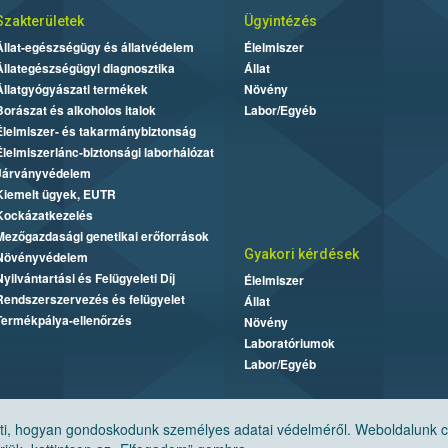
Szakterületek
Ügyintézés
Állat-egészségügy és állatvédelem
Élelmiszer
Állategészségügyi diagnosztika
Állat
Állatgyógyászati termékek
Növény
Borászat és alkoholos italok
Labor/Egyéb
Élelmiszer- és takarmánybiztonság
Élelmiszerlánc-biztonsági laborhálózat
Járványvédelem
Kiemelt ügyek, EUTR
Kockázatkezelés
Mezőgazdasági genetikai erőforrások
Gyakori kérdések
Növényvédelem
Nyilvántartási és Felügyeleti Díj
Élelmiszer
Rendszerszervezés és felügyelet
Állat
Termékpálya-ellenőrzés
Növény
Laboratóriumok
Labor/Egyéb
, hogyan gondoskodunk személyes adatai védelméről. Weboldalunk cook