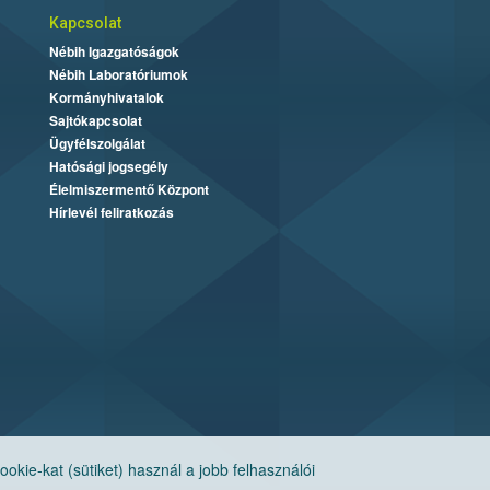
Kapcsolat
Nébih Igazgatóságok
Nébih Laboratóriumok
Kormányhivatalok
Sajtókapcsolat
Ügyfélszolgálat
Hatósági jogsegély
Élelmiszermentő Központ
Hírlevél feliratkozás
ie-kat (sütiket) használ a jobb felhasználói