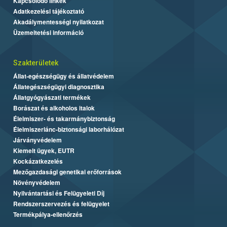
Kapcsolódó linkek
Adatkezelési tájékoztató
Akadálymentességi nyilatkozat
Üzemeltetési információ
Szakterületek
Állat-egészségügy és állatvédelem
Állategészségügyi diagnosztika
Állatgyógyászati termékek
Borászat és alkoholos italok
Élelmiszer- és takarmánybiztonság
Élelmiszerlánc-biztonsági laborhálózat
Járványvédelem
Kiemelt ügyek, EUTR
Kockázatkezelés
Mezőgazdasági genetikai erőforrások
Növényvédelem
Nyilvántartási és Felügyeleti Díj
Rendszerszervezés és felügyelet
Termékpálya-ellenőrzés