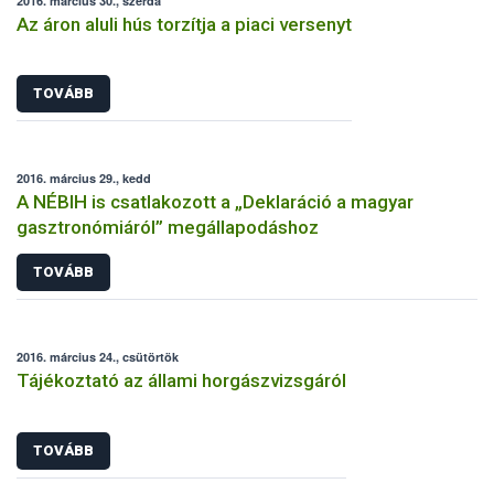
2016. március 30., szerda
Az áron aluli hús torzítja a piaci versenyt
TOVÁBB
2016. március 29., kedd
A NÉBIH is csatlakozott a „Deklaráció a magyar
gasztronómiáról” megállapodáshoz
TOVÁBB
2016. március 24., csütörtök
Tájékoztató az állami horgászvizsgáról
TOVÁBB