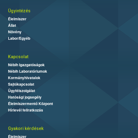
Ügyintézés
Élelmiszer
Állat
Növény
Labor/Egyéb
Kapcsolat
Nébih Igazgatóságok
Nébih Laboratóriumok
Kormányhivatalok
Sajtókapcsolat
Ügyfélszolgálat
Hatósági jogsegély
Élelmiszermentő Központ
Hírlevél feliratkozás
Gyakori kérdések
Élelmiszer