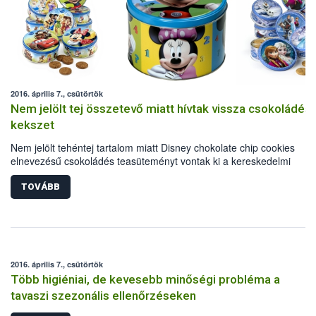
2016. április 7., csütörtök
Nem jelölt tej összetevő miatt hívtak vissza csokoládés
kekszet
Nem jelölt tehéntej tartalom miatt Disney chokolate chip cookies
elnevezésű csokoládés teasüteményt vontak ki a kereskedelmi
forgalomból 42 országban, köztük Magyarországon is. A riasztás ápri
6-án érkezett az Európai Unió élelmiszerekre és takarmányokra
TOVÁBB
vonatkozó gyors veszélyjelző rendszerén (RASFF).
2016. április 7., csütörtök
Több higiéniai, de kevesebb minőségi probléma a
tavaszi szezonális ellenőrzéseken