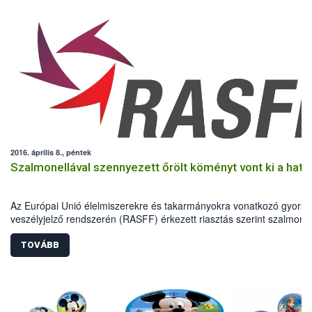
2016. április 8., péntek
Szalmonellával szennyezett őrölt köményt vont ki a hat
Az Európai Unió élelmiszerekre és takarmányokra vonatkozó gyors
veszélyjelző rendszerén (RASFF) érkezett riasztás szerint szalmonel
szennyezettség miatt indiai származású őrölt köményt vontak ki a
forgalomból az EU több tagállamában. A szennyezett fűszerből
TOVÁBB
Magyarországra is szállítottak egy német nagykereskedőn keresztül