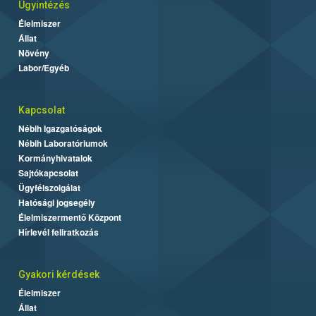
Ügyintézés
Élelmiszer
Állat
Növény
Labor/Egyéb
Kapcsolat
Nébih Igazgatóságok
Nébih Laboratóriumok
Kormányhivatalok
Sajtókapcsolat
Ügyfélszolgálat
Hatósági jogsegély
Élelmiszermentő Központ
Hírlevél feliratkozás
Gyakori kérdések
Élelmiszer
Állat