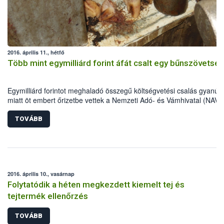
2016. április 11., hétfő
Több mint egymilliárd forint áfát csalt egy bűnszövetsé
Egymilliárd forintot meghaladó összegű költségvetési csalás gyanúja
miatt öt embert őrizetbe vettek a Nemzeti Adó- és Vámhivatal (NAV)
győri pénzügyi nyomozói, a bűnszövetség a sertéshús áfájával
trükközött. A banda monori vágóhídjának tevékenységét felfüggeszt
TOVÁBB
- tájékoztatta a NAV Nyugat-dunántúli Bűnügyi Igazgatóságának
sajtóreferense hétfőn az MTI-t. Az ellenőrzésen a NÉBIH Kiemelt Ü
Igazgatósága is részt vett és több mint négy tonnányi, eredetigazolá
nélküli húst semmisíttettek meg.
2016. április 10., vasárnap
Folytatódik a héten megkezdett kiemelt tej és
tejtermék ellenőrzés
TOVÁBB