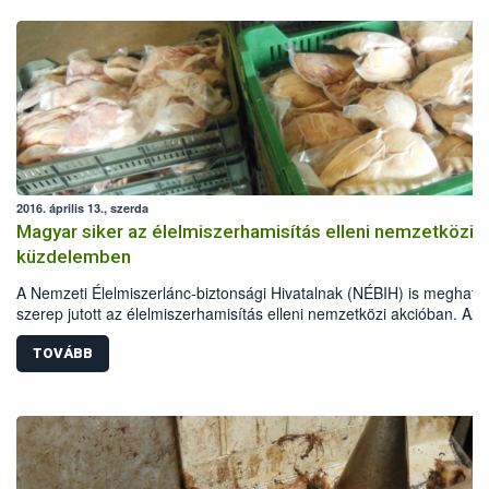
2016. április 13., szerda
Magyar siker az élelmiszerhamisítás elleni nemzetközi
küzdelemben
A Nemzeti Élelmiszerlánc-biztonsági Hivatalnak (NÉBIH) is meghatá
szerep jutott az élelmiszerhamisítás elleni nemzetközi akcióban. Az
„OPSON V.” művelet 2015 novembere és 2016 februárja között zajlo
országban. Az akcióban a magyar szakemberek 243 tonna, valamin
TOVÁBB
további 17 ezer liter, élelmiszerbiztonsági szempontból veszélyes,
terméket foglaltak le.