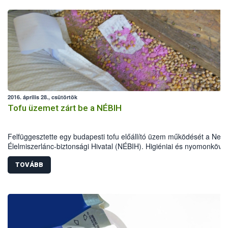
2016. április 28., csütörtök
Tofu üzemet zárt be a NÉBIH
Felfüggesztette egy budapesti tofu előállító üzem működését a Nem
Élelmiszerlánc-biztonsági Hivatal (NÉBIH). Higiéniai és nyomonkövet
problémák miatt csaknem 600 kg terméket kellett megsemmisíteni é
több mint 2 tonna alapanyagot zárolni. Az üzem fél millió forintos
TOVÁBB
bírságra számíthat.