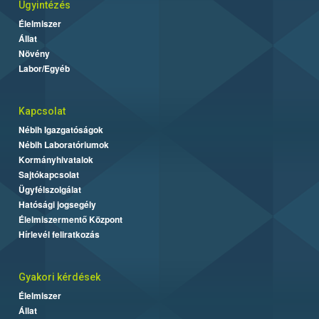
Ügyintézés
Élelmiszer
Állat
Növény
Labor/Egyéb
Kapcsolat
Nébih Igazgatóságok
Nébih Laboratóriumok
Kormányhivatalok
Sajtókapcsolat
Ügyfélszolgálat
Hatósági jogsegély
Élelmiszermentő Központ
Hírlevél feliratkozás
Gyakori kérdések
Élelmiszer
Állat