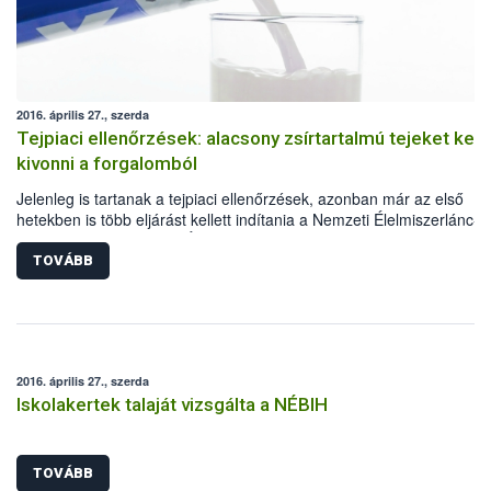
2016. április 27., szerda
Tejpiaci ellenőrzések: alacsony zsírtartalmú tejeket kell
kivonni a forgalomból
Jelenleg is tartanak a tejpiaci ellenőrzések, azonban már az első
hetekben is több eljárást kellett indítania a Nemzeti Élelmiszerlánc-
biztonsági Hivatalnak (NÉBIH). Tisztességtelen forgalmazói magatar
élelmiszerlánc-felügyeleti díj és marketing hozzájárulás befizetésén
TOVÁBB
elmaradása miatt is intézkedni kellett. Emellett a laboratóriumi
vizsgálatok alapján több szlovák, illetve cseh eredetű 1,5%-os UHT t
kell kivonni a forgalomból, mert zsírtartalmuk alacsonyabb a jelölése
szereplőnél.
2016. április 27., szerda
Iskolakertek talaját vizsgálta a NÉBIH
TOVÁBB