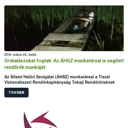
2016. május 24., kedd
Orvhalászokat fogtak: Az ÁHSZ munkatársai is segítetté
rendőrök munkáját
Az Állami Halőri Szolgálat (ÁHSZ) munkatársai a Tiszai
Vízirendészeti Rendőrkapitányság Tokaji Rendőrőrsének
kollégáival két nap alatt két orvhalász csapatra csaptak le a
Malom-Tisza holtágban.
TOVÁBB