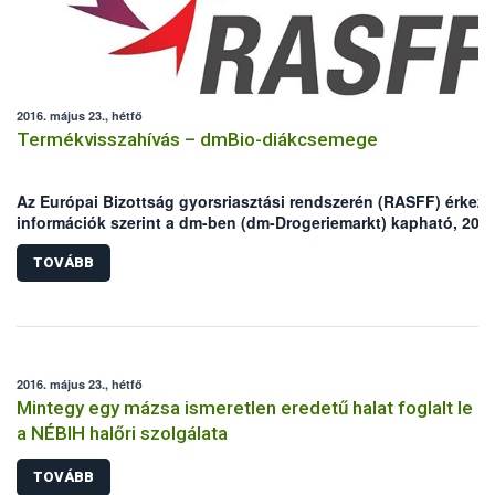
2016. május 23., hétfő
Termékvisszahívás – dmBio-diákcsemege
Az Európai Bizottság gyorsriasztási rendszerén (RASFF) érkeze
információk szerint a dm-ben (dm-Drogeriemarkt) kapható, 200
grammos kiszerelésű bio-diákcsemge „Ochratoxin A”
penészgomba toxinnal szennyezett.
TOVÁBB
2016. május 23., hétfő
Mintegy egy mázsa ismeretlen eredetű halat foglalt le
a NÉBIH halőri szolgálata
TOVÁBB