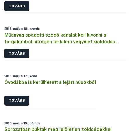
TOVÁBB
2016. május 18., szerda
Műanyag spagetti szedő kanalat kell kivonni a
forgalomból nitrogén tartalmú vegyület kioldódás
miatt
TOVÁBB
2016. május 17., kedd
Óvodákba is kerülhetett a lejárt húsokból
TOVÁBB
2016. május 13., péntek
Sorozatban buktak meg jelöletlen zöldségekkel