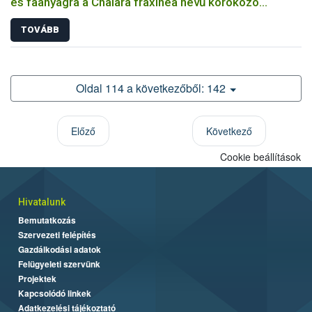
és faanyagra a Chalara fraxinea nevű kórokozó
terjedésének megakadályozására
TOVÁBB
Oldal 114 a következőből: 142
Előző
Következő
Cookie beállítások
Hivatalunk
Bemutatkozás
Szervezeti felépítés
Gazdálkodási adatok
Felügyeleti szervünk
Projektek
Kapcsolódó linkek
Adatkezelési tájékoztató