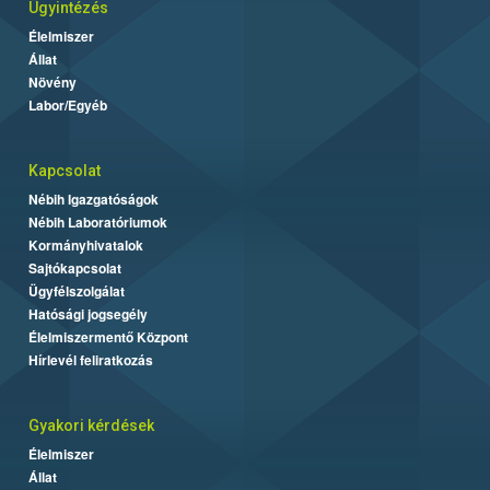
Ügyintézés
Élelmiszer
Állat
Növény
Labor/Egyéb
Kapcsolat
Nébih Igazgatóságok
Nébih Laboratóriumok
Kormányhivatalok
Sajtókapcsolat
Ügyfélszolgálat
Hatósági jogsegély
Élelmiszermentő Központ
Hírlevél feliratkozás
Gyakori kérdések
Élelmiszer
Állat