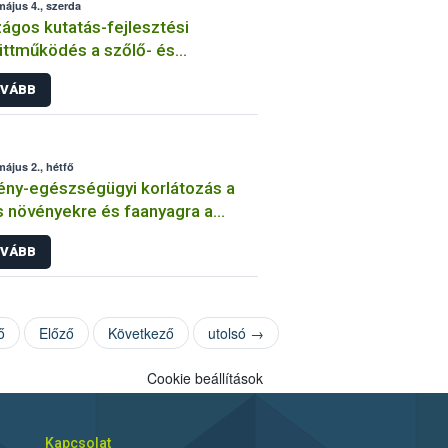
május 4., szerda
ágos kutatás-fejlesztési
ttműködés a szőlő- és
mölcstermesztésünk biztonsága
VÁBB
ekében
május 2., hétfő
ny-egészségügyi korlátozás a
s növényekre és faanyagra a
ara fraxinea nevű kórokozó
VÁBB
jedésének megakadályozására
ő
Előző
Következő
utolsó →
Cookie beállítások
Kapcsolat