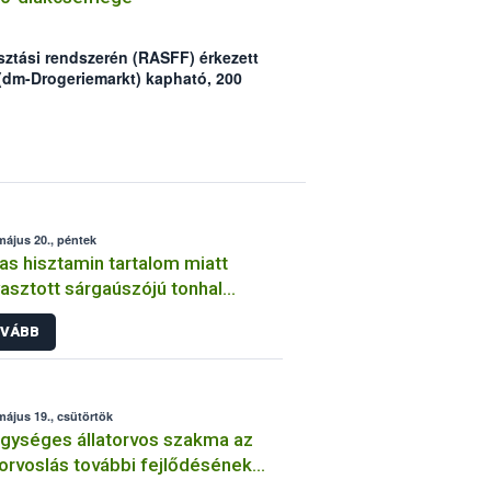
sztási rendszerén (RASFF) érkezett
(dm-Drogeriemarkt) kapható, 200
kcsemge „Ochratoxin A”
ezett.
május 20., péntek
s hisztamin tartalom miatt
asztott sárgaúszójú tonhal
eteket kell kivonni a forgalomból
VÁBB
május 19., csütörtök
gységes állatorvos szakma az
torvoslás további fejlődésének
sa