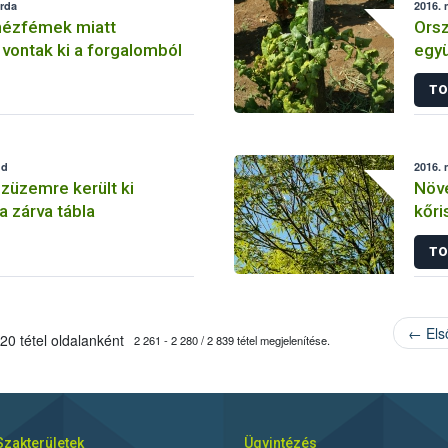
erda
2016. 
hézfémek miatt
Orsz
vontak ki a forgalomból
együ
gyü
TO
érd
dd
2016. 
züzemre került ki
Növé
a zárva tábla
kőri
Chal
TO
ter
← Els
20 tétel oldalanként
2 261 - 2 280 / 2 839 tétel megjelenítése.
Szakterületek
Ügyintézés