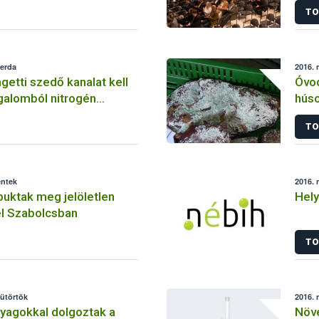
TO
zerda
2016. 
etti szedő kanalat kell
Óvod
rgalomból nitrogén
hús
yület kioldódás miatt
TO
éntek
2016. 
uktak meg jelöletlen
Hely
l Szabolcsban
TO
sütörtök
2016. 
nyagokkal dolgoztak a
Növ