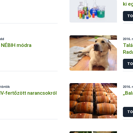
ki e
TO
edd
2016. 
 NÉBIH módra
Talá
Rada
TO
ütörtök
2016. 
V-fertőzött narancsokról
„Bal
TO