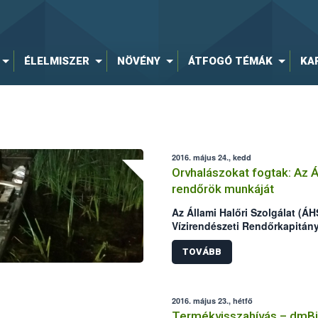
ÉLELMISZER
NÖVÉNY
ÁTFOGÓ TÉMÁK
KA
2016. május 24., kedd
Orvhalászokat fogtak: Az 
rendőrök munkáját
Az Állami Halőri Szolgálat (ÁH
Vízirendészeti Rendőrkapitán
kollégáival két nap alatt két 
Malom-Tisza holtágban.
TOVÁBB
2016. május 23., hétfő
Termékvisszahívás – dmB