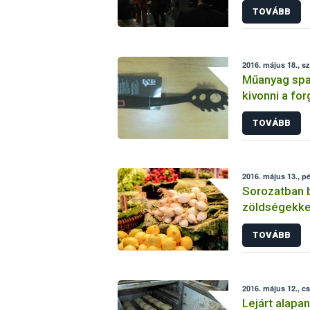
TOVÁBB
2016. május 18., s
Műanyag spag
kivonni a fo
tartalmú veg
TOVÁBB
2016. május 13., p
Sorozatban b
zöldségekke
TOVÁBB
2016. május 12., c
Lejárt alapa