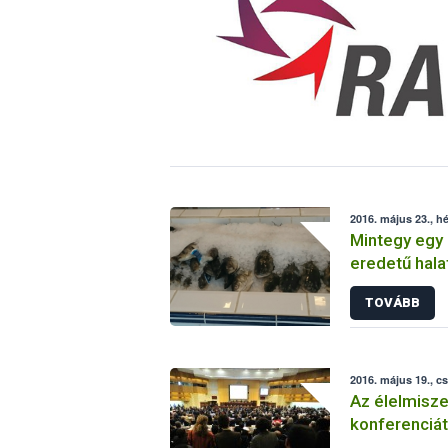
2016. május 23., hé
Mintegy egy
eredetű halat
szolgálata
TOVÁBB
2016. május 19., c
Az élelmisze
konferenciát