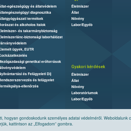
Állat-egészségügy és állatvédelem
Élelmiszer
Állategészségügyi diagnosztika
Állat
Állatgyógyászati termékek
Növény
Borászat és alkoholos italok
Labor/Egyéb
Élelmiszer- és takarmánybiztonság
Élelmiszerlánc-biztonsági laborhálózat
Járványvédelem
Kiemelt ügyek, EUTR
Kockázatkezelés
Mezőgazdasági genetikai erőforrások
Gyakori kérdések
Növényvédelem
Nyilvántartási és Felügyeleti Díj
Élelmiszer
Rendszerszervezés és felügyelet
Állat
Termékpálya-ellenőrzés
Növény
Laboratóriumok
Labor/Egyéb
, hogyan gondoskodunk személyes adatai védelméről. Weboldalunk cook
jük, kattintson az „Elfogadom” gombra.