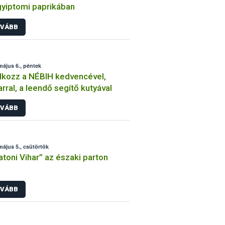
gyiptomi paprikában
VÁBB
május 6., péntek
lkozz a NÉBIH kedvencével,
rral, a leendő segítő kutyával
VÁBB
május 5., csütörtök
atoni Vihar” az északi parton
VÁBB