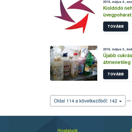
2016. május 4., sz
Kioldódó ne
üvegpoharat 
TOVÁBB
2016. május 3., ke
Újabb cukrás
átmenetileg 
TOVÁBB
— 
Oldal 114 a következőből: 142
Hivatalunk