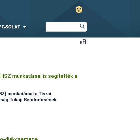
PCSOLAT
ÁHSZ munkatársai is segítették a
SZ) munkatársai a Tiszai
yság Tokaji Rendőrőrsének
orvhalász csapatra csaptak le a
io-diákcsemege