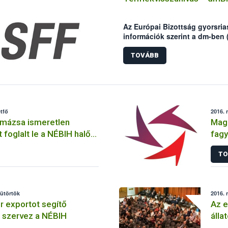
Az Európai Bizottság gyorsria
információk szerint a dm-ben 
grammos kiszerelésű bio-diá
penészgomba toxinnal szenny
TOVÁBB
tfő
2016. 
 mázsa ismeretlen
Maga
 foglalt le a NÉBIH halőri
fagy
szel
TO
sütörtök
2016. 
r exportot segítő
Az e
 szervez a NÉBIH
álla
kulc