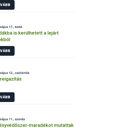
VÁBB
május 17., kedd
ákba is kerülhetett a lejárt
okból
VÁBB
május 12., csütörtök
reigazítás
VÁBB
május 11., szerda
ényvédőszer-maradékot mutattak