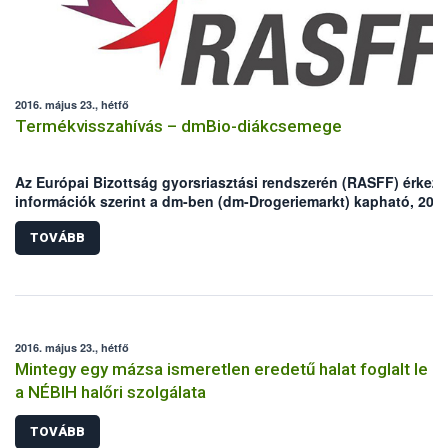
2016. május 23., hétfő
Termékvisszahívás – dmBio-diákcsemege
Az Európai Bizottság gyorsriasztási rendszerén (RASFF) érkeze
információk szerint a dm-ben (dm-Drogeriemarkt) kapható, 200
grammos kiszerelésű bio-diákcsemge „Ochratoxin A”
penészgomba toxinnal szennyezett.
TOVÁBB
2016. május 23., hétfő
Mintegy egy mázsa ismeretlen eredetű halat foglalt le
a NÉBIH halőri szolgálata
TOVÁBB