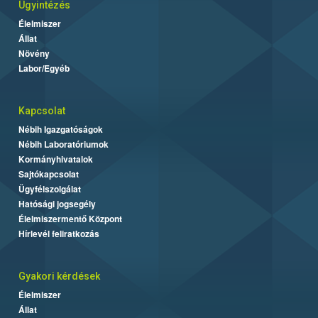
Ügyintézés
Élelmiszer
Állat
Növény
Labor/Egyéb
Kapcsolat
Nébih Igazgatóságok
Nébih Laboratóriumok
Kormányhivatalok
Sajtókapcsolat
Ügyfélszolgálat
Hatósági jogsegély
Élelmiszermentő Központ
Hírlevél feliratkozás
Gyakori kérdések
Élelmiszer
Állat