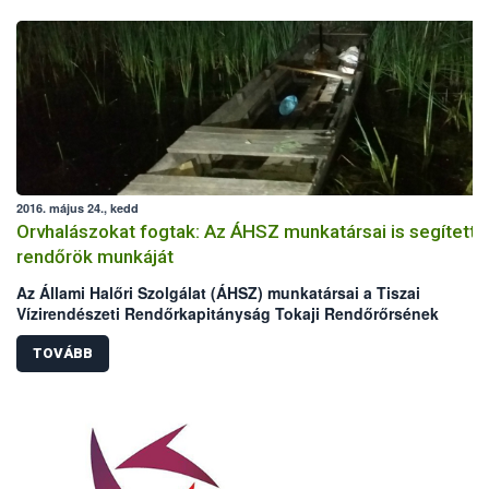
2016. május 24., kedd
Orvhalászokat fogtak: Az ÁHSZ munkatársai is segítetté
rendőrök munkáját
Az Állami Halőri Szolgálat (ÁHSZ) munkatársai a Tiszai
Vízirendészeti Rendőrkapitányság Tokaji Rendőrőrsének
kollégáival két nap alatt két orvhalász csapatra csaptak le a
Malom-Tisza holtágban.
TOVÁBB