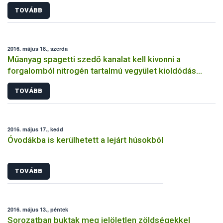
TOVÁBB
2016. május 18., szerda
Műanyag spagetti szedő kanalat kell kivonni a
forgalomból nitrogén tartalmú vegyület kioldódás
miatt
TOVÁBB
2016. május 17., kedd
Óvodákba is kerülhetett a lejárt húsokból
TOVÁBB
2016. május 13., péntek
Sorozatban buktak meg jelöletlen zöldségekkel