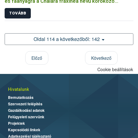
és faanyagra a Chalara fraxinea nevű kórokozó
terjedésének megakadályozására
TOVÁBB
Oldal 114 a következőből: 142
Előző
Következő
Cookie beállítások
Hivatalunk
Bemutatkozás
Szervezeti felépítés
Gazdálkodási adatok
Felügyeleti szervünk
Projektek
Kapcsolódó linkek
Adatkezelési tájékoztató