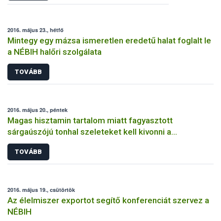
2016. május 23., hétfő
Mintegy egy mázsa ismeretlen eredetű halat foglalt le
a NÉBIH halőri szolgálata
TOVÁBB
2016. május 20., péntek
Magas hisztamin tartalom miatt fagyasztott
sárgaúszójú tonhal szeleteket kell kivonni a
forgalomból
TOVÁBB
2016. május 19., csütörtök
Az élelmiszer exportot segítő konferenciát szervez a
NÉBIH