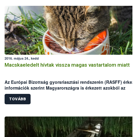
2016. május 24., kedd
Macskaeledelt hívtak vissza magas vastartalom miatt
Az Európai Bizottság gyorsriasztási rendszerén (RASFF) érkeze
információk szerint Magyarországra is érkezett azokból az
egyadagos macskaeledelekből, melyekben magas vastartalmat
mértek.
TOVÁBB