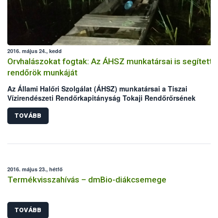
2016. május 24., kedd
Orvhalászokat fogtak: Az ÁHSZ munkatársai is segítetté
rendőrök munkáját
Az Állami Halőri Szolgálat (ÁHSZ) munkatársai a Tiszai
Vízirendészeti Rendőrkapitányság Tokaji Rendőrőrsének
kollégáival két nap alatt két orvhalász csapatra csaptak le a
Malom-Tisza holtágban.
TOVÁBB
2016. május 23., hétfő
Termékvisszahívás – dmBio-diákcsemege
TOVÁBB