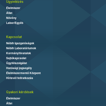
Ügyintézés
Élelmiszer
Állat
Növény
Labor/Egyéb
Kapcsolat
Nébih Igazgatóságok
Nébih Laboratóriumok
Kormányhivatalok
Sajtókapcsolat
Ügyfélszolgálat
Hatósági jogsegély
Élelmiszermentő Központ
Hírlevél feliratkozás
Gyakori kérdések
Élelmiszer
Állat