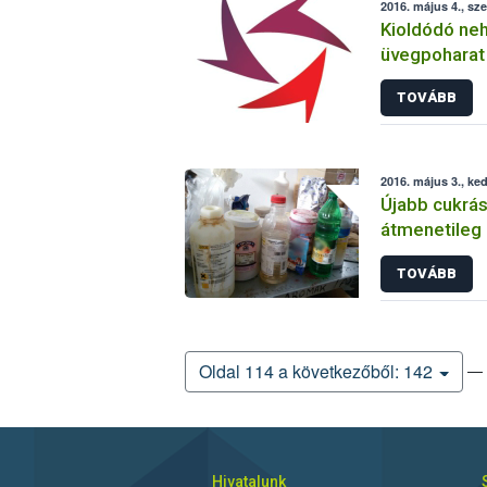
2016. május 4., sz
Kioldódó ne
üvegpoharat 
TOVÁBB
2016. május 3., ke
Újabb cukrás
átmenetileg 
TOVÁBB
— 
Oldal 114 a következőből: 142
Hivatalunk