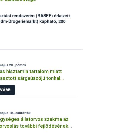
sztási rendszerén (RASFF) érkezett
(dm-Drogeriemarkt) kapható, 200
kcsemge „Ochratoxin A”
ezett.
május 20., péntek
s hisztamin tartalom miatt
asztott sárgaúszójú tonhal
eteket kell kivonni a forgalomból
VÁBB
május 19., csütörtök
gységes állatorvos szakma az
torvoslás további fejlődésének
sa