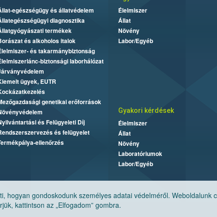
Állat-egészségügy és állatvédelem
Élelmiszer
Állategészségügyi diagnosztika
Állat
Állatgyógyászati termékek
Növény
Borászat és alkoholos italok
Labor/Egyéb
Élelmiszer- és takarmánybiztonság
Élelmiszerlánc-biztonsági laborhálózat
Járványvédelem
Kiemelt ügyek, EUTR
Kockázatkezelés
Mezőgazdasági genetikai erőforrások
Gyakori kérdések
Növényvédelem
Nyilvántartási és Felügyeleti Díj
Élelmiszer
Rendszerszervezés és felügyelet
Állat
Termékpálya-ellenőrzés
Növény
Laboratóriumok
Labor/Egyéb
, hogyan gondoskodunk személyes adatai védelméről. Weboldalunk cook
jük, kattintson az „Elfogadom” gombra.