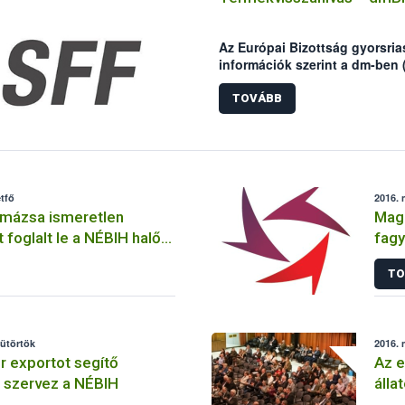
Az Európai Bizottság gyorsria
információk szerint a dm-ben 
grammos kiszerelésű bio-diá
penészgomba toxinnal szenny
TOVÁBB
tfő
2016. 
 mázsa ismeretlen
Maga
 foglalt le a NÉBIH halőri
fagy
szel
TO
sütörtök
2016. 
r exportot segítő
Az e
 szervez a NÉBIH
álla
kulc