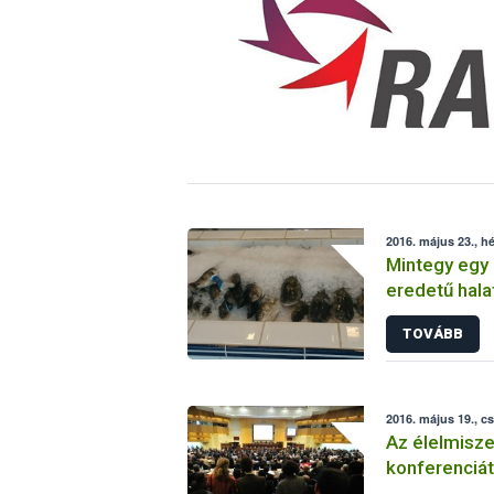
2016. május 23., hé
Mintegy egy
eredetű halat
szolgálata
TOVÁBB
2016. május 19., c
Az élelmisze
konferenciát