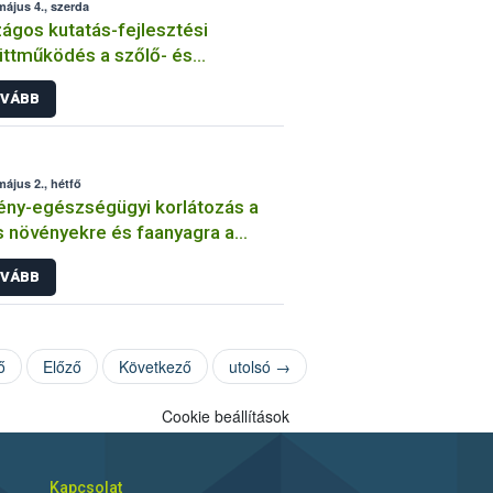
május 4., szerda
ágos kutatás-fejlesztési
ttműködés a szőlő- és
mölcstermesztésünk biztonsága
VÁBB
ekében
május 2., hétfő
ny-egészségügyi korlátozás a
s növényekre és faanyagra a
ara fraxinea nevű kórokozó
VÁBB
jedésének megakadályozására
ő
Előző
Következő
utolsó →
Cookie beállítások
Kapcsolat