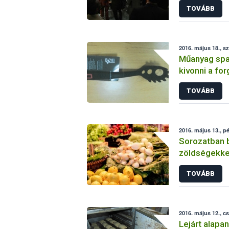
TOVÁBB
2016. május 18., s
Műanyag spag
kivonni a fo
tartalmú veg
TOVÁBB
2016. május 13., p
Sorozatban b
zöldségekke
TOVÁBB
2016. május 12., c
Lejárt alapa