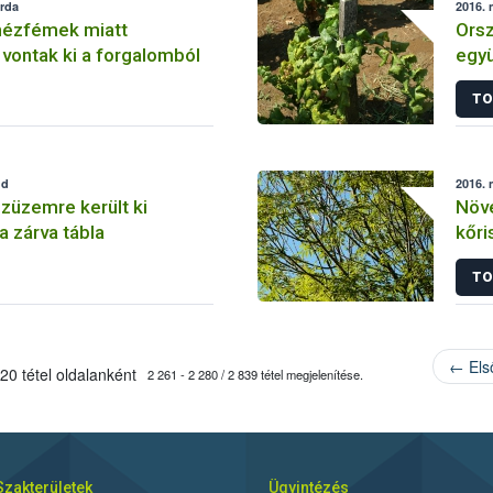
erda
2016. 
hézfémek miatt
Orsz
vontak ki a forgalomból
együ
gyü
TO
érd
dd
2016. 
züzemre került ki
Növé
a zárva tábla
kőri
Chal
TO
ter
← Els
20 tétel oldalanként
2 261 - 2 280 / 2 839 tétel megjelenítése.
Szakterületek
Ügyintézés