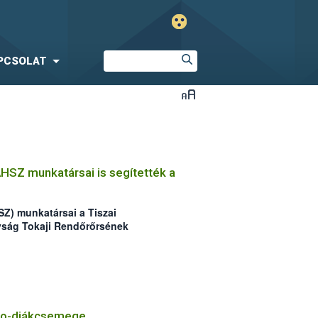
PCSOLAT
ÁHSZ munkatársai is segítették a
SZ) munkatársai a Tiszai
yság Tokaji Rendőrőrsének
orvhalász csapatra csaptak le a
io-diákcsemege