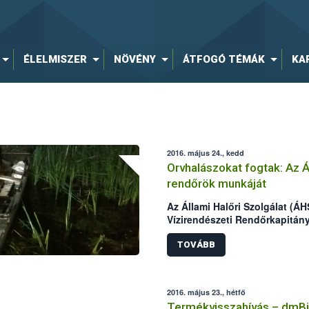
ÉLELMISZER
NÖVÉNY
ÁTFOGÓ TÉMÁK
KA
2016. május 24., kedd
Orvhalászokat fogtak: Az 
rendőrök munkáját
Az Állami Halőri Szolgálat (ÁH
Vízirendészeti Rendőrkapitán
kollégáival két nap alatt két 
Malom-Tisza holtágban.
TOVÁBB
2016. május 23., hétfő
Termékvisszahívás – dmB