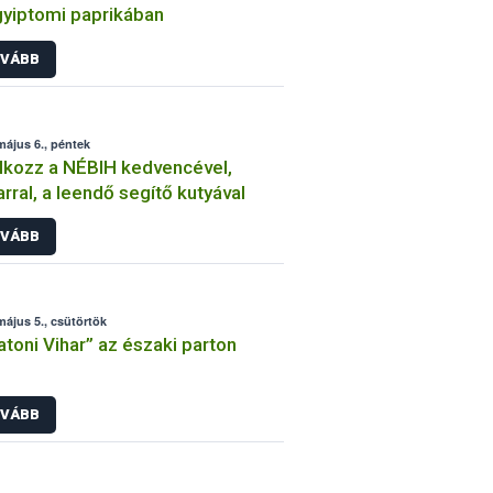
gyiptomi paprikában
VÁBB
május 6., péntek
lkozz a NÉBIH kedvencével,
rral, a leendő segítő kutyával
VÁBB
május 5., csütörtök
atoni Vihar” az északi parton
VÁBB