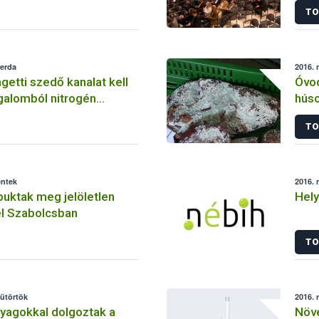
TO
zerda
2016. 
etti szedő kanalat kell
Óvod
rgalomból nitrogén
hús
yület kioldódás miatt
TO
éntek
2016. 
uktak meg jelöletlen
Hely
l Szabolcsban
TO
sütörtök
2016. 
nyagokkal dolgoztak a
Növ