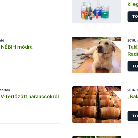
ki e
TO
edd
2016. 
 NÉBIH módra
Talá
Rada
TO
ütörtök
2016. 
V-fertőzött narancsokról
„Bal
TO