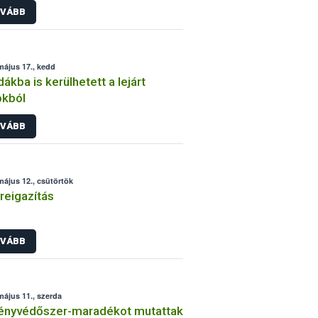
VÁBB
május 17., kedd
ákba is kerülhetett a lejárt
okból
VÁBB
május 12., csütörtök
reigazítás
VÁBB
május 11., szerda
ényvédőszer-maradékot mutattak