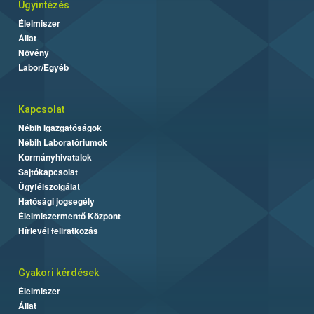
Ügyintézés
Élelmiszer
Állat
Növény
Labor/Egyéb
Kapcsolat
Nébih Igazgatóságok
Nébih Laboratóriumok
Kormányhivatalok
Sajtókapcsolat
Ügyfélszolgálat
Hatósági jogsegély
Élelmiszermentő Központ
Hírlevél feliratkozás
Gyakori kérdések
Élelmiszer
Állat