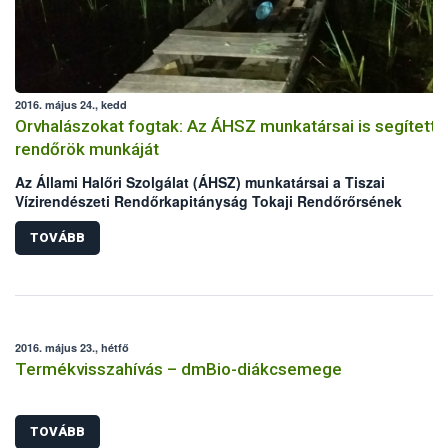
2016. május 24., kedd
Orvhalászokat fogtak: Az ÁHSZ munkatársai is segítetté
rendőrök munkáját
Az Állami Halőri Szolgálat (ÁHSZ) munkatársai a Tiszai
Vízirendészeti Rendőrkapitányság Tokaji Rendőrőrsének
kollégáival két nap alatt két orvhalász csapatra csaptak le a
Malom-Tisza holtágban.
TOVÁBB
2016. május 23., hétfő
Termékvisszahívás – dmBio-diákcsemege
TOVÁBB