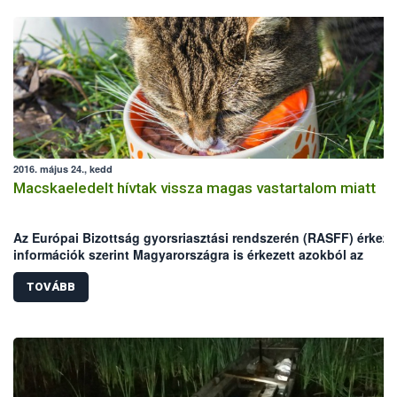
2016. május 24., kedd
Macskaeledelt hívtak vissza magas vastartalom miatt
Az Európai Bizottság gyorsriasztási rendszerén (RASFF) érkeze
információk szerint Magyarországra is érkezett azokból az
egyadagos macskaeledelekből, melyekben magas vastartalmat
mértek.
TOVÁBB