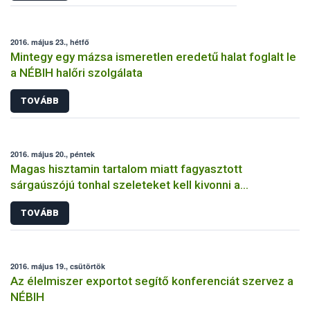
2016. május 23., hétfő
Mintegy egy mázsa ismeretlen eredetű halat foglalt le
a NÉBIH halőri szolgálata
TOVÁBB
2016. május 20., péntek
Magas hisztamin tartalom miatt fagyasztott
sárgaúszójú tonhal szeleteket kell kivonni a
forgalomból
TOVÁBB
2016. május 19., csütörtök
Az élelmiszer exportot segítő konferenciát szervez a
NÉBIH