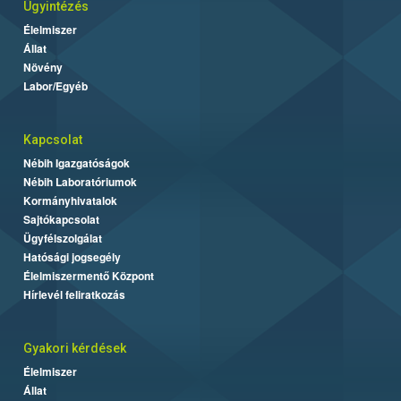
Ügyintézés
Élelmiszer
Állat
Növény
Labor/Egyéb
Kapcsolat
Nébih Igazgatóságok
Nébih Laboratóriumok
Kormányhivatalok
Sajtókapcsolat
Ügyfélszolgálat
Hatósági jogsegély
Élelmiszermentő Központ
Hírlevél feliratkozás
Gyakori kérdések
Élelmiszer
Állat