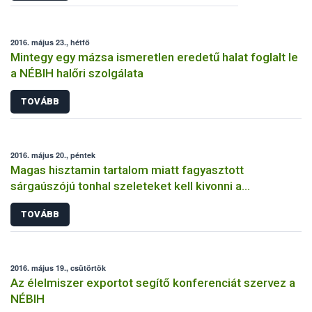
2016. május 23., hétfő
Mintegy egy mázsa ismeretlen eredetű halat foglalt le
a NÉBIH halőri szolgálata
TOVÁBB
2016. május 20., péntek
Magas hisztamin tartalom miatt fagyasztott
sárgaúszójú tonhal szeleteket kell kivonni a
forgalomból
TOVÁBB
2016. május 19., csütörtök
Az élelmiszer exportot segítő konferenciát szervez a
NÉBIH