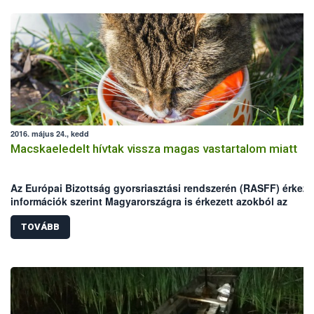
2016. május 24., kedd
Macskaeledelt hívtak vissza magas vastartalom miatt
Az Európai Bizottság gyorsriasztási rendszerén (RASFF) érkeze
információk szerint Magyarországra is érkezett azokból az
egyadagos macskaeledelekből, melyekben magas vastartalmat
mértek.
TOVÁBB