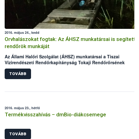
2016. május 24., kedd
Orvhalászokat fogtak: Az ÁHSZ munkatársai is segítetté
rendőrök munkáját
Az Állami Halőri Szolgálat (ÁHSZ) munkatársai a Tiszai
Vízirendészeti Rendőrkapitányság Tokaji Rendőrőrsének
kollégáival két nap alatt két orvhalász csapatra csaptak le a
Malom-Tisza holtágban.
TOVÁBB
2016. május 23., hétfő
Termékvisszahívás – dmBio-diákcsemege
TOVÁBB