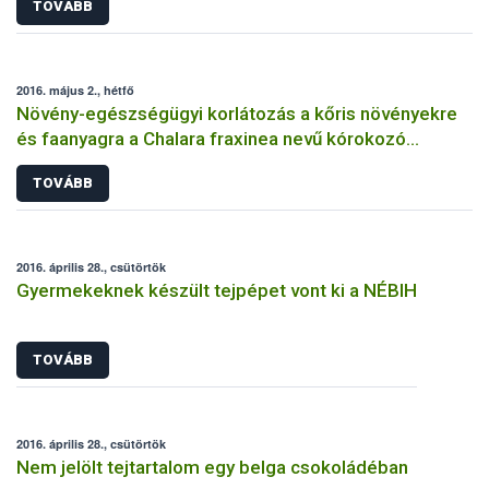
TOVÁBB
2016. május 2., hétfő
Növény-egészségügyi korlátozás a kőris növényekre
és faanyagra a Chalara fraxinea nevű kórokozó
terjedésének megakadályozására
TOVÁBB
2016. április 28., csütörtök
Gyermekeknek készült tejpépet vont ki a NÉBIH
TOVÁBB
2016. április 28., csütörtök
Nem jelölt tejtartalom egy belga csokoládéban