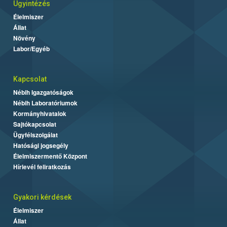
Ügyintézés
Élelmiszer
Állat
Növény
Labor/Egyéb
Kapcsolat
Nébih Igazgatóságok
Nébih Laboratóriumok
Kormányhivatalok
Sajtókapcsolat
Ügyfélszolgálat
Hatósági jogsegély
Élelmiszermentő Központ
Hírlevél feliratkozás
Gyakori kérdések
Élelmiszer
Állat