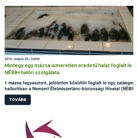
2016. május 23., hétfő
Mintegy egy mázsa ismeretlen eredetű halat foglalt le a
NÉBIH halőri szolgálata
1 mázsa fagyasztott, jelöletlen kősüllőt foglalt le egy zalaegers
halboltban a Nemzeti Élelmiszerlánc-biztonsági Hivatal (NÉBIH)
Állami Halőri Szolgálata (ÁHSZ). Az ÁHSZ kiemelt feladata az
orvhalászok és az általuk illegálisan zsákmányolt hal és
TOVÁBB
haltermékek értékesítőinek leleplezése. Ennek érdekében egy é
alatt csaknem 7000 horgászt és 136 halárusító helyet ellenőrizt
szakemberek.