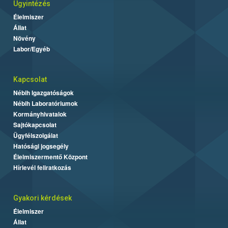
Ügyintézés
Élelmiszer
Állat
Növény
Labor/Egyéb
Kapcsolat
Nébih Igazgatóságok
Nébih Laboratóriumok
Kormányhivatalok
Sajtókapcsolat
Ügyfélszolgálat
Hatósági jogsegély
Élelmiszermentő Központ
Hírlevél feliratkozás
Gyakori kérdések
Élelmiszer
Állat