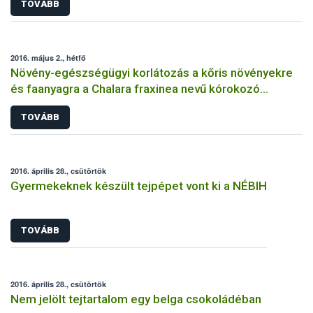
TOVÁBB
2016. május 2., hétfő
Növény-egészségügyi korlátozás a kőris növényekre
és faanyagra a Chalara fraxinea nevű kórokozó
terjedésének megakadályozására
TOVÁBB
2016. április 28., csütörtök
Gyermekeknek készült tejpépet vont ki a NÉBIH
TOVÁBB
2016. április 28., csütörtök
Nem jelölt tejtartalom egy belga csokoládéban