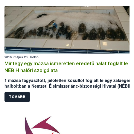
2016. május 23., hétfő
Mintegy egy mázsa ismeretlen eredetű halat foglalt le a
NÉBIH halőri szolgálata
1 mázsa fagyasztott, jelöletlen kősüllőt foglalt le egy zalaegers
halboltban a Nemzeti Élelmiszerlánc-biztonsági Hivatal (NÉBIH)
Állami Halőri Szolgálata (ÁHSZ). Az ÁHSZ kiemelt feladata az
orvhalászok és az általuk illegálisan zsákmányolt hal és
TOVÁBB
haltermékek értékesítőinek leleplezése. Ennek érdekében egy é
alatt csaknem 7000 horgászt és 136 halárusító helyet ellenőrizt
szakemberek.