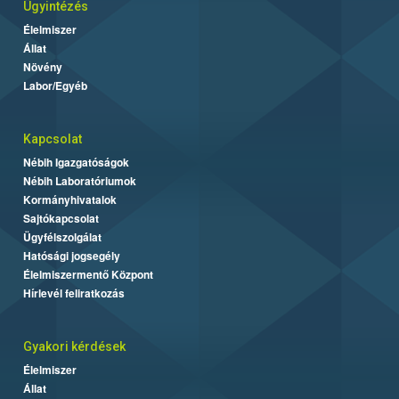
Ügyintézés
Élelmiszer
Állat
Növény
Labor/Egyéb
Kapcsolat
Nébih Igazgatóságok
Nébih Laboratóriumok
Kormányhivatalok
Sajtókapcsolat
Ügyfélszolgálat
Hatósági jogsegély
Élelmiszermentő Központ
Hírlevél feliratkozás
Gyakori kérdések
Élelmiszer
Állat