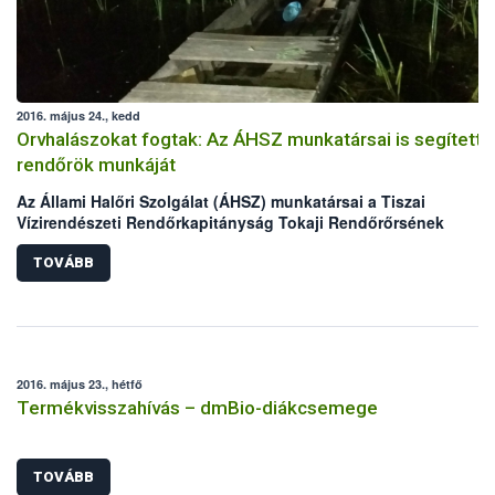
2016. május 24., kedd
Orvhalászokat fogtak: Az ÁHSZ munkatársai is segítetté
rendőrök munkáját
Az Állami Halőri Szolgálat (ÁHSZ) munkatársai a Tiszai
Vízirendészeti Rendőrkapitányság Tokaji Rendőrőrsének
kollégáival két nap alatt két orvhalász csapatra csaptak le a
Malom-Tisza holtágban.
TOVÁBB
2016. május 23., hétfő
Termékvisszahívás – dmBio-diákcsemege
TOVÁBB