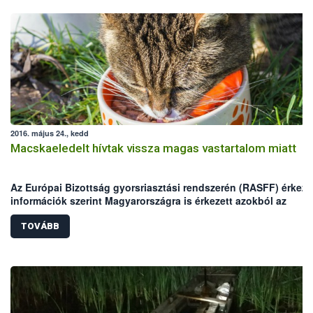
2016. május 24., kedd
Macskaeledelt hívtak vissza magas vastartalom miatt
Az Európai Bizottság gyorsriasztási rendszerén (RASFF) érkeze
információk szerint Magyarországra is érkezett azokból az
egyadagos macskaeledelekből, melyekben magas vastartalmat
mértek.
TOVÁBB