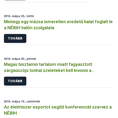
2016. május 23., hétfő
Mintegy egy mázsa ismeretlen eredetű halat foglalt le
a NÉBIH halőri szolgálata
TOVÁBB
2016. május 20., péntek
Magas hisztamin tartalom miatt fagyasztott
sárgaúszójú tonhal szeleteket kell kivonni a
forgalomból
TOVÁBB
2016. május 19., csütörtök
Az élelmiszer exportot segítő konferenciát szervez a
NÉBIH