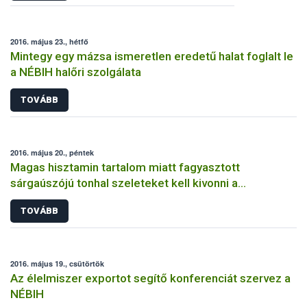
2016. május 23., hétfő
Mintegy egy mázsa ismeretlen eredetű halat foglalt le
a NÉBIH halőri szolgálata
TOVÁBB
2016. május 20., péntek
Magas hisztamin tartalom miatt fagyasztott
sárgaúszójú tonhal szeleteket kell kivonni a
forgalomból
TOVÁBB
2016. május 19., csütörtök
Az élelmiszer exportot segítő konferenciát szervez a
NÉBIH