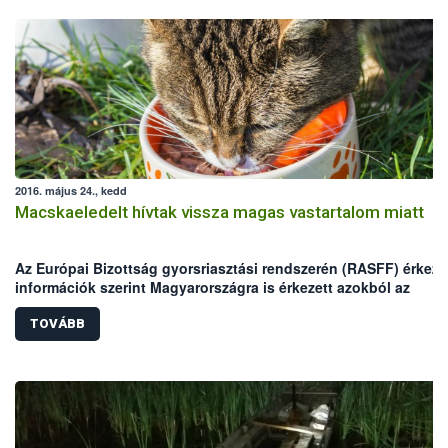
2016. május 24., kedd
Macskaeledelt hívtak vissza magas vastartalom miatt
Az Európai Bizottság gyorsriasztási rendszerén (RASFF) érkeze
információk szerint Magyarországra is érkezett azokból az
egyadagos macskaeledelekből, melyekben magas vastartalmat
mértek.
TOVÁBB