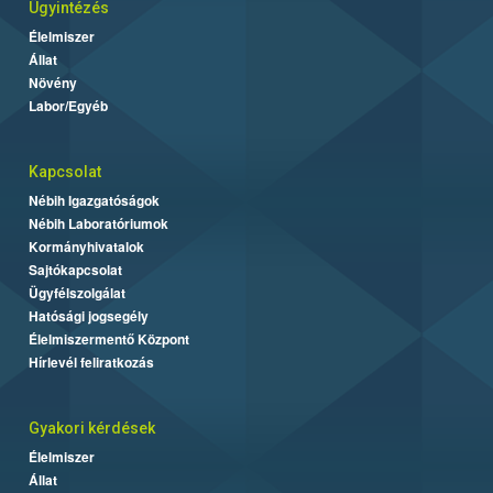
Ügyintézés
Élelmiszer
Állat
Növény
Labor/Egyéb
Kapcsolat
Nébih Igazgatóságok
Nébih Laboratóriumok
Kormányhivatalok
Sajtókapcsolat
Ügyfélszolgálat
Hatósági jogsegély
Élelmiszermentő Központ
Hírlevél feliratkozás
Gyakori kérdések
Élelmiszer
Állat