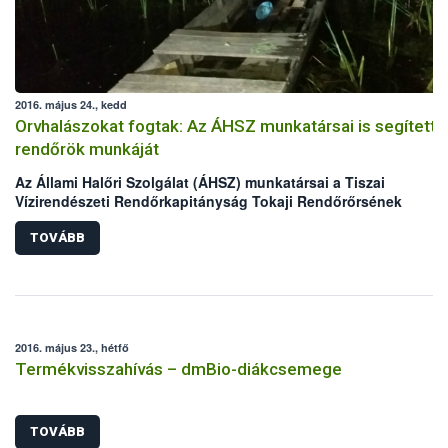
2016. május 24., kedd
Orvhalászokat fogtak: Az ÁHSZ munkatársai is segítetté
rendőrök munkáját
Az Állami Halőri Szolgálat (ÁHSZ) munkatársai a Tiszai
Vízirendészeti Rendőrkapitányság Tokaji Rendőrőrsének
kollégáival két nap alatt két orvhalász csapatra csaptak le a
Malom-Tisza holtágban.
TOVÁBB
2016. május 23., hétfő
Termékvisszahívás – dmBio-diákcsemege
TOVÁBB