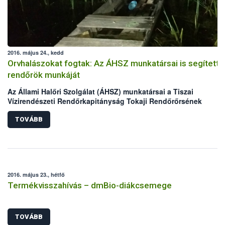
2016. május 24., kedd
Orvhalászokat fogtak: Az ÁHSZ munkatársai is segítetté
rendőrök munkáját
Az Állami Halőri Szolgálat (ÁHSZ) munkatársai a Tiszai
Vízirendészeti Rendőrkapitányság Tokaji Rendőrőrsének
kollégáival két nap alatt két orvhalász csapatra csaptak le a
Malom-Tisza holtágban.
TOVÁBB
2016. május 23., hétfő
Termékvisszahívás – dmBio-diákcsemege
TOVÁBB