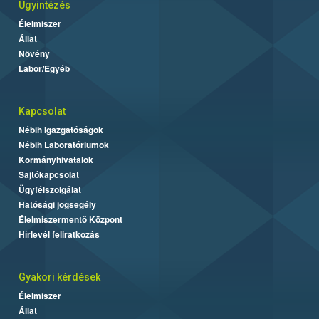
Ügyintézés
Élelmiszer
Állat
Növény
Labor/Egyéb
Kapcsolat
Nébih Igazgatóságok
Nébih Laboratóriumok
Kormányhivatalok
Sajtókapcsolat
Ügyfélszolgálat
Hatósági jogsegély
Élelmiszermentő Központ
Hírlevél feliratkozás
Gyakori kérdések
Élelmiszer
Állat