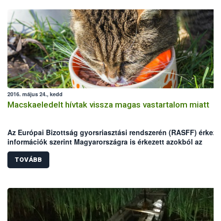
2016. május 24., kedd
Macskaeledelt hívtak vissza magas vastartalom miatt
Az Európai Bizottság gyorsriasztási rendszerén (RASFF) érkeze
információk szerint Magyarországra is érkezett azokból az
egyadagos macskaeledelekből, melyekben magas vastartalmat
mértek.
TOVÁBB