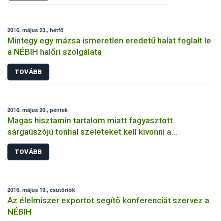
2016. május 23., hétfő
Mintegy egy mázsa ismeretlen eredetű halat foglalt le
a NÉBIH halőri szolgálata
TOVÁBB
2016. május 20., péntek
Magas hisztamin tartalom miatt fagyasztott
sárgaúszójú tonhal szeleteket kell kivonni a
forgalomból
TOVÁBB
2016. május 19., csütörtök
Az élelmiszer exportot segítő konferenciát szervez a
NÉBIH