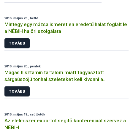
2016. május 23., hétfő
Mintegy egy mázsa ismeretlen eredetű halat foglalt le
a NÉBIH halőri szolgálata
TOVÁBB
2016. május 20., péntek
Magas hisztamin tartalom miatt fagyasztott
sárgaúszójú tonhal szeleteket kell kivonni a
forgalomból
TOVÁBB
2016. május 19., csütörtök
Az élelmiszer exportot segítő konferenciát szervez a
NÉBIH