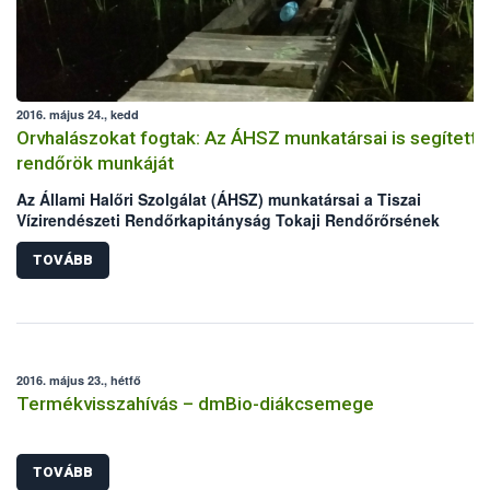
2016. május 24., kedd
Orvhalászokat fogtak: Az ÁHSZ munkatársai is segítetté
rendőrök munkáját
Az Állami Halőri Szolgálat (ÁHSZ) munkatársai a Tiszai
Vízirendészeti Rendőrkapitányság Tokaji Rendőrőrsének
kollégáival két nap alatt két orvhalász csapatra csaptak le a
Malom-Tisza holtágban.
TOVÁBB
2016. május 23., hétfő
Termékvisszahívás – dmBio-diákcsemege
TOVÁBB