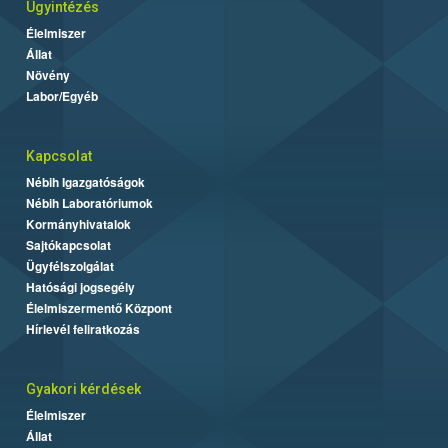
Ügyintézés
Élelmiszer
Állat
Növény
Labor/Egyéb
Kapcsolat
Nébih Igazgatóságok
Nébih Laboratóriumok
Kormányhivatalok
Sajtókapcsolat
Ügyfélszolgálat
Hatósági jogsegély
Élelmiszermentő Központ
Hírlevél feliratkozás
Gyakori kérdések
Élelmiszer
Állat