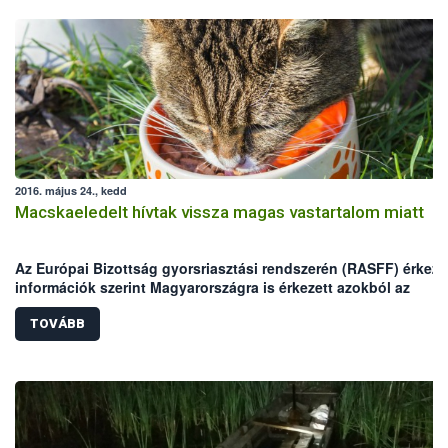
2016. május 24., kedd
Macskaeledelt hívtak vissza magas vastartalom miatt
Az Európai Bizottság gyorsriasztási rendszerén (RASFF) érkeze
információk szerint Magyarországra is érkezett azokból az
egyadagos macskaeledelekből, melyekben magas vastartalmat
mértek.
TOVÁBB