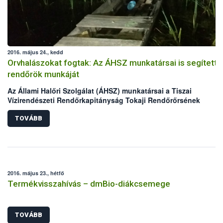
2016. május 24., kedd
Orvhalászokat fogtak: Az ÁHSZ munkatársai is segítetté
rendőrök munkáját
Az Állami Halőri Szolgálat (ÁHSZ) munkatársai a Tiszai
Vízirendészeti Rendőrkapitányság Tokaji Rendőrőrsének
kollégáival két nap alatt két orvhalász csapatra csaptak le a
Malom-Tisza holtágban.
TOVÁBB
2016. május 23., hétfő
Termékvisszahívás – dmBio-diákcsemege
TOVÁBB