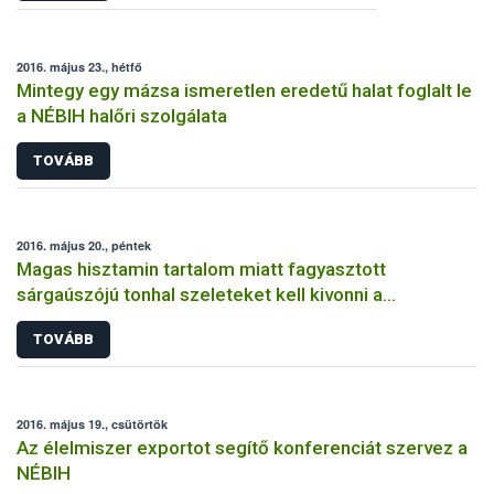
2016. május 23., hétfő
Mintegy egy mázsa ismeretlen eredetű halat foglalt le
a NÉBIH halőri szolgálata
TOVÁBB
2016. május 20., péntek
Magas hisztamin tartalom miatt fagyasztott
sárgaúszójú tonhal szeleteket kell kivonni a
forgalomból
TOVÁBB
2016. május 19., csütörtök
Az élelmiszer exportot segítő konferenciát szervez a
NÉBIH