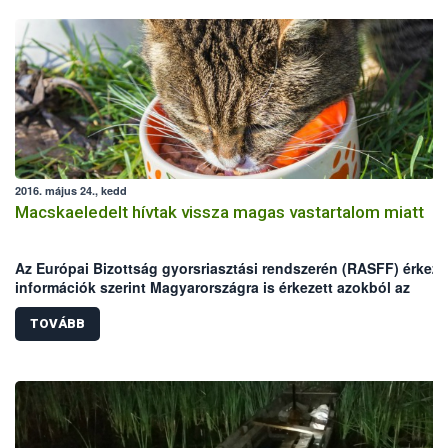
2016. május 24., kedd
Macskaeledelt hívtak vissza magas vastartalom miatt
Az Európai Bizottság gyorsriasztási rendszerén (RASFF) érkeze
információk szerint Magyarországra is érkezett azokból az
egyadagos macskaeledelekből, melyekben magas vastartalmat
mértek.
TOVÁBB