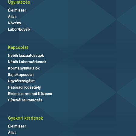
Ügyintézés
Élelmiszer
Állat
Növény
Labor/Egyéb
Kapcsolat
Nébih Igazgatóságok
Nébih Laboratóriumok
Kormányhivatalok
Sajtókapcsolat
Ügyfélszolgálat
Hatósági jogsegély
Élelmiszermentő Központ
Hírlevél feliratkozás
Gyakori kérdések
Élelmiszer
Állat