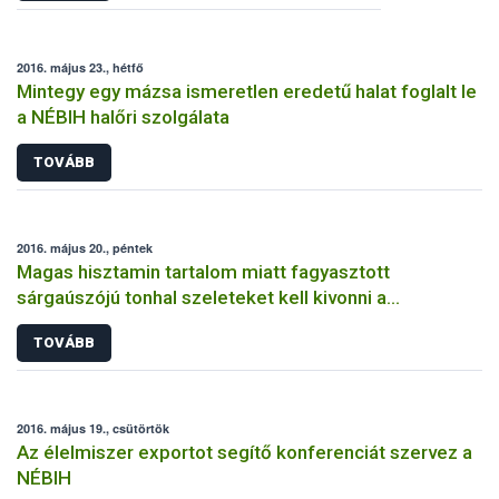
2016. május 23., hétfő
Mintegy egy mázsa ismeretlen eredetű halat foglalt le
a NÉBIH halőri szolgálata
TOVÁBB
2016. május 20., péntek
Magas hisztamin tartalom miatt fagyasztott
sárgaúszójú tonhal szeleteket kell kivonni a
forgalomból
TOVÁBB
2016. május 19., csütörtök
Az élelmiszer exportot segítő konferenciát szervez a
NÉBIH