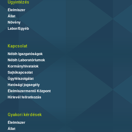
Ügyintézés
Élelmiszer
Állat
Növény
Labor/Egyéb
Kapcsolat
Nébih Igazgatóságok
Nébih Laboratóriumok
Kormányhivatalok
Sajtókapcsolat
Ügyfélszolgálat
Hatósági jogsegély
Élelmiszermentő Központ
Hírlevél feliratkozás
Gyakori kérdések
Élelmiszer
Állat