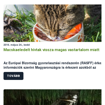
2016. május 24., kedd
Macskaeledelt hívtak vissza magas vastartalom miatt
Az Európai Bizottság gyorsriasztási rendszerén (RASFF) érkeze
információk szerint Magyarországra is érkezett azokból az
egyadagos macskaeledelekből, melyekben magas vastartalmat
mértek.
TOVÁBB