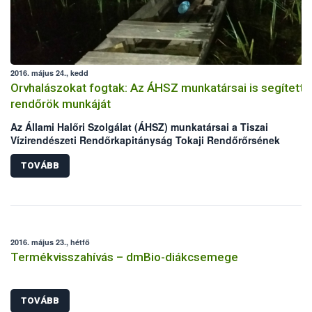
2016. május 24., kedd
Orvhalászokat fogtak: Az ÁHSZ munkatársai is segítetté
rendőrök munkáját
Az Állami Halőri Szolgálat (ÁHSZ) munkatársai a Tiszai
Vízirendészeti Rendőrkapitányság Tokaji Rendőrőrsének
kollégáival két nap alatt két orvhalász csapatra csaptak le a
Malom-Tisza holtágban.
TOVÁBB
2016. május 23., hétfő
Termékvisszahívás – dmBio-diákcsemege
TOVÁBB