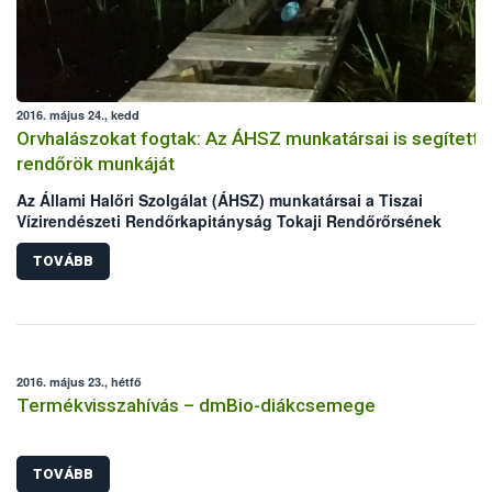
2016. május 24., kedd
Orvhalászokat fogtak: Az ÁHSZ munkatársai is segítetté
rendőrök munkáját
Az Állami Halőri Szolgálat (ÁHSZ) munkatársai a Tiszai
Vízirendészeti Rendőrkapitányság Tokaji Rendőrőrsének
kollégáival két nap alatt két orvhalász csapatra csaptak le a
Malom-Tisza holtágban.
TOVÁBB
2016. május 23., hétfő
Termékvisszahívás – dmBio-diákcsemege
TOVÁBB