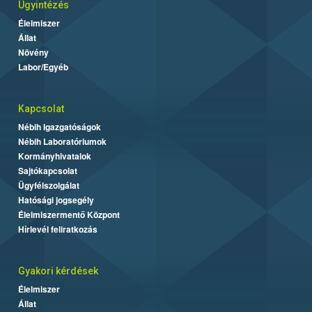
Ügyintézés
Élelmiszer
Állat
Növény
Labor/Egyéb
Kapcsolat
Nébih Igazgatóságok
Nébih Laboratóriumok
Kormányhivatalok
Sajtókapcsolat
Ügyfélszolgálat
Hatósági jogsegély
Élelmiszermentő Központ
Hírlevél feliratkozás
Gyakori kérdések
Élelmiszer
Állat