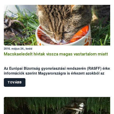
2016. május 24., kedd
Macskaeledelt hívtak vissza magas vastartalom miatt
Az Európai Bizottság gyorsriasztási rendszerén (RASFF) érkeze
információk szerint Magyarországra is érkezett azokból az
egyadagos macskaeledelekből, melyekben magas vastartalmat
mértek.
TOVÁBB