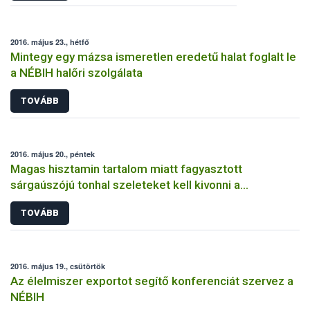
2016. május 23., hétfő
Mintegy egy mázsa ismeretlen eredetű halat foglalt le
a NÉBIH halőri szolgálata
TOVÁBB
2016. május 20., péntek
Magas hisztamin tartalom miatt fagyasztott
sárgaúszójú tonhal szeleteket kell kivonni a
forgalomból
TOVÁBB
2016. május 19., csütörtök
Az élelmiszer exportot segítő konferenciát szervez a
NÉBIH