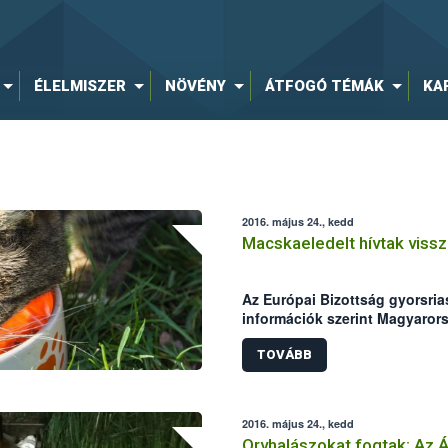
ÉLELMISZER
NÖVÉNY
ÁTFOGÓ TÉMÁK
KA
2016. május 24., kedd
Macskaeledelt hívtak viss
Az Európai Bizottság gyorsria
információk szerint Magyarors
egyadagos macskaeledelekből
mértek.
TOVÁBB
2016. május 24., kedd
Orvhalászokat fogtak: Az 