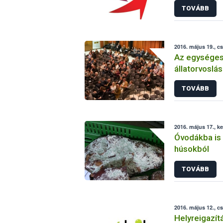
TOVÁBB
2016. május 19., c
Az egységes
állatorvoslá
kulcsa
TOVÁBB
2016. május 17., k
Óvodákba is k
húsokból
TOVÁBB
2016. május 12., c
Helyreigazít