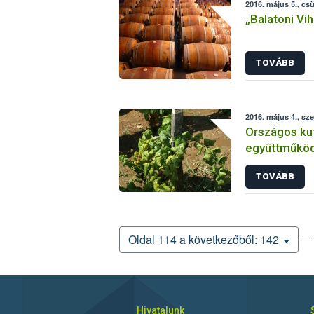
2016. május 5., cs
„Balatoni Vih
TOVÁBB
2016. május 4., sz
Országos kut
együttműköd
gyümölcster
TOVÁBB
érdekében
— 
Oldal 114 a következőből: 142
Hivatalunk