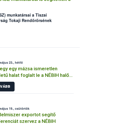
SZ) munkatársai a Tiszai
yság Tokaji Rendőrőrsének
orvhalász csapatra csaptak le a
május 23., hétfő
egy egy mázsa ismeretlen
etű halat foglalt le a NÉBIH halőri
gálata
VÁBB
május 19., csütörtök
lelmiszer exportot segítő
erenciát szervez a NÉBIH