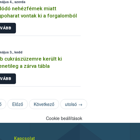
május 4., szerda
dódó nehézfémek miatt
poharat vontak ki a forgalomból
VÁBB
május 3., kedd
b cukrászüzemre került ki
netileg a zárva tábla
VÁBB
ő
Előző
Következő
utolsó →
Cookie beállítások
Kapcsolat