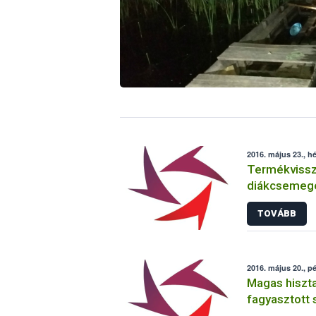
2016. május 23., hé
Termékvissz
diákcsemeg
TOVÁBB
2016. május 20., p
Magas hiszta
fagyasztott 
szeleteket k