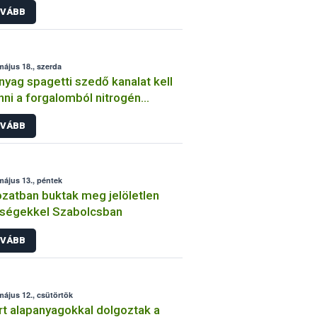
VÁBB
május 18., szerda
yag spagetti szedő kanalat kell
nni a forgalomból nitrogén
almú vegyület kioldódás miatt
VÁBB
május 13., péntek
zatban buktak meg jelöletlen
ségekkel Szabolcsban
VÁBB
május 12., csütörtök
rt alapanyagokkal dolgoztak a