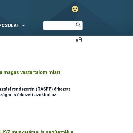
PCSOLAT
za magas vastartalom miatt
sztási rendszerén (RASFF) érkezett
zágra is érkezett azokból az
, melyekben magas vastartalmat
ÁHSZ munkatársai is segítették a