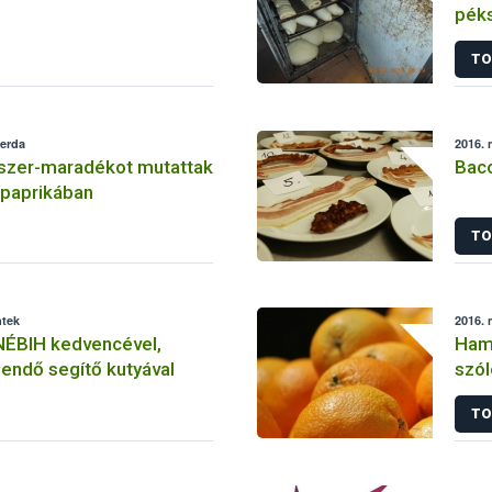
pék
TO
zerda
2016. 
zer-maradékot mutattak
Bac
 paprikában
TO
ntek
2016. 
NÉBIH kedvencével,
Hami
eendő segítő kutyával
szól
TO