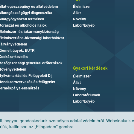
Állat-egészségügy és állatvédelem
Élelmiszer
Állategészségügyi diagnosztika
Állat
Állatgyógyászati termékek
Növény
Borászat és alkoholos italok
Labor/Egyéb
Élelmiszer- és takarmánybiztonság
Élelmiszerlánc-biztonsági laborhálózat
Járványvédelem
Kiemelt ügyek, EUTR
Kockázatkezelés
Mezőgazdasági genetikai erőforrások
Gyakori kérdések
Növényvédelem
Nyilvántartási és Felügyeleti Díj
Élelmiszer
Rendszerszervezés és felügyelet
Állat
Termékpálya-ellenőrzés
Növény
Laboratóriumok
Labor/Egyéb
, hogyan gondoskodunk személyes adatai védelméről. Weboldalunk cook
jük, kattintson az „Elfogadom” gombra.