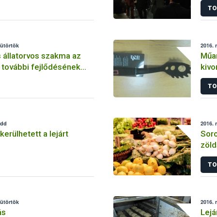
TO
sütörtök
2016. 
 állatorvos szakma az
Műan
s további fejlődésének
kivo
tart
TO
edd
2016. 
erülhetett a lejárt
Soro
zöld
TO
sütörtök
2016. 
ás
Lejá