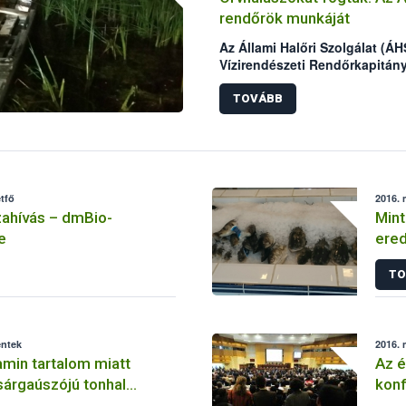
rendőrök munkáját
Az Állami Halőri Szolgálat (ÁH
Vízirendészeti Rendőrkapitán
kollégáival két nap alatt két 
Malom-Tisza holtágban.
TOVÁBB
tfő
2016. 
ahívás – dmBio-
Mint
e
ered
szol
TO
éntek
2016. 
min tartalom miatt
Az é
sárgaúszójú tonhal
konf
ell kivonni a forgalomból