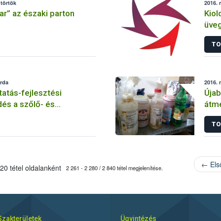
ütörtök
2016. 
ar” az északi parton
Kiol
üveg
TO
erda
2016. 
atás-fejlesztési
Újab
és a szőlő- és
átme
mesztésünk biztonsága
TO
← Els
20 tétel oldalanként
2 261 - 2 280 / 2 840 tétel megjelenítése.
Szakterületek
Ügyintézés