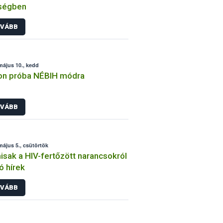
ségben
VÁBB
május 10., kedd
on próba NÉBIH módra
VÁBB
május 5., csütörtök
sak a HIV-fertőzött narancsokról
ó hírek
VÁBB