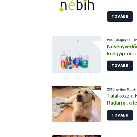
TOVÁBB
2016. május 11., s
Növényvédős
ki egyiptomi
TOVÁBB
2016. május 6., pé
Találkozz a 
Radarral, a l
TOVÁBB