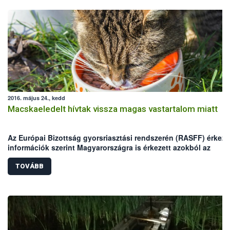
2016. május 24., kedd
Macskaeledelt hívtak vissza magas vastartalom miatt
Az Európai Bizottság gyorsriasztási rendszerén (RASFF) érkeze
információk szerint Magyarországra is érkezett azokból az
egyadagos macskaeledelekből, melyekben magas vastartalmat
mértek.
TOVÁBB