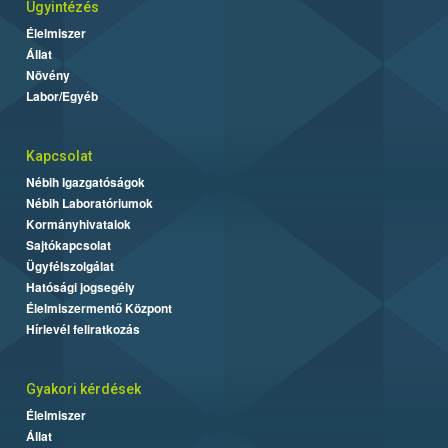
Ügyintézés
Élelmiszer
Állat
Növény
Labor/Egyéb
Kapcsolat
Nébih Igazgatóságok
Nébih Laboratóriumok
Kormányhivatalok
Sajtókapcsolat
Ügyfélszolgálat
Hatósági jogsegély
Élelmiszermentő Központ
Hírlevél feliratkozás
Gyakori kérdések
Élelmiszer
Állat