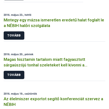
2016. május 23., hétfő
Mintegy egy mázsa ismeretlen eredetű halat foglalt le
a NÉBIH halőri szolgálata
TOVÁBB
2016. május 20., péntek
Magas hisztamin tartalom miatt fagyasztott
sárgaúszójú tonhal szeleteket kell kivonni a
forgalomból
TOVÁBB
2016. május 19., csütörtök
Az élelmiszer exportot segítő konferenciát szervez a
NÉBIH