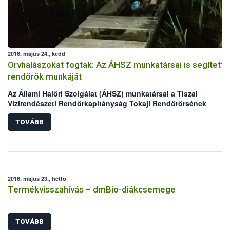
2016. május 24., kedd
Orvhalászokat fogtak: Az ÁHSZ munkatársai is segítetté
rendőrök munkáját
Az Állami Halőri Szolgálat (ÁHSZ) munkatársai a Tiszai
Vízirendészeti Rendőrkapitányság Tokaji Rendőrőrsének
kollégáival két nap alatt két orvhalász csapatra csaptak le a
Malom-Tisza holtágban.
TOVÁBB
2016. május 23., hétfő
Termékvisszahívás – dmBio-diákcsemege
TOVÁBB