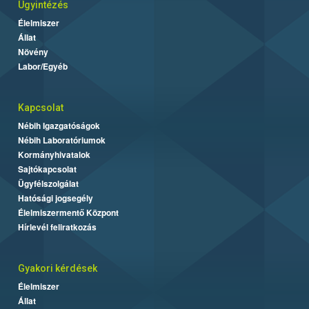
Ügyintézés
Élelmiszer
Állat
Növény
Labor/Egyéb
Kapcsolat
Nébih Igazgatóságok
Nébih Laboratóriumok
Kormányhivatalok
Sajtókapcsolat
Ügyfélszolgálat
Hatósági jogsegély
Élelmiszermentő Központ
Hírlevél feliratkozás
Gyakori kérdések
Élelmiszer
Állat