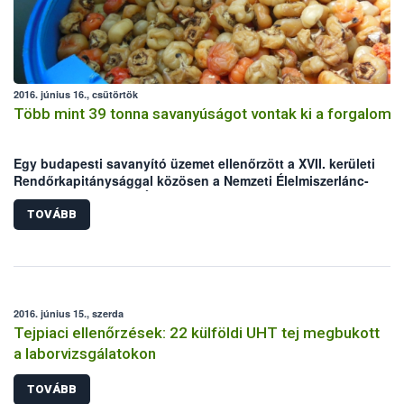
2016. június 16., csütörtök
Több mint 39 tonna savanyúságot vontak ki a forgalomb
Egy budapesti savanyító üzemet ellenőrzött a XVII. kerületi
Rendőrkapitánysággal közösen a Nemzeti Élelmiszerlánc-
biztonsági Hivatal (NÉBIH). Az akció során több mint 39 tonna
élelmiszert vontak ki a forgalomból.
TOVÁBB
2016. június 15., szerda
Tejpiaci ellenőrzések: 22 külföldi UHT tej megbukott
a laborvizsgálatokon
TOVÁBB