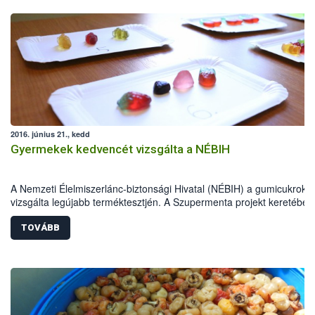
2016. június 21., kedd
Gyermekek kedvencét vizsgálta a NÉBIH
A Nemzeti Élelmiszerlánc-biztonsági Hivatal (NÉBIH) a gumicukrokat
vizsgálta legújabb terméktesztjén. A Szupermenta projekt keretében
gumicukrot ellenőriztek a hatóság munkatársai. Élelmiszerbiztonsági
szempontból valamennyi megfelelőnek bizonyult, de hibás jelölés mi
TOVÁBB
termék esetében kellett hatósági eljárást indítani.