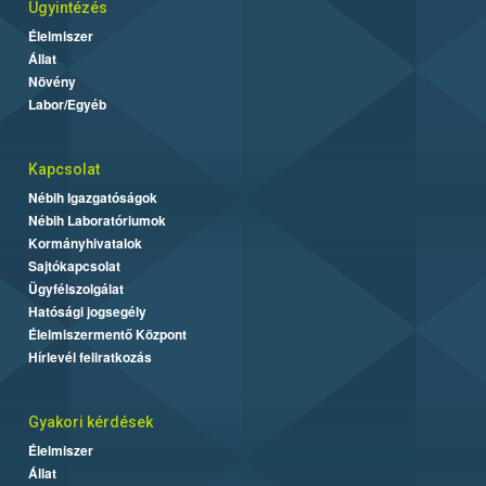
Ügyintézés
Élelmiszer
Állat
Növény
Labor/Egyéb
Kapcsolat
Nébih Igazgatóságok
Nébih Laboratóriumok
Kormányhivatalok
Sajtókapcsolat
Ügyfélszolgálat
Hatósági jogsegély
Élelmiszermentő Központ
Hírlevél feliratkozás
Gyakori kérdések
Élelmiszer
Állat