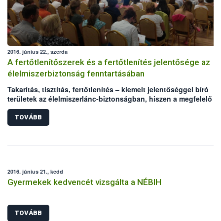
2016. június 22., szerda
A fertőtlenítőszerek és a fertőtlenítés jelentősége az
élelmiszerbiztonság fenntartásában
Takarítás, tisztítás, fertőtlenítés – kiemelt jelentőséggel bíró
területek az élelmiszerlánc-biztonságban, hiszen a megfelelő
higiénia kialakítása, fenntartása az élelmiszerek biztonságát és
minőségét befolyásolja. A nem megfelelő hatékonyságú, vagy
TOVÁBB
rosszul használt fertőtlenítő szerek súlyos élelmiszerbiztonság
kockázatot jelenthetnek. A Nemzeti Élelmiszerlánc-biztonsági
Hivatal (NÉBIH) az Országos Tisztifőorvosi Hivatallal (OTH) karö
az Élelmiszer Higiénikusok Társasága kezdeményezésére
megszervezte azt a konferenciát, amelyen a fertőtlenítés kapcs
2016. június 21., kedd
felmerülő problémák kezeléséről, a hatékony hibafeltárásról és
Gyermekek kedvencét vizsgálta a NÉBIH
beavatkozásról, valamint megoldási lehetőségekről is egyeztet
a szakemberek.
TOVÁBB