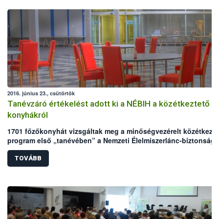
2016. június 23., csütörtök
Tanévzáró értékelést adott ki a NÉBIH a közétkeztető
konyhákról
1701 főzőkonyhát vizsgáltak meg a minőségvezérelt közétkezte
program első „tanévében” a Nemzeti Élelmiszerlánc-biztonsági
Hivatal (NÉBIH) szakmai auditorai. A meglepetésszerű helyszíni
szemléken a konyhák több mint 7%-a ért el jeles eredményt,
TOVÁBB
ugyanakkor 6%-uk elégtelenre vizsgázott. A gyengébb
eredményekért büntetés nem jár, ezeken a helyeken a NÉBIH a
hibák javításához és a fejlesztéshez nyújt szakmai segítséget.