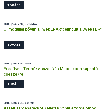
TOVÁBB
2016. június 30., csütörtök
Új modullal bővült a „webENAR”: elindult a „webTER”
TOVÁBB
2016. június 28., kedd
Frissítve - Termékvisszahívás Möbelixben kapható
csészékre
TOVÁBB
2016. június 24., péntek
Aszalt sárgabarackot kellett kivonni a forgalomból