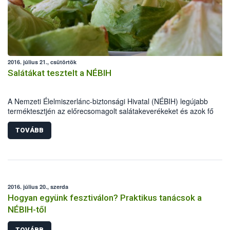
2016. július 21., csütörtök
Salátákat tesztelt a NÉBIH
A Nemzeti Élelmiszerlánc-biztonsági Hivatal (NÉBIH) legújabb
terméktesztjén az előrecsomagolt salátakeverékeket és azok fő
összetevőjét, a jégsalátákat vizsgálta. A Szupermenta projektben 35
terméket ellenőrzött a hatóság. A laboratóriumi vizsgálatok alapján
TOVÁBB
valamennyi megfelelő volt. Jelölési hiba miatt 10 előrecsomagolt
salátakeverék esetében szabnak ki élelmiszer-ellenőrzési bírságot a
szakemberek, a jégsalátáknál pedig nem engedélyezett hatóanyag
használata okán indul hatósági eljárás.
2016. július 20., szerda
Hogyan együnk fesztiválon? Praktikus tanácsok a
NÉBIH-től
TOVÁBB