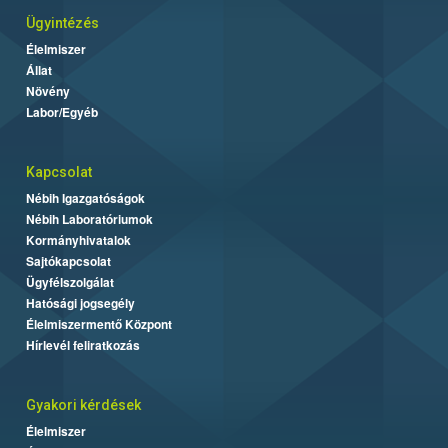
Ügyintézés
Élelmiszer
Állat
Növény
Labor/Egyéb
Kapcsolat
Nébih Igazgatóságok
Nébih Laboratóriumok
Kormányhivatalok
Sajtókapcsolat
Ügyfélszolgálat
Hatósági jogsegély
Élelmiszermentő Központ
Hírlevél feliratkozás
Gyakori kérdések
Élelmiszer