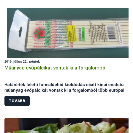
2016. július 22., péntek
Műanyag evőpálcikát vontak ki a forgalomból
Határérték feletti formaldehid kioldódás miatt kínai eredetű
műanyag evőpálcikát vontak ki a forgalomból több európai
tagállamban. A Jade Temple márkajelzéssel és HVS14050502
tételazonosító jelöléssel forgalmazott termékből – egy német
TOVÁBB
kereskedő közvetítésével –Magyarországra is érkezett.