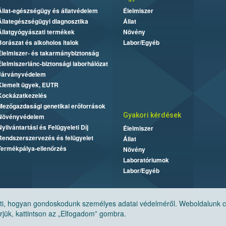
Állat-egészségügy és állatvédelem
Élelmiszer
Állategészségügyi diagnosztika
Állat
Állatgyógyászati termékek
Növény
Borászat és alkoholos italok
Labor/Egyéb
Élelmiszer- és takarmánybiztonság
Élelmiszerlánc-biztonsági laborhálózat
Járványvédelem
Kiemelt ügyek, EUTR
Kockázatkezelés
Mezőgazdasági genetikai erőforrások
Gyakori kérdések
Növényvédelem
Nyilvántartási és Felügyeleti Díj
Élelmiszer
Rendszerszervezés és felügyelet
Állat
Termékpálya-ellenőrzés
Növény
Laboratóriumok
Labor/Egyéb
, hogyan gondoskodunk személyes adatai védelméről. Weboldalunk cook
jük, kattintson az „Elfogadom” gombra.