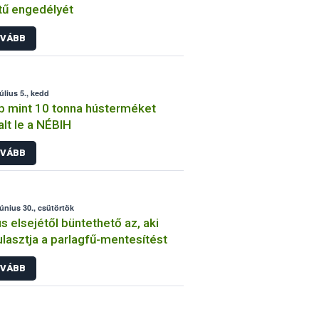
tű engedélyét
VÁBB
úlius 5., kedd
 mint 10 tonna hústerméket
alt le a NÉBIH
VÁBB
június 30., csütörtök
us elsejétől büntethető az, aki
lasztja a parlagfű-mentesítést
VÁBB