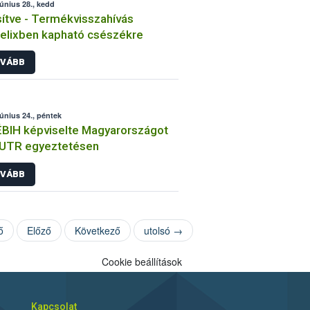
június 28., kedd
sítve - Termékvisszahívás
lixben kapható csészékre
VÁBB
június 24., péntek
BIH képviselte Magyarországot
EUTR egyeztetésen
VÁBB
ő
Előző
Következő
utolsó →
Cookie beállítások
Kapcsolat