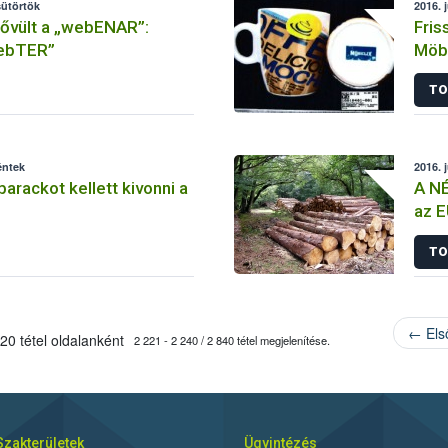
sütörtök
2016. 
bővült a „webENAR”:
Fris
webTER”
Möbe
TO
éntek
2016. 
arackot kellett kivonni a
A NÉ
az 
TO
← Els
20 tétel oldalanként
2 221 - 2 240 / 2 840 tétel megjelenítése.
Szakterületek
Ügyintézés