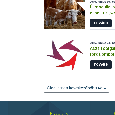
2016. június 30., c
Új modullal 
elindult a „
TOVÁBB
2016. június 24., p
Aszalt sárgab
forgalomból
TOVÁBB
— 
Oldal 112 a következőből: 142
Hivatalunk