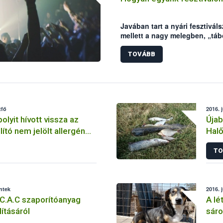
Javában tart a nyári fesztivá
mellett a nagy melegben, „tá
előfordulhatnak élelmiszer e
elronthatják a fesztiválhangul
TOVÁBB
biztonsági Hivatal (NÉBIH) né
hogy a fesztiválozás valóban 
tfő
2016. 
lyit hívott vissza az
Újab
lító nem jelölt allergén
Halő
 miatt
TO
éntek
2016. 
C.A.C szaporítóanyag
A lé
ításáról
sáro
Kuty