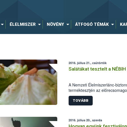
ÉLELMISZER
NÖVÉNY
ÁTFOGÓ TÉMÁK
KA
2016. július 21., csütörtök
Salátákat tesztelt a NÉBIH
A Nemzeti Élelmiszerlánc-bizton
terméktesztjén az előrecsomagol
összetevőjét, a jégsalátákat viz
terméket ellenőrzött a hatóság. 
TOVÁBB
valamennyi megfelelő volt. Jelöl
salátakeverék esetében szabnak k
szakemberek, a jégsalátáknál p
2016. július 20., szerda
használata okán indul hatósági e
Hogyan együnk fesztiválon