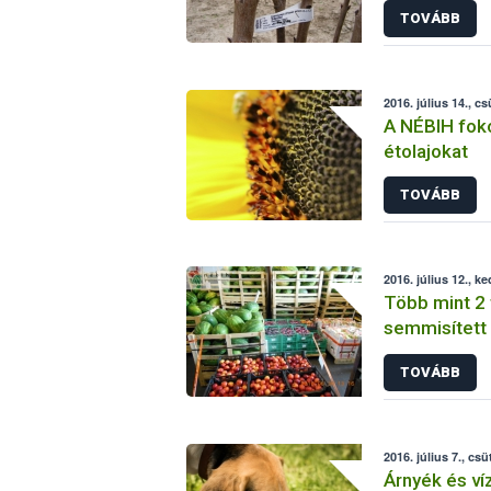
TOVÁBB
2016. július 14., c
A NÉBIH foko
étolajokat
TOVÁBB
2016. július 12., k
Több mint 2
semmisített
budapesti n
TOVÁBB
2016. július 7., csü
Árnyék és víz