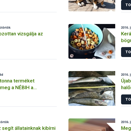
TO
segí
sütörtök
2016. j
zottan vizsgálja az
Kerá
bögr
TO
edd
2016. j
 tonna terméket
Újab
 meg a NÉBIH a
halő
agybanin
TO
törtök
2016. j
 segít állatainknak kibírni
Megh