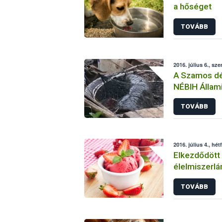
a hőséget
TOVÁBB
2016. július 6., sze
A Szamos dél
NÉBIH Állami
TOVÁBB
2016. július 4., hét
Elkezdődött 
élelmiszerlá
TOVÁBB