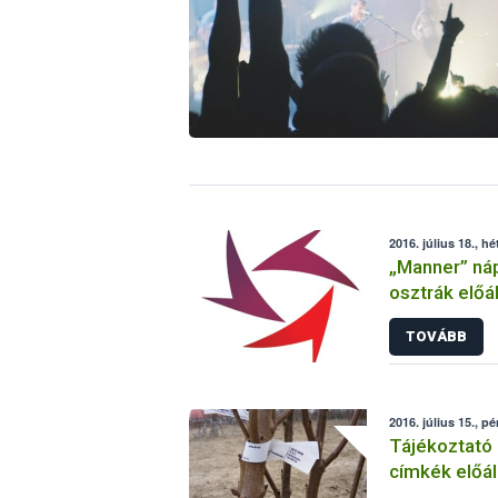
2016. július 18., hé
„Manner” nápo
osztrák előál
(szezámmag)
TOVÁBB
2016. július 15., p
Tájékoztató 
címkék előáll