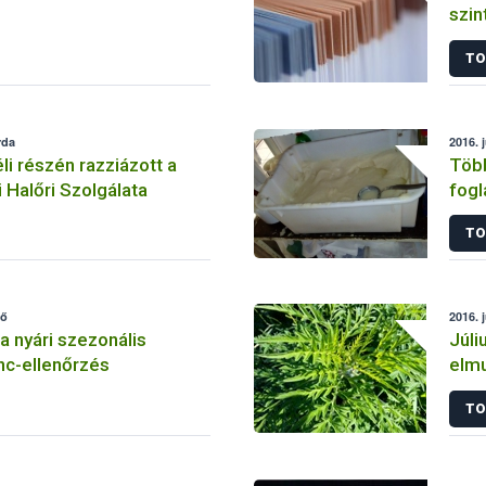
szin
TO
rda
2016. j
i részén razziázott a
Több
 Halőri Szolgálata
fogl
TO
fő
2016. 
a nyári szezonális
Júli
nc-ellenőrzés
elmu
TO