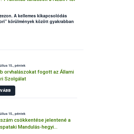
lszezon. A kellemes kikapcsolódás
bori” körülmények között gyakrabban
redetű megbetegedések, amik
atot. A Nemzeti Élelmiszerlánc-
hány tanáccsal segíteni szeretne,
a kikapcsolódásról szólhasson.
július 15., péntek
b orvhalászokat fogott az Állami
ri Szolgálat
VÁBB
július 15., péntek
tszám csökkentése jelentené a
spataki Mandulás-hegyi
aotthon számára a legnagyobb