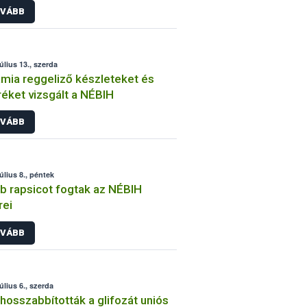
VÁBB
tséget
úlius 13., szerda
mia reggeliző készleteket és
éket vizsgált a NÉBIH
VÁBB
úlius 8., péntek
b rapsicot fogtak az NÉBIH
rei
VÁBB
úlius 6., szerda
osszabbították a glifozát uniós