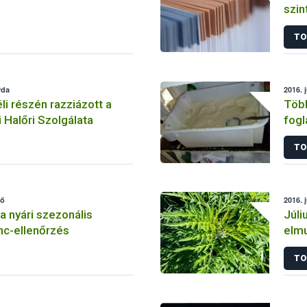
szin
TO
rda
2016. j
i részén razziázott a
Több
 Halőri Szolgálata
fogl
TO
fő
2016. 
a nyári szezonális
Júli
nc-ellenőrzés
elmu
TO