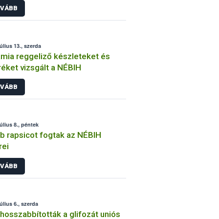
VÁBB
tséget
úlius 13., szerda
mia reggeliző készleteket és
éket vizsgált a NÉBIH
VÁBB
úlius 8., péntek
b rapsicot fogtak az NÉBIH
rei
VÁBB
úlius 6., szerda
osszabbították a glifozát uniós