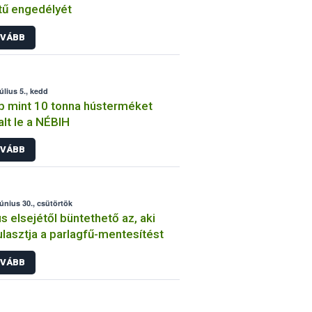
tű engedélyét
VÁBB
úlius 5., kedd
 mint 10 tonna hústerméket
alt le a NÉBIH
VÁBB
június 30., csütörtök
us elsejétől büntethető az, aki
lasztja a parlagfű-mentesítést
VÁBB