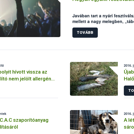
Javában tart a nyári fesztivá
mellett a nagy melegben, „tá
előfordulhatnak élelmiszer e
elronthatják a fesztiválhangul
TOVÁBB
biztonsági Hivatal (NÉBIH) né
hogy a fesztiválozás valóban 
tfő
2016. 
lyit hívott vissza az
Újab
lító nem jelölt allergén
Halő
 miatt
TO
éntek
2016. 
C.A.C szaporítóanyag
A lé
ításáról
sáro
Kuty