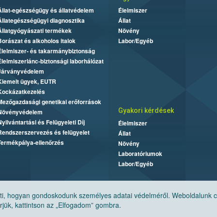
Állat-egészségügy és állatvédelem
Élelmiszer
Állategészségügyi diagnosztika
Állat
Állatgyógyászati termékek
Növény
Borászat és alkoholos italok
Labor/Egyéb
Élelmiszer- és takarmánybiztonság
Élelmiszerlánc-biztonsági laborhálózat
Járványvédelem
Kiemelt ügyek, EUTR
Kockázatkezelés
Mezőgazdasági genetikai erőforrások
Gyakori kérdések
Növényvédelem
Nyilvántartási és Felügyeleti Díj
Élelmiszer
Rendszerszervezés és felügyelet
Állat
Termékpálya-ellenőrzés
Növény
Laboratóriumok
Labor/Egyéb
, hogyan gondoskodunk személyes adatai védelméről. Weboldalunk cook
jük, kattintson az „Elfogadom” gombra.