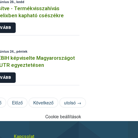
június 28., kedd
sítve - Termékvisszahívás
lixben kapható csészékre
VÁBB
június 24., péntek
BIH képviselte Magyarországot
EUTR egyeztetésen
VÁBB
ő
Előző
Következő
utolsó →
Cookie beállítások
Kapcsolat