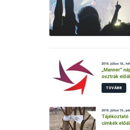
2016. július 18., hé
„Manner” nápo
osztrák előál
(szezámmag)
TOVÁBB
2016. július 15., p
Tájékoztató 
címkék előáll