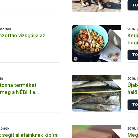
TO
segí
sütörtök
2016. j
zottan vizsgálja az
Kerá
bögr
TO
edd
2016. j
 tonna terméket
Újab
 meg a NÉBIH a
halő
agybanin
TO
törtök
2016. j
 segít állatainknak kibírni
Megh