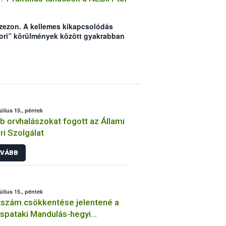
lszezon. A kellemes kikapcsolódás
bori” körülmények között gyakrabban
redetű megbetegedések, amik
atot. A Nemzeti Élelmiszerlánc-
hány tanáccsal segíteni szeretne,
a kikapcsolódásról szólhasson.
július 15., péntek
b orvhalászokat fogott az Állami
ri Szolgálat
VÁBB
július 15., péntek
tszám csökkentése jelentené a
spataki Mandulás-hegyi
aotthon számára a legnagyobb