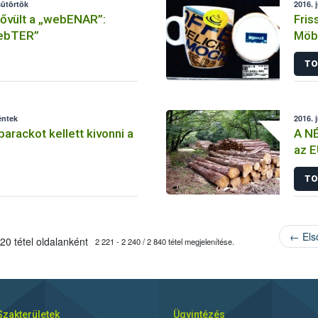
sütörtök
2016. 
bővült a „webENAR”:
Fris
webTER”
Möbe
TO
éntek
2016. 
arackot kellett kivonni a
A NÉ
az 
TO
← Els
20 tétel oldalanként
2 221 - 2 240 / 2 840 tétel megjelenítése.
Szakterületek
Ügyintézés