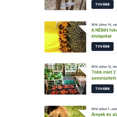
TOVÁBB
2016. július 14., c
A NÉBIH foko
étolajokat
TOVÁBB
2016. július 12., k
Több mint 2
semmisített
budapesti n
TOVÁBB
2016. július 7., csü
Árnyék és víz