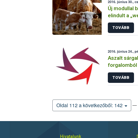
2016. június 30., c
Új modullal 
elindult a „
TOVÁBB
2016. június 24., p
Aszalt sárgab
forgalomból
TOVÁBB
— 
Oldal 112 a következőből: 142
Hivatalunk