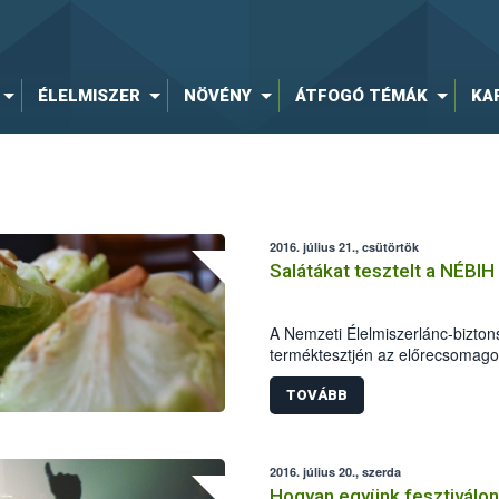
ÉLELMISZER
NÖVÉNY
ÁTFOGÓ TÉMÁK
KA
2016. július 21., csütörtök
Salátákat tesztelt a NÉBIH
A Nemzeti Élelmiszerlánc-bizton
terméktesztjén az előrecsomagol
összetevőjét, a jégsalátákat viz
terméket ellenőrzött a hatóság. 
TOVÁBB
valamennyi megfelelő volt. Jelöl
salátakeverék esetében szabnak k
szakemberek, a jégsalátáknál p
2016. július 20., szerda
használata okán indul hatósági e
Hogyan együnk fesztiválon