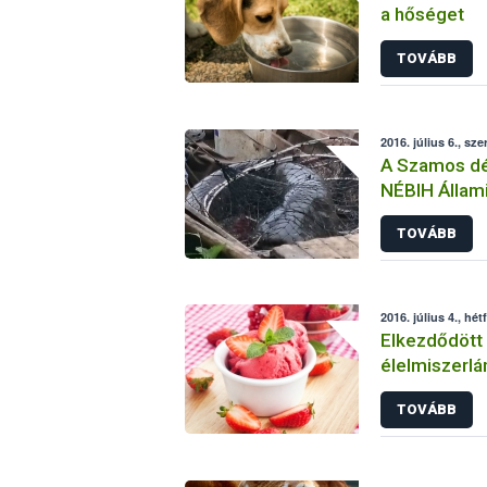
a hőséget
TOVÁBB
2016. július 6., sze
A Szamos dél
NÉBIH Állami
TOVÁBB
2016. július 4., hét
Elkezdődött 
élelmiszerlá
TOVÁBB