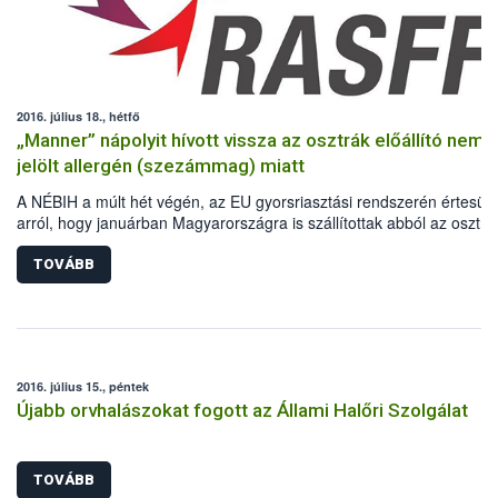
2016. július 18., hétfő
„Manner” nápolyit hívott vissza az osztrák előállító nem
jelölt allergén (szezámmag) miatt
A NÉBIH a múlt hét végén, az EU gyorsriasztási rendszerén értesült
arról, hogy januárban Magyarországra is szállítottak abból az osztrá
Manner nápolyiból, melynek csomagolásán nem jelölték, hogy
szezámmagot tartalmaz.
TOVÁBB
2016. július 15., péntek
Újabb orvhalászokat fogott az Állami Halőri Szolgálat
TOVÁBB