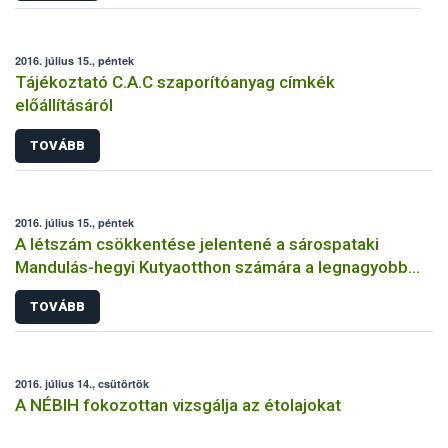
2016. július 15., péntek
Tájékoztató C.A.C szaporítóanyag címkék
előállításáról
TOVÁBB
2016. július 15., péntek
A létszám csökkentése jelentené a sárospataki
Mandulás-hegyi Kutyaotthon számára a legnagyobb
segítséget
TOVÁBB
2016. július 14., csütörtök
A NÉBIH fokozottan vizsgálja az étolajokat