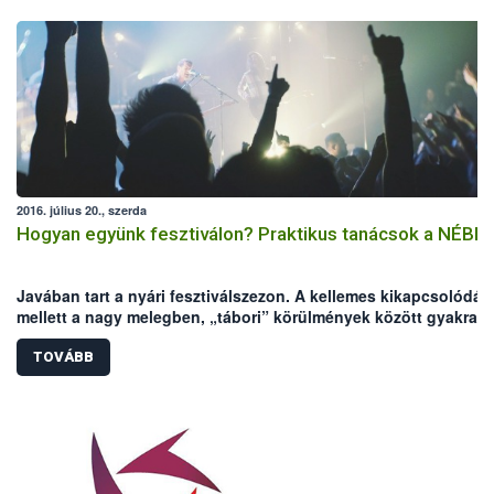
2016. július 20., szerda
Hogyan együnk fesztiválon? Praktikus tanácsok a NÉBIH-
Javában tart a nyári fesztiválszezon. A kellemes kikapcsolódás
mellett a nagy melegben, „tábori” körülmények között gyakrab
előfordulhatnak élelmiszer eredetű megbetegedések, amik
elronthatják a fesztiválhangulatot. A Nemzeti Élelmiszerlánc-
TOVÁBB
biztonsági Hivatal (NÉBIH) néhány tanáccsal segíteni szeretne,
hogy a fesztiválozás valóban a kikapcsolódásról szólhasson.