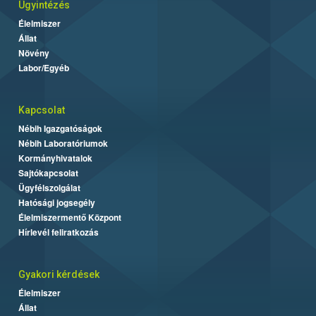
Ügyintézés
Élelmiszer
Állat
Növény
Labor/Egyéb
Kapcsolat
Nébih Igazgatóságok
Nébih Laboratóriumok
Kormányhivatalok
Sajtókapcsolat
Ügyfélszolgálat
Hatósági jogsegély
Élelmiszermentő Központ
Hírlevél feliratkozás
Gyakori kérdések
Élelmiszer
Állat