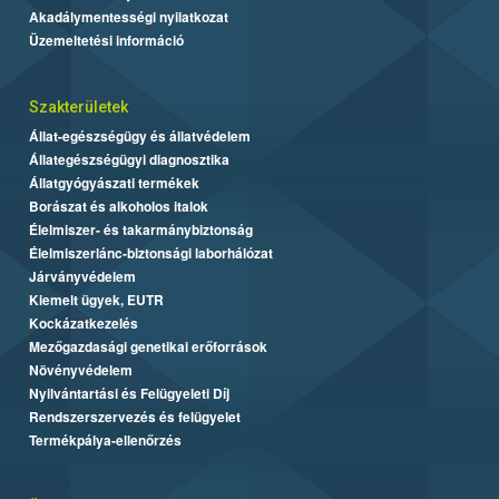
Akadálymentességi nyilatkozat
Üzemeltetési információ
Szakterületek
Állat-egészségügy és állatvédelem
Állategészségügyi diagnosztika
Állatgyógyászati termékek
Borászat és alkoholos italok
Élelmiszer- és takarmánybiztonság
Élelmiszerlánc-biztonsági laborhálózat
Járványvédelem
Kiemelt ügyek, EUTR
Kockázatkezelés
Mezőgazdasági genetikai erőforrások
Növényvédelem
Nyilvántartási és Felügyeleti Díj
Rendszerszervezés és felügyelet
Termékpálya-ellenőrzés