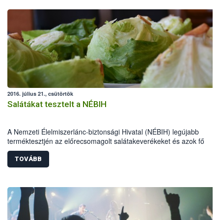
2016. július 21., csütörtök
Salátákat tesztelt a NÉBIH
A Nemzeti Élelmiszerlánc-biztonsági Hivatal (NÉBIH) legújabb
terméktesztjén az előrecsomagolt salátakeverékeket és azok fő
összetevőjét, a jégsalátákat vizsgálta. A Szupermenta projektben 35
terméket ellenőrzött a hatóság. A laboratóriumi vizsgálatok alapján
TOVÁBB
valamennyi megfelelő volt. Jelölési hiba miatt 10 előrecsomagolt
salátakeverék esetében szabnak ki élelmiszer-ellenőrzési bírságot a
szakemberek, a jégsalátáknál pedig nem engedélyezett hatóanyag
használata okán indul hatósági eljárás.