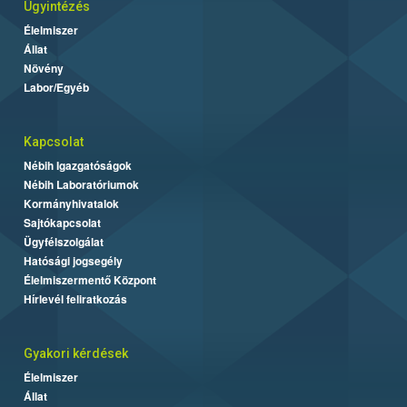
Ügyintézés
Élelmiszer
Állat
Növény
Labor/Egyéb
Kapcsolat
Nébih Igazgatóságok
Nébih Laboratóriumok
Kormányhivatalok
Sajtókapcsolat
Ügyfélszolgálat
Hatósági jogsegély
Élelmiszermentő Központ
Hírlevél feliratkozás
Gyakori kérdések
Élelmiszer
Állat