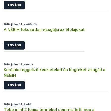
segítséget
TOVÁBB
2016. július 14., csütörtök
A NÉBIH fokozottan vizsgálja az étolajokat
TOVÁBB
2016. július 13., szerda
Kerámia reggeliző készleteket és bögréket vizsgált a
NÉBIH
TOVÁBB
2016. július 12., kedd
Több mint 2 tonna terméket semmisített meg a