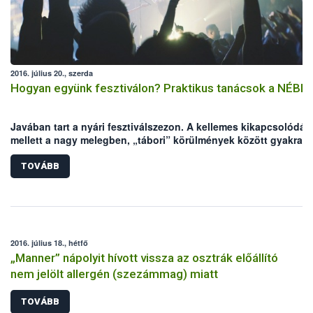
2016. július 20., szerda
Hogyan együnk fesztiválon? Praktikus tanácsok a NÉBIH-
Javában tart a nyári fesztiválszezon. A kellemes kikapcsolódás
mellett a nagy melegben, „tábori” körülmények között gyakrab
előfordulhatnak élelmiszer eredetű megbetegedések, amik
elronthatják a fesztiválhangulatot. A Nemzeti Élelmiszerlánc-
TOVÁBB
biztonsági Hivatal (NÉBIH) néhány tanáccsal segíteni szeretne,
hogy a fesztiválozás valóban a kikapcsolódásról szólhasson.
2016. július 18., hétfő
„Manner” nápolyit hívott vissza az osztrák előállító
nem jelölt allergén (szezámmag) miatt
TOVÁBB