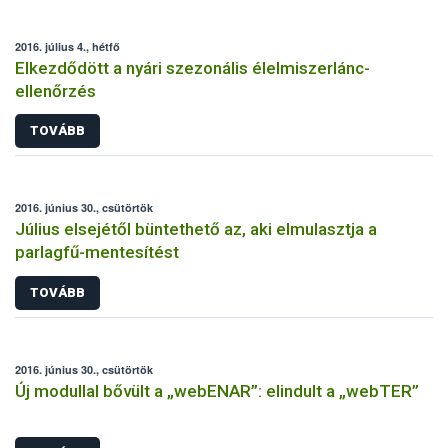
2016. július 4., hétfő
Elkezdődött a nyári szezonális élelmiszerlánc-
ellenőrzés
TOVÁBB
2016. június 30., csütörtök
Július elsejétől büntethető az, aki elmulasztja a
parlagfű-mentesítést
TOVÁBB
2016. június 30., csütörtök
Új modullal bővült a „webENAR”: elindult a „webTER”