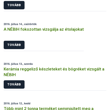
segítséget
TOVÁBB
2016. július 14., csütörtök
A NÉBIH fokozottan vizsgálja az étolajokat
TOVÁBB
2016. július 13., szerda
Kerámia reggeliző készleteket és bögréket vizsgált a
NÉBIH
TOVÁBB
2016. július 12., kedd
Több mint 2 tonna terméket semmisített meg a