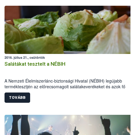
2016. július 21., csütörtök
Salátákat tesztelt a NÉBIH
A Nemzeti Élelmiszerlánc-biztonsági Hivatal (NÉBIH) legújabb
terméktesztjén az előrecsomagolt salátakeverékeket és azok fő
összetevőjét, a jégsalátákat vizsgálta. A Szupermenta projektben 35
terméket ellenőrzött a hatóság. A laboratóriumi vizsgálatok alapján
TOVÁBB
valamennyi megfelelő volt. Jelölési hiba miatt 10 előrecsomagolt
salátakeverék esetében szabnak ki élelmiszer-ellenőrzési bírságot a
szakemberek, a jégsalátáknál pedig nem engedélyezett hatóanyag
használata okán indul hatósági eljárás.