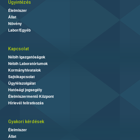
Ügyintézés
Élelmiszer
Állat
Növény
Labor/Egyéb
Kapcsolat
Nébih Igazgatóságok
Nébih Laboratóriumok
Kormányhivatalok
Sajtókapcsolat
Ügyfélszolgálat
Hatósági jogsegély
Élelmiszermentő Központ
Hírlevél feliratkozás
Gyakori kérdések
Élelmiszer
Állat