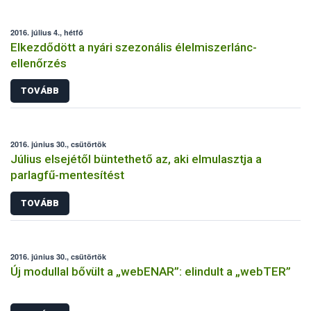
2016. július 4., hétfő
Elkezdődött a nyári szezonális élelmiszerlánc-
ellenőrzés
TOVÁBB
2016. június 30., csütörtök
Július elsejétől büntethető az, aki elmulasztja a
parlagfű-mentesítést
TOVÁBB
2016. június 30., csütörtök
Új modullal bővült a „webENAR”: elindult a „webTER”