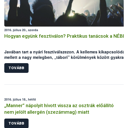
2016. július 20., szerda
Hogyan együnk fesztiválon? Praktikus tanácsok a NÉBIH-
Javában tart a nyári fesztiválszezon. A kellemes kikapcsolódás
mellett a nagy melegben, „tábori” körülmények között gyakrab
előfordulhatnak élelmiszer eredetű megbetegedések, amik
elronthatják a fesztiválhangulatot. A Nemzeti Élelmiszerlánc-
TOVÁBB
biztonsági Hivatal (NÉBIH) néhány tanáccsal segíteni szeretne,
hogy a fesztiválozás valóban a kikapcsolódásról szólhasson.
2016. július 18., hétfő
„Manner” nápolyit hívott vissza az osztrák előállító
nem jelölt allergén (szezámmag) miatt
TOVÁBB