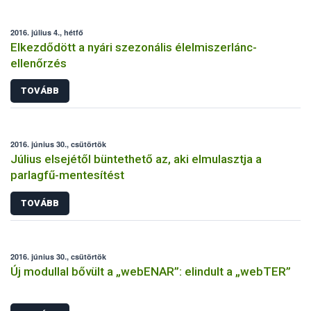
2016. július 4., hétfő
Elkezdődött a nyári szezonális élelmiszerlánc-
ellenőrzés
TOVÁBB
2016. június 30., csütörtök
Július elsejétől büntethető az, aki elmulasztja a
parlagfű-mentesítést
TOVÁBB
2016. június 30., csütörtök
Új modullal bővült a „webENAR”: elindult a „webTER”