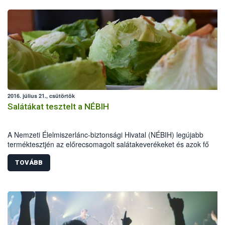
2016. július 21., csütörtök
Salátákat tesztelt a NÉBIH
A Nemzeti Élelmiszerlánc-biztonsági Hivatal (NÉBIH) legújabb
terméktesztjén az előrecsomagolt salátakeverékeket és azok fő
összetevőjét, a jégsalátákat vizsgálta. A Szupermenta projektben 35
terméket ellenőrzött a hatóság. A laboratóriumi vizsgálatok alapján
TOVÁBB
valamennyi megfelelő volt. Jelölési hiba miatt 10 előrecsomagolt
salátakeverék esetében szabnak ki élelmiszer-ellenőrzési bírságot a
szakemberek, a jégsalátáknál pedig nem engedélyezett hatóanyag
használata okán indul hatósági eljárás.