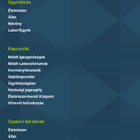
Ügyintézés
Élelmiszer
Állat
Növény
Labor/Egyéb
Kapcsolat
Nébih Igazgatóságok
Nébih Laboratóriumok
Kormányhivatalok
Sajtókapcsolat
Ügyfélszolgálat
Hatósági jogsegély
Élelmiszermentő Központ
Hírlevél feliratkozás
Gyakori kérdések
Élelmiszer
Állat