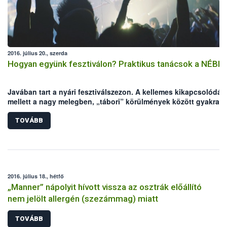
2016. július 20., szerda
Hogyan együnk fesztiválon? Praktikus tanácsok a NÉBIH-
Javában tart a nyári fesztiválszezon. A kellemes kikapcsolódás
mellett a nagy melegben, „tábori” körülmények között gyakrab
előfordulhatnak élelmiszer eredetű megbetegedések, amik
elronthatják a fesztiválhangulatot. A Nemzeti Élelmiszerlánc-
TOVÁBB
biztonsági Hivatal (NÉBIH) néhány tanáccsal segíteni szeretne,
hogy a fesztiválozás valóban a kikapcsolódásról szólhasson.
2016. július 18., hétfő
„Manner” nápolyit hívott vissza az osztrák előállító
nem jelölt allergén (szezámmag) miatt
TOVÁBB