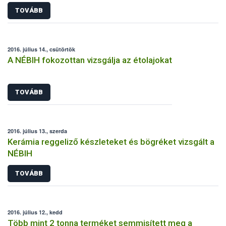
segítséget
TOVÁBB
2016. július 14., csütörtök
A NÉBIH fokozottan vizsgálja az étolajokat
TOVÁBB
2016. július 13., szerda
Kerámia reggeliző készleteket és bögréket vizsgált a
NÉBIH
TOVÁBB
2016. július 12., kedd
Több mint 2 tonna terméket semmisített meg a