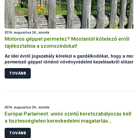
2016. augusztus 24., szerda
Motoros géppel permetez? Mostantól kötelező erről
tájékoztatnia a szomszédokat!
Az idei évtől jogszabály kötelezi a gazdálkodókat, hogy a moto
permetező géppel történő növényvédelmi kezelésekről előzete
tájékoztatniuk kell a szomszédos ingatlanon tartózkodókat. Az
előírás a motoros háti permetezőt használó kiskert tulajdonoso
TOVÁBB
is érinti. A tájékoztatás módjáról a gazdálkodó dönt, elmulaszt
viszont akár pénzbírsággal is járhat.
2016. augusztus 24., szerda
Európai Parlament: uniós szintű keretszabályozás kell
a tisztességtelen kereskedelmi magatartás
visszaszorításához
TOVÁBB