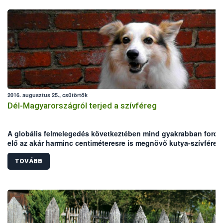
2016. augusztus 25., csütörtök
Dél-Magyarországról terjed a szívféreg
A globális felmelegedés következtében mind gyakrabban fordu
elő az akár harminc centiméteresre is megnövő kutya-szívféreg
Magyarországon. A NÉBIH Állategészségügyi és Diagnosztikai
Igazgatóságának telephelyein 15 év laborvizsgálati eredményei
TOVÁBB
összesítették: magas átlaghőmérséklete miatt az Alföld a
veszélynek leginkább kitett régió.