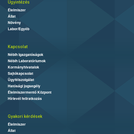
Ügyintézés
Élelmiszer
Állat
Növény
Labor/Egyéb
Kapcsolat
Nébih Igazgatóságok
Nébih Laboratóriumok
Kormányhivatalok
Sajtókapcsolat
Ügyfélszolgálat
Hatósági jogsegély
Élelmiszermentő Központ
Hírlevél feliratkozás
Gyakori kérdések
Élelmiszer
Állat