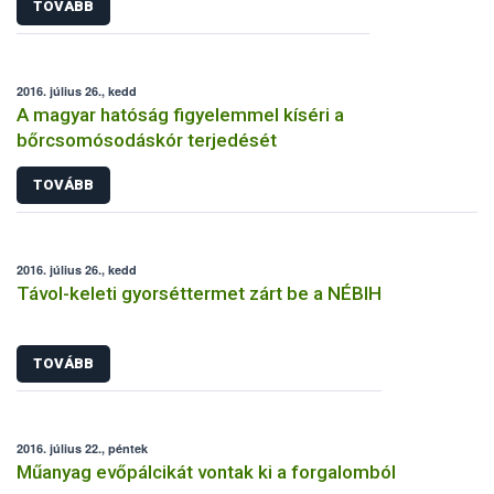
TOVÁBB
2016. július 26., kedd
A magyar hatóság figyelemmel kíséri a
bőrcsomósodáskór terjedését
TOVÁBB
2016. július 26., kedd
Távol-keleti gyorséttermet zárt be a NÉBIH
TOVÁBB
2016. július 22., péntek
Műanyag evőpálcikát vontak ki a forgalomból