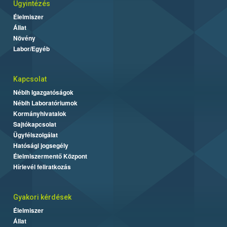
Ügyintézés
Élelmiszer
Állat
Növény
Labor/Egyéb
Kapcsolat
Nébih Igazgatóságok
Nébih Laboratóriumok
Kormányhivatalok
Sajtókapcsolat
Ügyfélszolgálat
Hatósági jogsegély
Élelmiszermentő Központ
Hírlevél feliratkozás
Gyakori kérdések
Élelmiszer
Állat