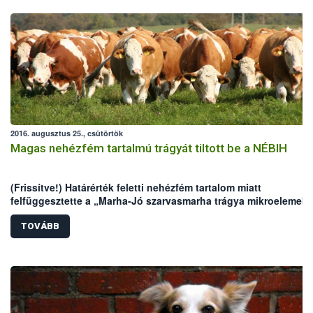
2016. augusztus 25., csütörtök
Magas nehézfém tartalmú trágyát tiltott be a NÉBIH
(Frissítve!) Határérték feletti nehézfém tartalom miatt
felfüggesztette a „Marha-Jó szarvasmarha trágya mikroelemekk
(egyes csomagolásokon: „Bull-Top 4-4-4”) kereskedelmi nevű
termék engedélyét a Nemzeti Élelmiszerlánc-biztonsági Hivatal
TOVÁBB
(NÉBIH). A készítmény egyes gyártási tételeinek krómtartalma
meghaladta a határérték ötszörösét.