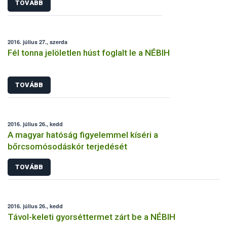
TOVÁBB
2016. július 27., szerda
Fél tonna jelöletlen húst foglalt le a NÉBIH
TOVÁBB
2016. július 26., kedd
A magyar hatóság figyelemmel kíséri a
bőrcsomósodáskór terjedését
TOVÁBB
2016. július 26., kedd
Távol-keleti gyorséttermet zárt be a NÉBIH