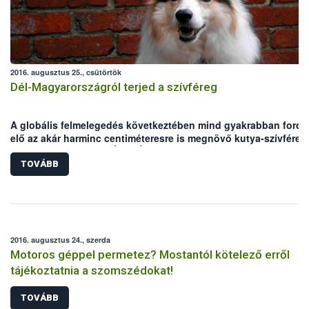
2016. augusztus 25., csütörtök
Dél-Magyarországról terjed a szívféreg
A globális felmelegedés következtében mind gyakrabban fordu
elő az akár harminc centiméteresre is megnövő kutya-szívféreg
Magyarországon. A NÉBIH Állategészségügyi és Diagnosztikai
Igazgatóságának telephelyein 15 év laborvizsgálati eredményei
TOVÁBB
összesítették: magas átlaghőmérséklete miatt az Alföld a
veszélynek leginkább kitett régió.
2016. augusztus 24., szerda
Motoros géppel permetez? Mostantól kötelező erről
tájékoztatnia a szomszédokat!
TOVÁBB