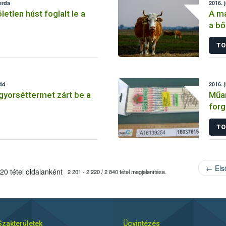
erda
2016. 
letlen húst foglalt le a
A ma
a bő
TO
edd
2016. 
 gyorséttermet zárt be a
Műan
for
TO
← Els
20 tétel oldalanként
2 201 - 2 220 / 2 840 tétel megjelenítése.
Szakterületek
Ügyintézés