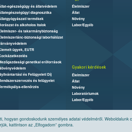
Állat-egészségügy és állatvédelem
Élelmiszer
Állategészségügyi diagnosztika
Állat
Állatgyógyászati termékek
Növény
Borászat és alkoholos italok
Labor/Egyéb
Élelmiszer- és takarmánybiztonság
Élelmiszerlánc-biztonsági laborhálózat
Járványvédelem
Kiemelt ügyek, EUTR
Kockázatkezelés
Mezőgazdasági genetikai erőforrások
Gyakori kérdések
Növényvédelem
Nyilvántartási és Felügyeleti Díj
Élelmiszer
Rendszerszervezés és felügyelet
Állat
Termékpálya-ellenőrzés
Növény
Laboratóriumok
Labor/Egyéb
, hogyan gondoskodunk személyes adatai védelméről. Weboldalunk cook
jük, kattintson az „Elfogadom” gombra.