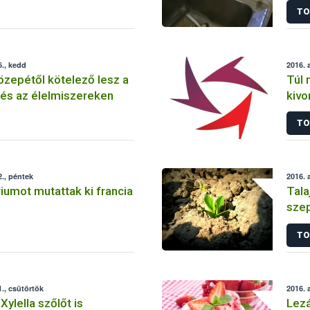
TO
., kedd
2016. 
zepétől kötelező lesz a
Túl 
lés az élelmiszereken
kivo
„gl
TO
gab
., péntek
2016. 
riumot mutattak ki francia
Tala
szep
TO
., csütörtök
2016. 
ylella szőlőt is
Lezá