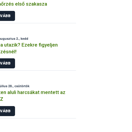
nőrzés első szakasza
VÁBB
augusztus 2., kedd
a utazik? Ezekre figyeljen
zésnél!
VÁBB
július 28., csütörtök
en aluli harcsákat mentett az
Z
VÁBB