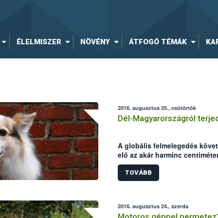
ÉLELMISZER
NÖVÉNY
ÁTFOGÓ TÉMÁK
KA
2016. augusztus 25., csütörtök
Dél-Magyarországról terjed
A globális felmelegedés köve
elő az akár harminc centiméte
Magyarországon. A NÉBIH Álla
Igazgatóságának telephelyein 
TOVÁBB
összesítették: magas átlaghőm
veszélynek leginkább kitett ré
2016. augusztus 24., szerda
Motoros géppel permetez?