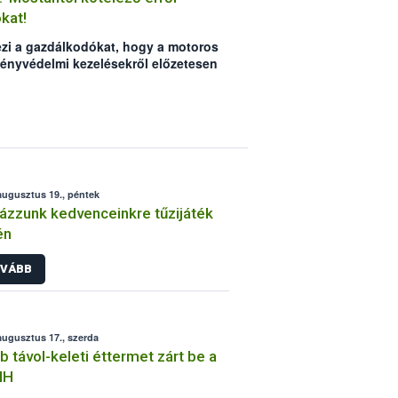
kat!
lezi a gazdálkodókat, hogy a motoros
ényvédelmi kezelésekről előzetesen
dos ingatlanon tartózkodókat. Az
ezőt használó kiskert tulajdonosokat
áról a gazdálkodó dönt, elmulasztása
járhat.
augusztus 19., péntek
ázzunk kedvenceinkre tűzijáték
én
VÁBB
augusztus 17., szerda
b távol-keleti éttermet zárt be a
IH