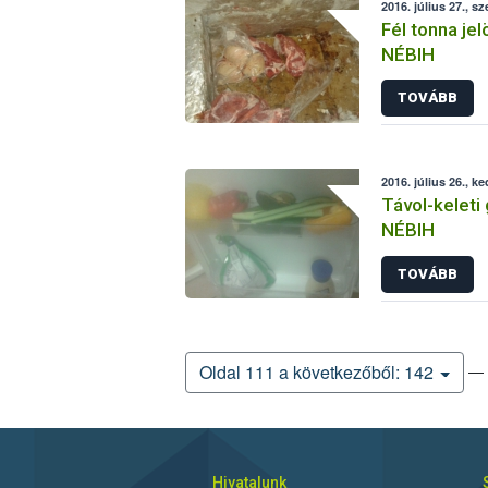
2016. július 27., sz
Fél tonna jelö
NÉBIH
TOVÁBB
2016. július 26., k
Távol-keleti
NÉBIH
TOVÁBB
— 
Oldal 111 a következőből: 142
Hivatalunk