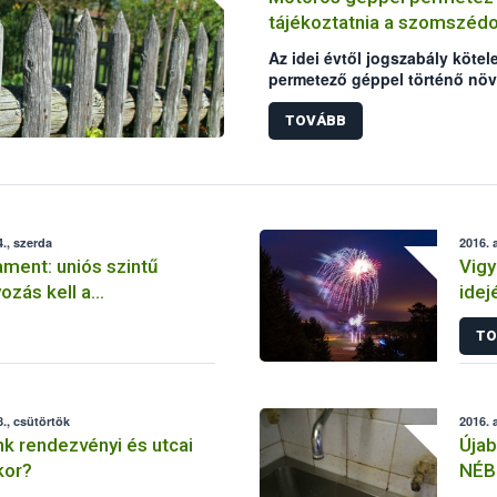
tájékoztatnia a szomszédo
Az idei évtől jogszabály köte
permetező géppel történő növ
tájékoztatniuk kell a szomszé
előírás a motoros háti permet
TOVÁBB
is érinti. A tájékoztatás módj
viszont akár pénzbírsággal is 
., szerda
2016. 
ament: uniós szintű
Vigy
ozás kell a
idej
elen kereskedelmi
TO
visszaszorításához
., csütörtök
2016. 
nk rendezvényi és utcai
Újab
kor?
NÉB