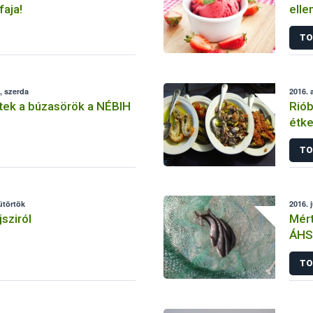
faja!
elle
TO
, szerda
2016. 
tek a búzasörök a NÉBIH
Riób
étke
TO
sütörtök
2016. 
sziról
Mért
ÁHS
TO