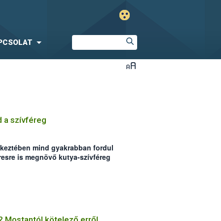
PCSOLAT
 a szívféreg
tkeztében mind gyakrabban fordul
resre is megnövő kutya-szívféreg
tegészségügyi és Diagnosztikai
15 év laborvizsgálati eredményeit
érséklete miatt az Alföld a
gió.
 Mostantól kötelező erről