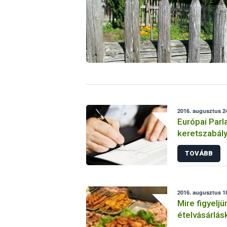
2016. augusztus 24
Európai Parl
keretszabály
tisztességt
TOVÁBB
magatartás 
2016. augusztus 18
Mire figyeljü
ételvásárlás