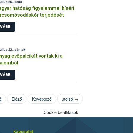
július 26., kedd
gyar hatóság figyelemmel kíséri
rcsomósodáskór terjedését
VÁBB
július 22., péntek
yag evőpálcikát vontak ki a
galomból
VÁBB
ő
Előző
Következő
utolsó →
Cookie beállítások
Kapcsolat