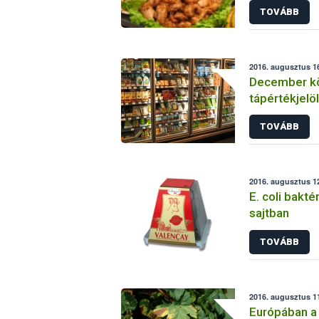
TOVÁBB
2016. augusztus 16
December kö
tápértékjelö
TOVÁBB
2016. augusztus 12
E. coli bakté
sajtban
TOVÁBB
2016. augusztus 11
Európában a X