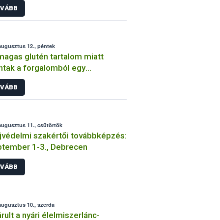
VÁBB
augusztus 12., péntek
magas glutén tartalom miatt
ntak a forgalomból egy
uténmentes” német
VÁBB
onamorzsát
augusztus 11., csütörtök
jvédelmi szakértői továbbképzés:
tember 1-3., Debrecen
VÁBB
augusztus 10., szerda
rult a nyári élelmiszerlánc-