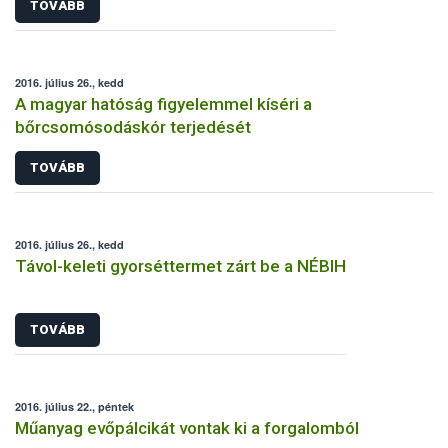
TOVÁBB
2016. július 26., kedd
A magyar hatóság figyelemmel kíséri a
bőrcsomósodáskór terjedését
TOVÁBB
2016. július 26., kedd
Távol-keleti gyorséttermet zárt be a NÉBIH
TOVÁBB
2016. július 22., péntek
Műanyag evőpálcikát vontak ki a forgalomból