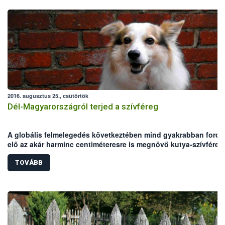
2016. augusztus 25., csütörtök
Dél-Magyarországról terjed a szívféreg
A globális felmelegedés következtében mind gyakrabban fordu
elő az akár harminc centiméteresre is megnövő kutya-szívféreg
Magyarországon. A NÉBIH Állategészségügyi és Diagnosztikai
Igazgatóságának telephelyein 15 év laborvizsgálati eredményei
TOVÁBB
összesítették: magas átlaghőmérséklete miatt az Alföld a
veszélynek leginkább kitett régió.