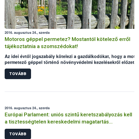
2016. augusztus 24., szerda
Motoros géppel permetez? Mostantól kötelező erről
tájékoztatnia a szomszédokat!
Az idei évtől jogszabály kötelezi a gazdálkodókat, hogy a moto
permetező géppel történő növényvédelmi kezelésekről előzete
tájékoztatniuk kell a szomszédos ingatlanon tartózkodókat. Az
előírás a motoros háti permetezőt használó kiskert tulajdonoso
TOVÁBB
is érinti. A tájékoztatás módjáról a gazdálkodó dönt, elmulaszt
viszont akár pénzbírsággal is járhat.
2016. augusztus 24., szerda
Európai Parlament: uniós szintű keretszabályozás kell
a tisztességtelen kereskedelmi magatartás
visszaszorításához
TOVÁBB