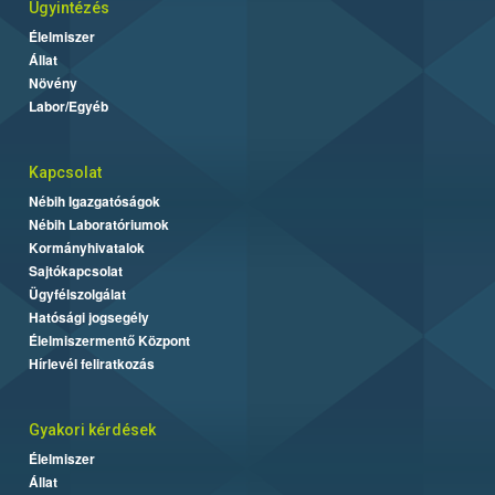
Ügyintézés
Élelmiszer
Állat
Növény
Labor/Egyéb
Kapcsolat
Nébih Igazgatóságok
Nébih Laboratóriumok
Kormányhivatalok
Sajtókapcsolat
Ügyfélszolgálat
Hatósági jogsegély
Élelmiszermentő Központ
Hírlevél feliratkozás
Gyakori kérdések
Élelmiszer
Állat