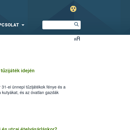
PCSOLAT
űzijáték idején
31-ei ünnepi tűzijátékok fénye és a
 kutyákat, és az óvatlan gazdák
 félelmükben. Jelentősen
ett kutyájukat kereső gazdák száma.
 bajt és mit tegyünk, ha már
 és utcai ételvásárláskor?