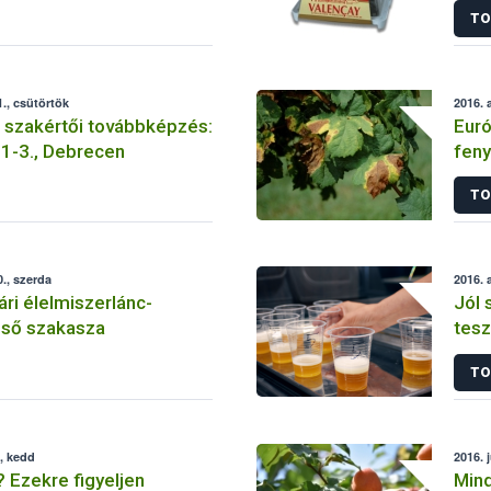
TO
sát
., csütörtök
2016. 
 szakértői továbbképzés:
Euró
1-3., Debrecen
feny
TO
., szerda
2016. 
ári élelmiszerlánc-
Jól 
lső szakasza
tesz
TO
, kedd
2016. 
? Ezekre figyeljen
Mind