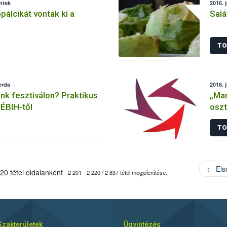
éntek
2016. 
álcikát vontak ki a
Salá
TO
erda
2016. j
k fesztiválon? Praktikus
„Man
ÉBIH-től
oszt
(sz
TO
← Els
20 tétel oldalanként
2 201 - 2 220 / 2 837 tétel megjelenítése.
Szakterületek
Ügyintézés