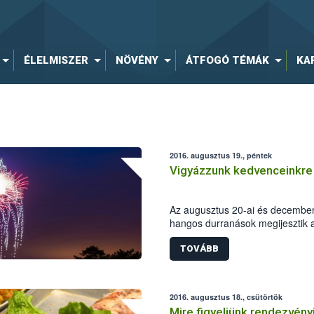
ÉLELMISZER
NÖVÉNY
ÁTFOGÓ TÉMÁK
KA
2016. augusztus 19., péntek
Vigyázzunk kedvenceinkre t
Az augusztus 20-ai és december 
hangos durranások megijesztik a
kedvencei könnyen elszökhetnek
megemelkedik ilyenkor az elvesz
TOVÁBB
Mit tehetünk, hogy megelőzzük a
megtörtént?
2016. augusztus 18., csütörtök
Mire figyeljünk rendezvényi