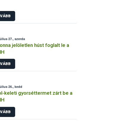
VÁBB
úlius 27., szerda
tonna jelöletlen húst foglalt le a
IH
VÁBB
július 26., kedd
l-keleti gyorséttermet zárt be a
IH
VÁBB