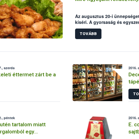
Az augusztus 20-i ünnepséget
kíséri. A gyorsaság és egysze
az utcai ételárusok kínálatát.
figyeljünk, ha gyrososnál, lá
TOVÁBB
vásárolunk.
., szerda
2016. 
eleti éttermet zárt be a
Dece
tápé
TO
., péntek
2016. 
utén tartalom miatt
E. c
orgalomból egy
sajt
es” német