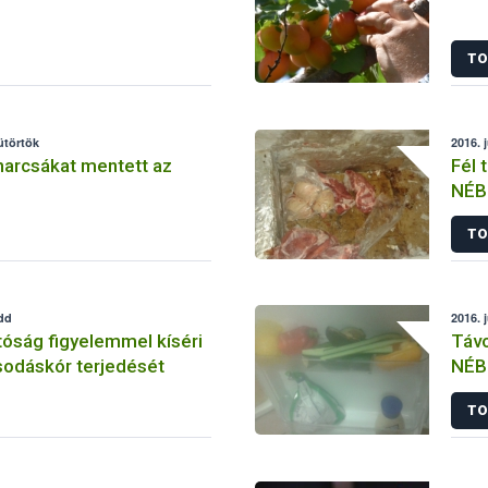
TO
sütörtök
2016. j
 harcsákat mentett az
Fél 
NÉB
TO
edd
2016. 
óság figyelemmel kíséri
Távo
odáskór terjedését
NÉB
TO