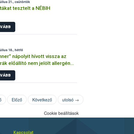
július 21., csütörtök
tákat tesztelt a NÉBIH
VÁBB
úlius 18., hétfő
ner” nápolyit hívott vissza az
rák előállító nem jelölt allergén
ezámmag) miatt
VÁBB
ő
Előző
Következő
utolsó →
Cookie beállítások
Kapcsolat