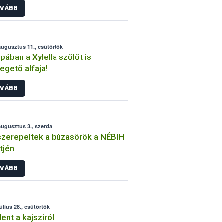
VÁBB
augusztus 11., csütörtök
pában a Xylella szőlőt is
egető alfaja!
VÁBB
augusztus 3., szerda
szerepeltek a búzasörök a NÉBIH
tjén
VÁBB
július 28., csütörtök
ent a kajsziról