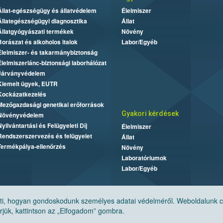
Állat-egészségügy és állatvédelem
Élelmiszer
Állategészségügyi diagnosztika
Állat
Állatgyógyászati termékek
Növény
Borászat és alkoholos italok
Labor/Egyéb
Élelmiszer- és takarmánybiztonság
Élelmiszerlánc-biztonsági laborhálózat
Járványvédelem
Kiemelt ügyek, EUTR
Kockázatkezelés
Mezőgazdasági genetikai erőforrások
Gyakori kérdések
Növényvédelem
Nyilvántartási és Felügyeleti Díj
Élelmiszer
Rendszerszervezés és felügyelet
Állat
Termékpálya-ellenőrzés
Növény
Laboratóriumok
Labor/Egyéb
, hogyan gondoskodunk személyes adatai védelméről. Weboldalunk cook
jük, kattintson az „Elfogadom” gombra.