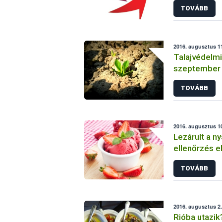
TOVÁBB
gabonamorz
2016. augusztus 11
Talajvédelmi
szeptember 
TOVÁBB
2016. augusztus 10
Lezárult a ny
ellenőrzés e
TOVÁBB
2016. augusztus 2.
Rióba utazik