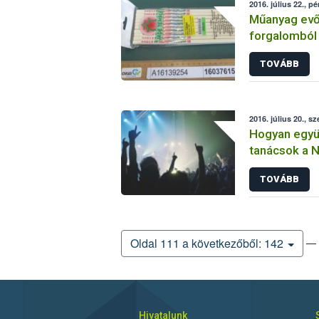
2016. július 22., p
Műanyag evőp
forgalomból
TOVÁBB
2016. július 20., sz
Hogyan együn
tanácsok a N
TOVÁBB
— 
Oldal 111 a következőből: 142
Hivatalunk