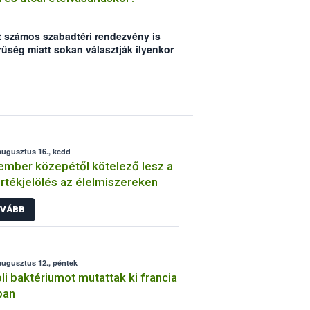
 számos szabadtéri rendezvény is
rűség miatt sokan választják ilyenkor
 A NÉBIH összegyűjtötte, hogy mire
ngossütőnél vagy fagylaltárusnál
augusztus 16., kedd
mber közepétől kötelező lesz a
rtékjelölés az élelmiszereken
VÁBB
augusztus 12., péntek
oli baktériumot mutattak ki francia
ban