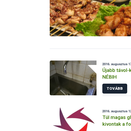
2016. augusztus 17
Újabb távol-k
NÉBIH
TOVÁBB
2016. augusztus 12
Túl magas gl
kivontak a f
„gluténment