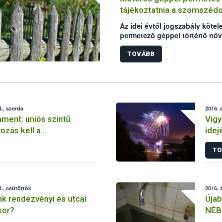
tájékoztatnia a szomszédo
Az idei évtől jogszabály köte
permetező géppel történő növ
tájékoztatniuk kell a szomszé
előírás a motoros háti permet
TOVÁBB
is érinti. A tájékoztatás módj
viszont akár pénzbírsággal is 
., szerda
2016. 
ament: uniós szintű
Vigy
ozás kell a
idej
elen kereskedelmi
TO
visszaszorításához
., csütörtök
2016. 
nk rendezvényi és utcai
Újab
kor?
NÉB