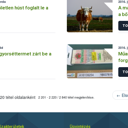
erda
2016. 
letlen húst foglalt le a
A ma
a bő
TO
edd
2016. 
 gyorséttermet zárt be a
Műan
for
TO
← Els
20 tétel oldalanként
2 201 - 2 220 / 2 840 tétel megjelenítése.
Szakterületek
Ügyintézés