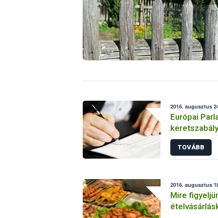
2016. augusztus 24
Európai Parl
keretszabály
tisztességt
TOVÁBB
magatartás 
2016. augusztus 18
Mire figyeljü
ételvásárlás