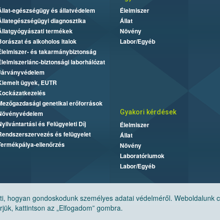
Állat-egészségügy és állatvédelem
Élelmiszer
Állategészségügyi diagnosztika
Állat
Állatgyógyászati termékek
Növény
Borászat és alkoholos italok
Labor/Egyéb
Élelmiszer- és takarmánybiztonság
Élelmiszerlánc-biztonsági laborhálózat
Járványvédelem
Kiemelt ügyek, EUTR
Kockázatkezelés
Mezőgazdasági genetikai erőforrások
Gyakori kérdések
Növényvédelem
Nyilvántartási és Felügyeleti Díj
Élelmiszer
Rendszerszervezés és felügyelet
Állat
Termékpálya-ellenőrzés
Növény
Laboratóriumok
Labor/Egyéb
, hogyan gondoskodunk személyes adatai védelméről. Weboldalunk cook
jük, kattintson az „Elfogadom” gombra.