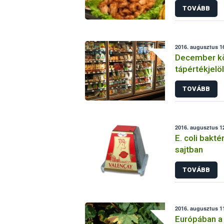
TOVÁBB
2016. augusztus 16
December kö
tápértékjelö
TOVÁBB
2016. augusztus 12
E. coli bakté
sajtban
TOVÁBB
2016. augusztus 11
Európában a X