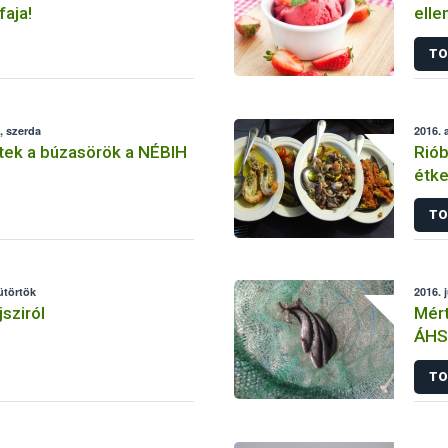
faja!
elle
TO
, szerda
2016. 
tek a búzasörök a NÉBIH
Riób
étke
TO
sütörtök
2016. 
sziról
Mért
ÁHS
TO