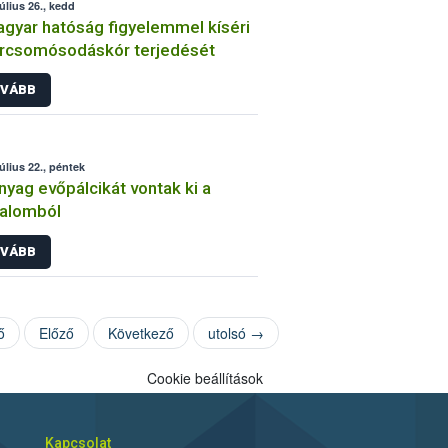
július 26., kedd
gyar hatóság figyelemmel kíséri
rcsomósodáskór terjedését
VÁBB
július 22., péntek
yag evőpálcikát vontak ki a
galomból
VÁBB
ő
Előző
Következő
utolsó →
Cookie beállítások
Kapcsolat