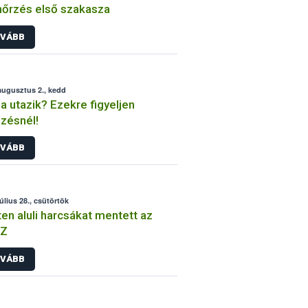
nőrzés első szakasza
VÁBB
augusztus 2., kedd
a utazik? Ezekre figyeljen
zésnél!
VÁBB
július 28., csütörtök
en aluli harcsákat mentett az
Z
VÁBB