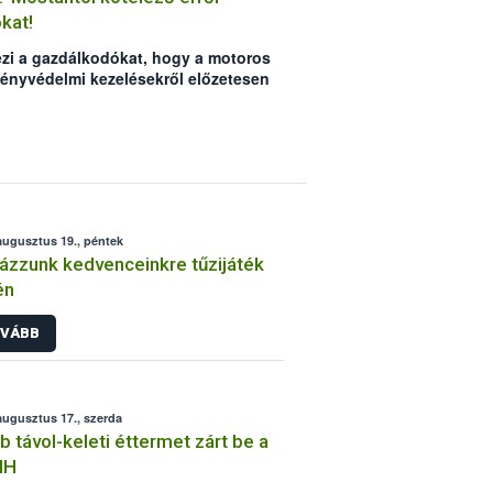
kat!
lezi a gazdálkodókat, hogy a motoros
ényvédelmi kezelésekről előzetesen
dos ingatlanon tartózkodókat. Az
ezőt használó kiskert tulajdonosokat
áról a gazdálkodó dönt, elmulasztása
járhat.
augusztus 19., péntek
ázzunk kedvenceinkre tűzijáték
én
VÁBB
augusztus 17., szerda
b távol-keleti éttermet zárt be a
IH