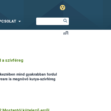
PCSOLAT
 a szívféreg
tkeztében mind gyakrabban fordul
resre is megnövő kutya-szívféreg
tegészségügyi és Diagnosztikai
15 év laborvizsgálati eredményeit
érséklete miatt az Alföld a
gió.
 Mostantól kötelező erről