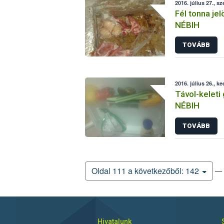
2016. július 27., sz
Fél tonna jelö
NÉBIH
TOVÁBB
2016. július 26., k
Távol-keleti
NÉBIH
TOVÁBB
— 
Oldal 111 a következőből: 142
Hivatalunk