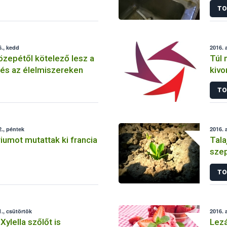
TO
., kedd
2016. 
zepétől kötelező lesz a
Túl 
lés az élelmiszereken
kivo
„gl
TO
gab
., péntek
2016. 
riumot mutattak ki francia
Tala
szep
TO
., csütörtök
2016. 
ylella szőlőt is
Lezá