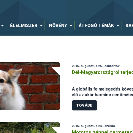
ÉLELMISZER
NÖVÉNY
ÁTFOGÓ TÉMÁK
KA
2016. augusztus 25., csütörtök
Dél-Magyarországról terjed
A globális felmelegedés köve
elő az akár harminc centiméte
Magyarországon. A NÉBIH Álla
Igazgatóságának telephelyein 
TOVÁBB
összesítették: magas átlaghőm
veszélynek leginkább kitett ré
2016. augusztus 24., szerda
Motoros géppel permetez?