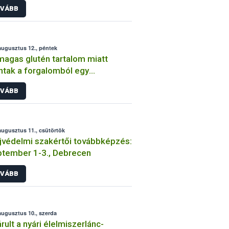
VÁBB
augusztus 12., péntek
magas glutén tartalom miatt
ntak a forgalomból egy
uténmentes” német
VÁBB
onamorzsát
augusztus 11., csütörtök
jvédelmi szakértői továbbképzés:
tember 1-3., Debrecen
VÁBB
augusztus 10., szerda
rult a nyári élelmiszerlánc-