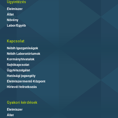
Ügyintézés
Élelmiszer
Állat
Növény
Labor/Egyéb
Kapcsolat
Nébih Igazgatóságok
Nébih Laboratóriumok
Kormányhivatalok
Sajtókapcsolat
Ügyfélszolgálat
Hatósági jogsegély
Élelmiszermentő Központ
Hírlevél feliratkozás
Gyakori kérdések
Élelmiszer
Állat