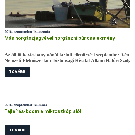
2016. szeptember 14., szerda
Más horgászjegyével horgászni bűncselekmény
Az ölbői kavicsbányatónál tartott ellenőrzést szeptember 9-én a
Nemzeti Élelmiszerlánc-biztonsági Hivatal Állami Halőri Szolgál
(ÁHSZ). A vizsgálat során egy horgászról kiderült, hogy hamis
TOVÁBB
papírokkal horgászik, ezért a rendőrség okirat hamisításért
előállította.
2016. szeptember 13., kedd
Fajleírás-boom a mikroszkóp alól
TOVÁBB