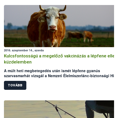
2016. szeptember 14., szerda
Kulcsfontosságú a megelőző vakcinázás a lépfene ellen
küzdelemben
A múlt heti megbetegedés után ismét lépfene gyanús
szarvasmarhát vizsgál a Nemzeti Élelmiszerlánc-biztonsági Hiva
(NÉBIH) laboratóriuma. Mindkét eset Békés megyei, legelőn tart
szarvasmarha állományokat érint. Bár az elmúlt években megho
TOVÁBB
állategészségügyi intézkedéseknek köszönhetően folyamatos
csökken a lépfene járványkitörések száma Magyarországon,
azonban a hazai kérődző állomány védelme érdekében továbbra
kiemelten fontos a körültekintő gondoskodás és a megelőzést
szolgáló vakcinázás az állattartók részéről.