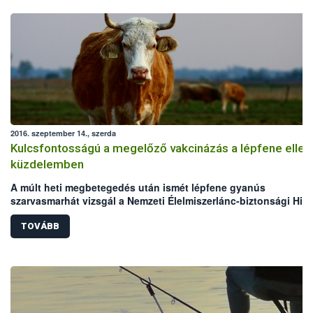
2016. szeptember 14., szerda
Kulcsfontosságú a megelőző vakcinázás a lépfene ellen
küzdelemben
A múlt heti megbetegedés után ismét lépfene gyanús
szarvasmarhát vizsgál a Nemzeti Élelmiszerlánc-biztonsági Hiva
(NÉBIH) laboratóriuma. Mindkét eset Békés megyei, legelőn tart
szarvasmarha állományokat érint. Bár az elmúlt években megho
TOVÁBB
állategészségügyi intézkedéseknek köszönhetően folyamatos
csökken a lépfene járványkitörések száma Magyarországon,
azonban a hazai kérődző állomány védelme érdekében továbbra
kiemelten fontos a körültekintő gondoskodás és a megelőzést
szolgáló vakcinázás az állattartók részéről.