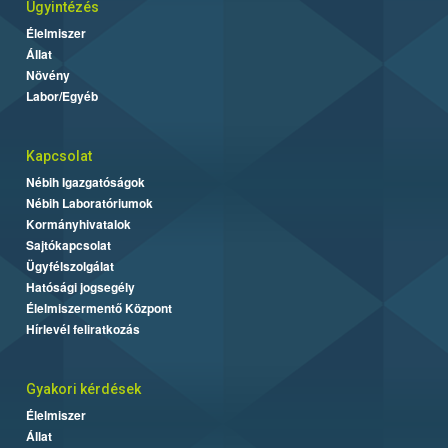
Ügyintézés
Élelmiszer
Állat
Növény
Labor/Egyéb
Kapcsolat
Nébih Igazgatóságok
Nébih Laboratóriumok
Kormányhivatalok
Sajtókapcsolat
Ügyfélszolgálat
Hatósági jogsegély
Élelmiszermentő Központ
Hírlevél feliratkozás
Gyakori kérdések
Élelmiszer
Állat