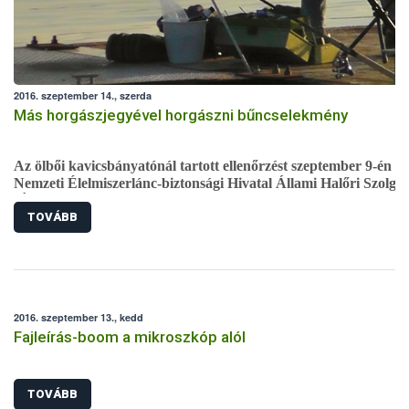
2016. szeptember 14., szerda
Más horgászjegyével horgászni bűncselekmény
Az ölbői kavicsbányatónál tartott ellenőrzést szeptember 9-én a
Nemzeti Élelmiszerlánc-biztonsági Hivatal Állami Halőri Szolgál
(ÁHSZ). A vizsgálat során egy horgászról kiderült, hogy hamis
TOVÁBB
papírokkal horgászik, ezért a rendőrség okirat hamisításért
előállította.
2016. szeptember 13., kedd
Fajleírás-boom a mikroszkóp alól
TOVÁBB