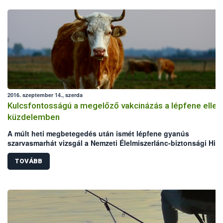
2016. szeptember 14., szerda
Kulcsfontosságú a megelőző vakcinázás a lépfene ellen
küzdelemben
A múlt heti megbetegedés után ismét lépfene gyanús
szarvasmarhát vizsgál a Nemzeti Élelmiszerlánc-biztonsági Hiva
(NÉBIH) laboratóriuma. Mindkét eset Békés megyei, legelőn tart
szarvasmarha állományokat érint. Bár az elmúlt években megho
TOVÁBB
állategészségügyi intézkedéseknek köszönhetően folyamatos
csökken a lépfene járványkitörések száma Magyarországon,
azonban a hazai kérődző állomány védelme érdekében továbbra
kiemelten fontos a körültekintő gondoskodás és a megelőzést
szolgáló vakcinázás az állattartók részéről.