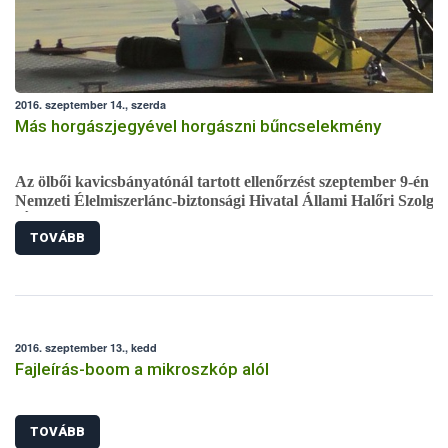
2016. szeptember 14., szerda
Más horgászjegyével horgászni bűncselekmény
Az ölbői kavicsbányatónál tartott ellenőrzést szeptember 9-én a
Nemzeti Élelmiszerlánc-biztonsági Hivatal Állami Halőri Szolgál
(ÁHSZ). A vizsgálat során egy horgászról kiderült, hogy hamis
TOVÁBB
papírokkal horgászik, ezért a rendőrség okirat hamisításért
előállította.
2016. szeptember 13., kedd
Fajleírás-boom a mikroszkóp alól
TOVÁBB