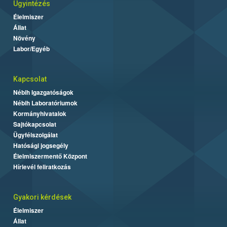
Ügyintézés
Élelmiszer
Állat
Növény
Labor/Egyéb
Kapcsolat
Nébih Igazgatóságok
Nébih Laboratóriumok
Kormányhivatalok
Sajtókapcsolat
Ügyfélszolgálat
Hatósági jogsegély
Élelmiszermentő Központ
Hírlevél feliratkozás
Gyakori kérdések
Élelmiszer
Állat