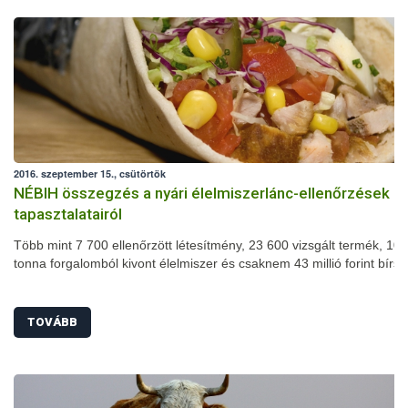
2016. szeptember 15., csütörtök
NÉBIH összegzés a nyári élelmiszerlánc-ellenőrzések
tapasztalatairól
Több mint 7 700 ellenőrzött létesítmény, 23 600 vizsgált termék, 102
tonna forgalomból kivont élelmiszer és csaknem 43 millió forint bírs
nyári szezonális élelmiszerlánc-ellenőrzés mérlege. A július 1-je és
augusztus 31-e között megszervezett akció során számos területen
javulást tapasztaltak a szakemberek: jelentősen csökkent például a
TOVÁBB
higiéniai hiányosságok és a fogyasztásra alkalmatlan termékek arán