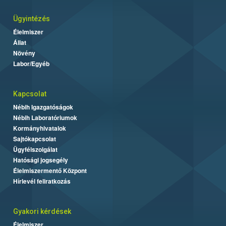
Ügyintézés
Élelmiszer
Állat
Növény
Labor/Egyéb
Kapcsolat
Nébih Igazgatóságok
Nébih Laboratóriumok
Kormányhivatalok
Sajtókapcsolat
Ügyfélszolgálat
Hatósági jogsegély
Élelmiszermentő Központ
Hírlevél feliratkozás
Gyakori kérdések
Élelmiszer