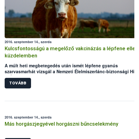
2016. szeptember 14., szerda
Kulcsfontosságú a megelőző vakcinázás a lépfene ellen
küzdelemben
A múlt heti megbetegedés után ismét lépfene gyanús
szarvasmarhát vizsgál a Nemzeti Élelmiszerlánc-biztonsági Hiva
(NÉBIH) laboratóriuma. Mindkét eset Békés megyei, legelőn tart
szarvasmarha állományokat érint. Bár az elmúlt években megho
TOVÁBB
állategészségügyi intézkedéseknek köszönhetően folyamatos
csökken a lépfene járványkitörések száma Magyarországon,
azonban a hazai kérődző állomány védelme érdekében továbbra
kiemelten fontos a körültekintő gondoskodás és a megelőzést
szolgáló vakcinázás az állattartók részéről.
2016. szeptember 14., szerda
Más horgászjegyével horgászni bűncselekmény