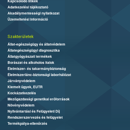
Kapcsolódó linkek
Adatkezelési tájékoztató
Akadálymentességi nyilatkozat
Üzemeltetési információ
Szakterületek
Állat-egészségügy és állatvédelem
Állategészségügyi diagnosztika
Állatgyógyászati termékek
Borászat és alkoholos italok
Élelmiszer- és takarmánybiztonság
Élelmiszerlánc-biztonsági laborhálózat
Járványvédelem
Kiemelt ügyek, EUTR
Kockázatkezelés
Mezőgazdasági genetikai erőforrások
Növényvédelem
Nyilvántartási és Felügyeleti Díj
Rendszerszervezés és felügyelet
Termékpálya-ellenőrzés