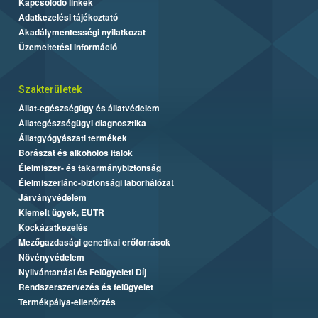
Kapcsolódó linkek
Adatkezelési tájékoztató
Akadálymentességi nyilatkozat
Üzemeltetési információ
Szakterületek
Állat-egészségügy és állatvédelem
Állategészségügyi diagnosztika
Állatgyógyászati termékek
Borászat és alkoholos italok
Élelmiszer- és takarmánybiztonság
Élelmiszerlánc-biztonsági laborhálózat
Járványvédelem
Kiemelt ügyek, EUTR
Kockázatkezelés
Mezőgazdasági genetikai erőforrások
Növényvédelem
Nyilvántartási és Felügyeleti Díj
Rendszerszervezés és felügyelet
Termékpálya-ellenőrzés