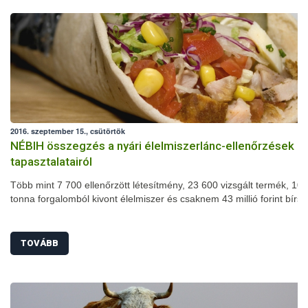
2016. szeptember 15., csütörtök
NÉBIH összegzés a nyári élelmiszerlánc-ellenőrzések
tapasztalatairól
Több mint 7 700 ellenőrzött létesítmény, 23 600 vizsgált termék, 102
tonna forgalomból kivont élelmiszer és csaknem 43 millió forint bírs
nyári szezonális élelmiszerlánc-ellenőrzés mérlege. A július 1-je és
augusztus 31-e között megszervezett akció során számos területen
javulást tapasztaltak a szakemberek: jelentősen csökkent például a
TOVÁBB
higiéniai hiányosságok és a fogyasztásra alkalmatlan termékek arán