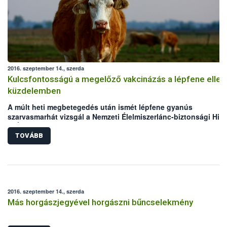
2016. szeptember 14., szerda
Kulcsfontosságú a megelőző vakcinázás a lépfene ellen
küzdelemben
A múlt heti megbetegedés után ismét lépfene gyanús
szarvasmarhát vizsgál a Nemzeti Élelmiszerlánc-biztonsági Hiva
(NÉBIH) laboratóriuma. Mindkét eset Békés megyei, legelőn tart
szarvasmarha állományokat érint. Bár az elmúlt években megho
TOVÁBB
állategészségügyi intézkedéseknek köszönhetően folyamatos
csökken a lépfene járványkitörések száma Magyarországon,
azonban a hazai kérődző állomány védelme érdekében továbbra
kiemelten fontos a körültekintő gondoskodás és a megelőzést
szolgáló vakcinázás az állattartók részéről.
2016. szeptember 14., szerda
Más horgászjegyével horgászni bűncselekmény