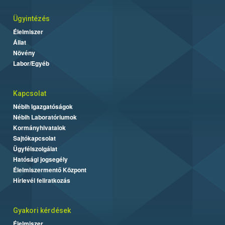
Ügyintézés
Élelmiszer
Állat
Növény
Labor/Egyéb
Kapcsolat
Nébih Igazgatóságok
Nébih Laboratóriumok
Kormányhivatalok
Sajtókapcsolat
Ügyfélszolgálat
Hatósági jogsegély
Élelmiszermentő Központ
Hírlevél feliratkozás
Gyakori kérdések
Élelmiszer