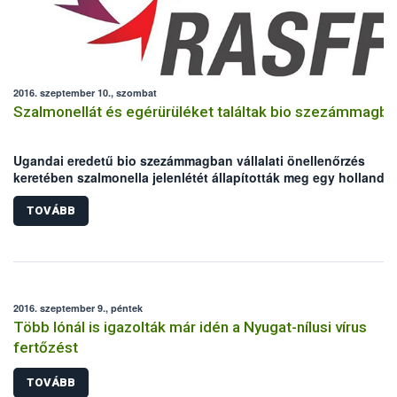
2016. szeptember 10., szombat
Szalmonellát és egérürüléket találtak bio szezámmagba
Ugandai eredetű bio szezámmagban vállalati önellenőrzés
keretében szalmonella jelenlétét állapították meg egy holland
laboratóriumban, és néhány minta egérürülékkel is szennyezett
volt.
TOVÁBB
2016. szeptember 9., péntek
Több lónál is igazolták már idén a Nyugat-nílusi vírus
fertőzést
TOVÁBB