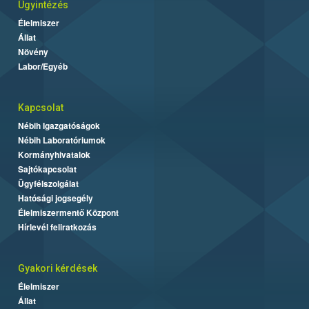
Ügyintézés
Élelmiszer
Állat
Növény
Labor/Egyéb
Kapcsolat
Nébih Igazgatóságok
Nébih Laboratóriumok
Kormányhivatalok
Sajtókapcsolat
Ügyfélszolgálat
Hatósági jogsegély
Élelmiszermentő Központ
Hírlevél feliratkozás
Gyakori kérdések
Élelmiszer
Állat