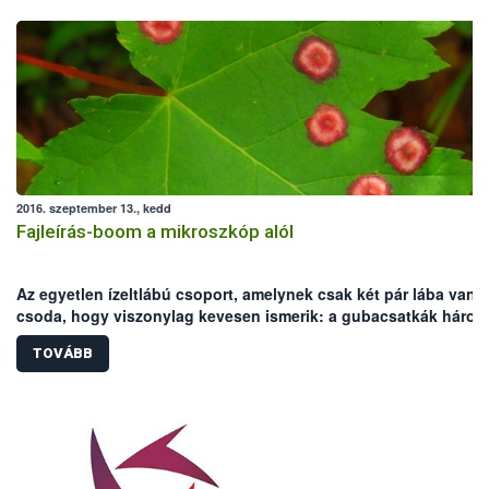
2016. szeptember 13., kedd
Fajleírás-boom a mikroszkóp alól
Az egyetlen ízeltlábú csoport, amelynek csak két pár lába van.
csoda, hogy viszonylag kevesen ismerik: a gubacsatkák három
családja alig egyötöd milliméteres méretű fajaival az atkák közt 
TOVÁBB
legapróbbak közé tartozik.