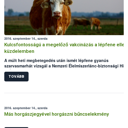
2016. szeptember 14., szerda
Kulcsfontosságú a megelőző vakcinázás a lépfene ellen
küzdelemben
A múlt heti megbetegedés után ismét lépfene gyanús
szarvasmarhát vizsgál a Nemzeti Élelmiszerlánc-biztonsági Hiva
(NÉBIH) laboratóriuma. Mindkét eset Békés megyei, legelőn tart
szarvasmarha állományokat érint. Bár az elmúlt években megho
TOVÁBB
állategészségügyi intézkedéseknek köszönhetően folyamatos
csökken a lépfene járványkitörések száma Magyarországon,
azonban a hazai kérődző állomány védelme érdekében továbbra
kiemelten fontos a körültekintő gondoskodás és a megelőzést
szolgáló vakcinázás az állattartók részéről.
2016. szeptember 14., szerda
Más horgászjegyével horgászni bűncselekmény