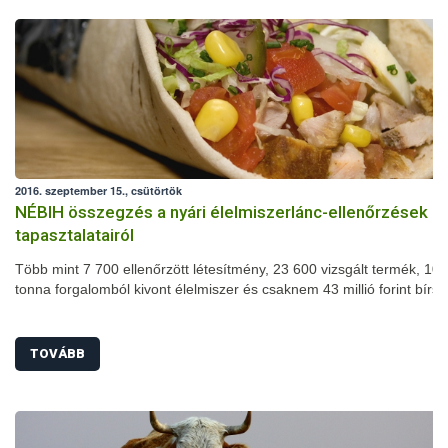
2016. szeptember 15., csütörtök
NÉBIH összegzés a nyári élelmiszerlánc-ellenőrzések
tapasztalatairól
Több mint 7 700 ellenőrzött létesítmény, 23 600 vizsgált termék, 102
tonna forgalomból kivont élelmiszer és csaknem 43 millió forint bírs
nyári szezonális élelmiszerlánc-ellenőrzés mérlege. A július 1-je és
augusztus 31-e között megszervezett akció során számos területen
javulást tapasztaltak a szakemberek: jelentősen csökkent például a
TOVÁBB
higiéniai hiányosságok és a fogyasztásra alkalmatlan termékek arán