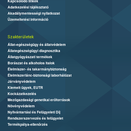
Kapcsolódó linkek
Adatkezelési tájékoztató
Akadálymentességi nyilatkozat
Üzemeltetési információ
Szakterületek
Állat-egészségügy és állatvédelem
Állategészségügyi diagnosztika
Állatgyógyászati termékek
Borászat és alkoholos italok
Élelmiszer- és takarmánybiztonság
Élelmiszerlánc-biztonsági laborhálózat
Járványvédelem
Kiemelt ügyek, EUTR
Kockázatkezelés
Mezőgazdasági genetikai erőforrások
Növényvédelem
Nyilvántartási és Felügyeleti Díj
Rendszerszervezés és felügyelet
Termékpálya-ellenőrzés