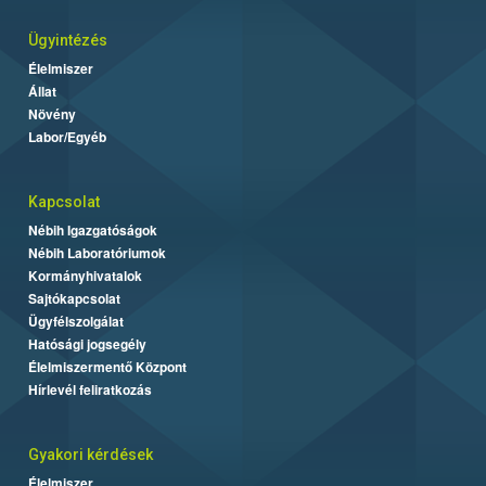
Ügyintézés
Élelmiszer
Állat
Növény
Labor/Egyéb
Kapcsolat
Nébih Igazgatóságok
Nébih Laboratóriumok
Kormányhivatalok
Sajtókapcsolat
Ügyfélszolgálat
Hatósági jogsegély
Élelmiszermentő Központ
Hírlevél feliratkozás
Gyakori kérdések
Élelmiszer