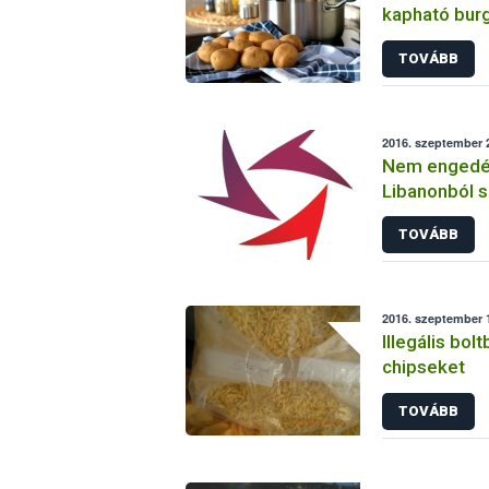
kapható bur
TOVÁBB
2016. szeptember 2
Nem engedél
Libanonból 
tarlórépában
TOVÁBB
2016. szeptember 1
Illegális bolt
chipseket
TOVÁBB