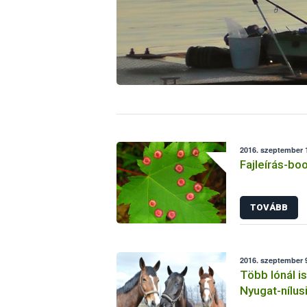
2016. szeptember 1
Fajleírás-bo
TOVÁBB
2016. szeptember 9
Több lónál is
Nyugat-nílusi