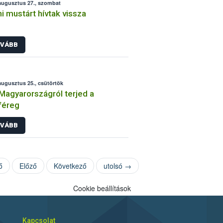
augusztus 27., szombat
ni mustárt hívtak vissza
VÁBB
augusztus 25., csütörtök
Magyarországról terjed a
féreg
VÁBB
ő
Előző
Következő
utolsó →
Cookie beállítások
Kapcsolat