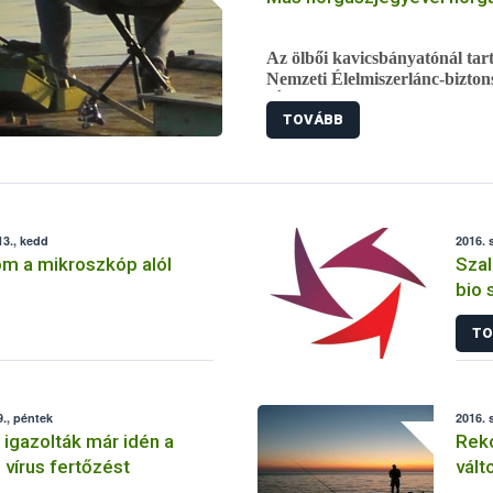
szolgáló vakcinázás az állattar
Az ölbői kavicsbányatónál tart
Nemzeti Élelmiszerlánc-biztons
(ÁHSZ). A vizsgálat során egy
TOVÁBB
papírokkal horgászik, ezért a 
előállította.
3., kedd
2016. 
om a mikroszkóp alól
Szal
bio
TO
., péntek
2016. 
 igazolták már idén a
Reko
 vírus fertőzést
vált