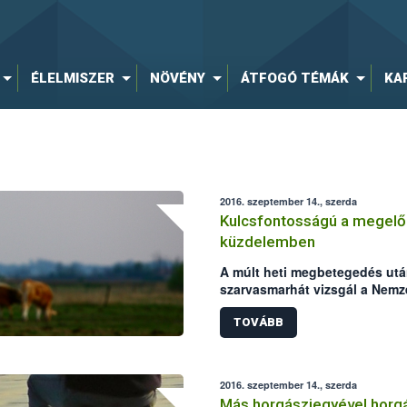
ÉLELMISZER
NÖVÉNY
ÁTFOGÓ TÉMÁK
KA
2016. szeptember 14., szerda
Kulcsfontosságú a megelőz
küzdelemben
A múlt heti megbetegedés utá
szarvasmarhát vizsgál a Nemze
(NÉBIH) laboratóriuma. Mindké
szarvasmarha állományokat ér
TOVÁBB
állategészségügyi intézkedé
csökken a lépfene járványkit
azonban a hazai kérődző állo
2016. szeptember 14., szerda
kiemelten fontos a körülteki
Más horgászjegyével horg