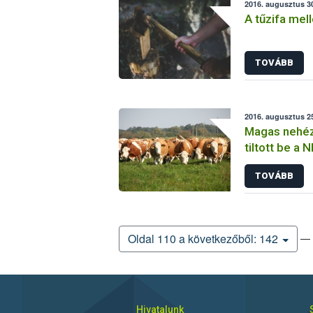
2016. augusztus 30
A tűzifa mell
TOVÁBB
2016. augusztus 25
Magas nehéz
tiltott be a 
TOVÁBB
— 
Oldal 110 a következőből: 142
Hivatalunk