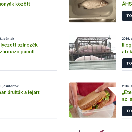
gonyák között
ÁHS
TO
., péntek
2016. 
yezett színezék
Ille
származó pácolt
afri
Len
TO
., csütörtök
2016. 
ban árulták a lejárt
„Éte
az i
TO