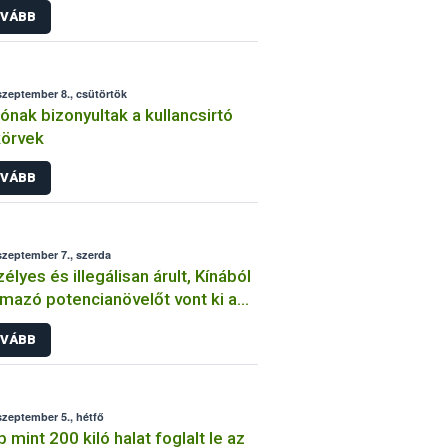
VÁBB
szeptember 8., csütörtök
 jónak bizonyultak a kullancsirtó
körvek
VÁBB
szeptember 7., szerda
élyes és illegálisan árult, Kínából
mazó potencianövelőt vont ki a
alomból a NÉBIH
VÁBB
szeptember 5., hétfő
 mint 200 kiló halat foglalt le az