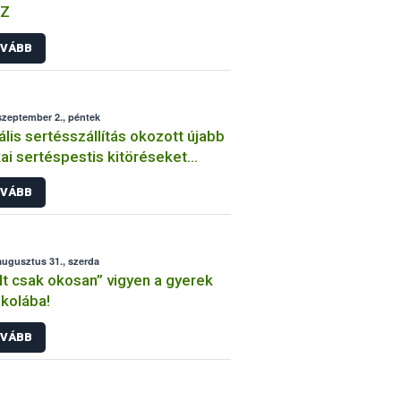
Z
VÁBB
szeptember 2., péntek
gális sertésszállítás okozott újabb
kai sertéspestis kitöréseket
gyelországban
VÁBB
augusztus 31., szerda
lt csak okosan” vigyen a gyerek
skolába!
VÁBB