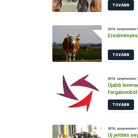
TOVÁBB
2016. szeptember 8
Eredményes h
TOVÁBB
2016. szeptember 7
Újabb lenmago
forgalomból 
tartalom mia
TOVÁBB
2016. szeptember 6
Új jelölés se