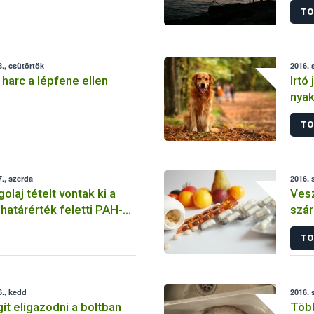
TO
., csütörtök
2016. 
arc a lépfene ellen
Irtó
nya
TO
., szerda
2016. 
laj tételt vontak ki a
Vesz
határérték feletti PAH-
szár
tt
forg
TO
., kedd
2016. 
gít eligazodni a boltban
Több