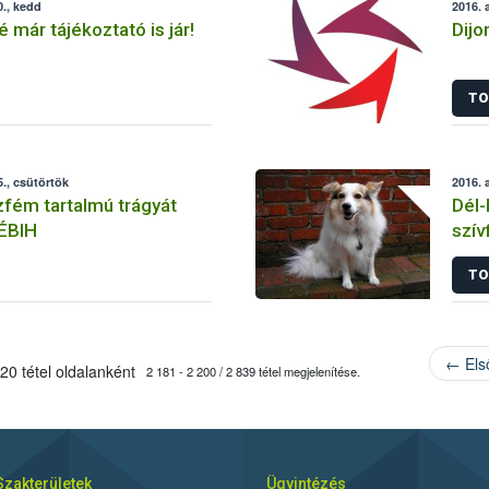
., kedd
2016. 
é már tájékoztató is jár!
Dijo
TO
., csütörtök
2016. 
fém tartalmú trágyát
Dél-
NÉBIH
szív
TO
← Els
20 tétel oldalanként
2 181 - 2 200 / 2 839 tétel megjelenítése.
Szakterületek
Ügyintézés