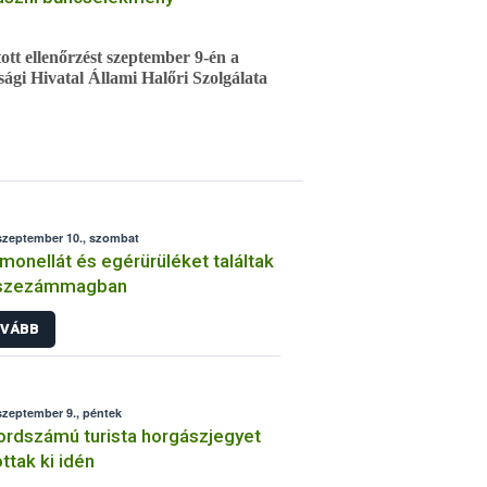
tók részéről.
ott ellenőrzést szeptember 9-én a
ági Hivatal Állami Halőri Szolgálata
 horgászról kiderült, hogy hamis
rendőrség okirat hamisításért
szeptember 10., szombat
monellát és egérürüléket találtak
 szezámmagban
VÁBB
szeptember 9., péntek
rdszámú turista horgászjegyet
ottak ki idén