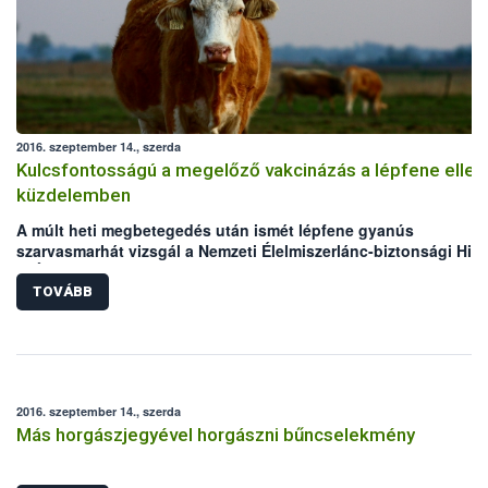
2016. szeptember 14., szerda
Kulcsfontosságú a megelőző vakcinázás a lépfene ellen
küzdelemben
A múlt heti megbetegedés után ismét lépfene gyanús
szarvasmarhát vizsgál a Nemzeti Élelmiszerlánc-biztonsági Hiva
(NÉBIH) laboratóriuma. Mindkét eset Békés megyei, legelőn tart
szarvasmarha állományokat érint. Bár az elmúlt években megho
TOVÁBB
állategészségügyi intézkedéseknek köszönhetően folyamatos
csökken a lépfene járványkitörések száma Magyarországon,
azonban a hazai kérődző állomány védelme érdekében továbbra
kiemelten fontos a körültekintő gondoskodás és a megelőzést
szolgáló vakcinázás az állattartók részéről.
2016. szeptember 14., szerda
Más horgászjegyével horgászni bűncselekmény