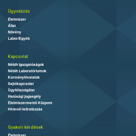
Ügyintézés
Élelmiszer
Állat
Növény
Labor/Egyéb
Kapcsolat
Nébih Igazgatóságok
Nébih Laboratóriumok
Kormányhivatalok
Sajtókapcsolat
Ügyfélszolgálat
Hatósági jogsegély
Élelmiszermentő Központ
Hírlevél feliratkozás
Gyakori kérdések
Élelmiszer