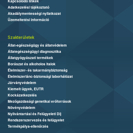
Kapcsolódó linkek
Adatkezelési tájékoztató
Akadálymentességi nyilatkozat
Üzemeltetési információ
Szakterületek
Állat-egészségügy és állatvédelem
Állategészségügyi diagnosztika
Állatgyógyászati termékek
Borászat és alkoholos italok
Élelmiszer- és takarmánybiztonság
Élelmiszerlánc-biztonsági laborhálózat
Járványvédelem
Kiemelt ügyek, EUTR
Kockázatkezelés
Mezőgazdasági genetikai erőforrások
Növényvédelem
Nyilvántartási és Felügyeleti Díj
Rendszerszervezés és felügyelet
Termékpálya-ellenőrzés