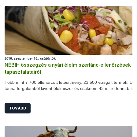
2016. szeptember 15., csütörtök
NÉBIH összegzés a nyári élelmiszerlánc-ellenőrzések
tapasztalatairól
Több mint 7 700 ellenőrzött létesítmény, 23 600 vizsgált termék, 102
tonna forgalomból kivont élelmiszer és csaknem 43 millió forint bírs
nyári szezonális élelmiszerlánc-ellenőrzés mérlege. A július 1-je és
augusztus 31-e között megszervezett akció során számos területen
javulást tapasztaltak a szakemberek: jelentősen csökkent például a
TOVÁBB
higiéniai hiányosságok és a fogyasztásra alkalmatlan termékek arán