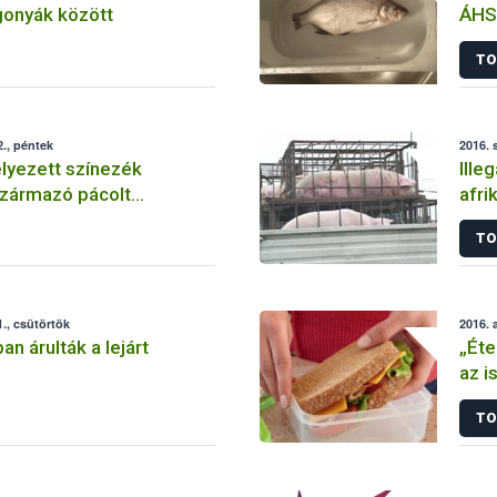
gonyák között
ÁHS
TO
., péntek
2016. 
yezett színezék
Ille
származó pácolt
afri
Len
TO
., csütörtök
2016. 
ban árulták a lejárt
„Éte
az i
TO