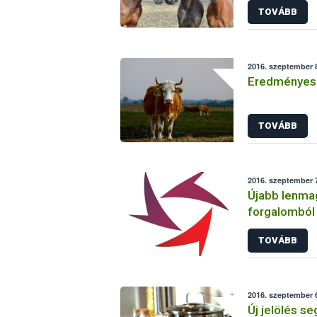
TOVÁBB
2016. szeptember 8
Eredményes h
TOVÁBB
2016. szeptember 7
Újabb lenmago
forgalomból 
tartalom mia
TOVÁBB
2016. szeptember 6
Új jelölés se