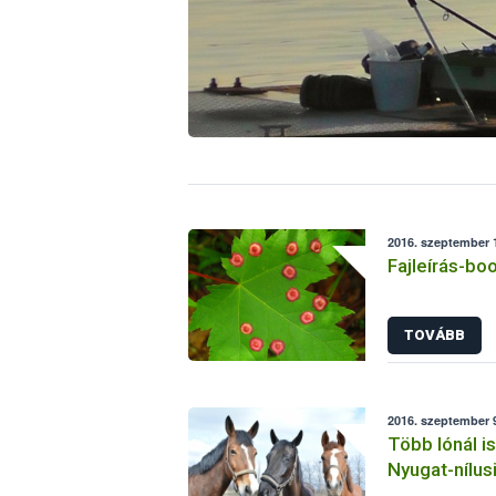
2016. szeptember 1
Fajleírás-bo
TOVÁBB
2016. szeptember 9
Több lónál is
Nyugat-nílusi