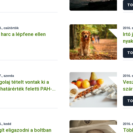
TO
., csütörtök
2016. 
arc a lépfene ellen
Irtó
nya
TO
., szerda
2016. 
laj tételt vontak ki a
Vesz
határérték feletti PAH-
szár
tt
forg
TO
., kedd
2016. 
gít eligazodni a boltban
Több