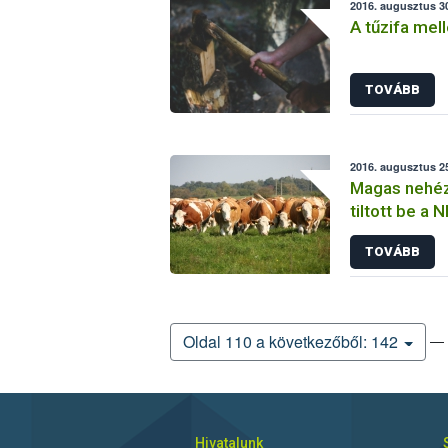
2016. augusztus 30
A tűzifa mell
TOVÁBB
2016. augusztus 25
Magas nehéz
tiltott be a 
TOVÁBB
— 
Oldal 110 a következőből: 142
Hivatalunk