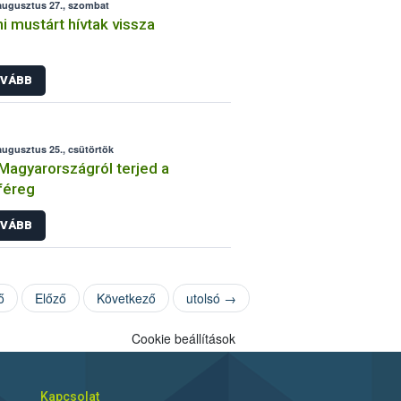
augusztus 27., szombat
ni mustárt hívtak vissza
VÁBB
augusztus 25., csütörtök
Magyarországról terjed a
féreg
VÁBB
ő
Előző
Következő
utolsó →
Cookie beállítások
Kapcsolat