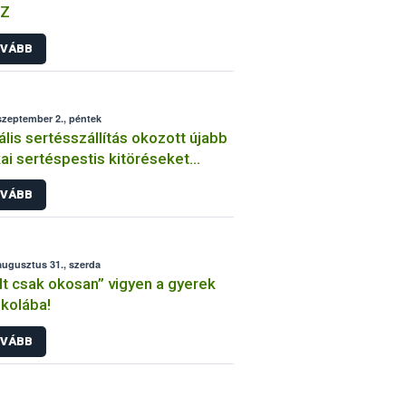
Z
VÁBB
szeptember 2., péntek
gális sertésszállítás okozott újabb
kai sertéspestis kitöréseket
gyelországban
VÁBB
augusztus 31., szerda
lt csak okosan” vigyen a gyerek
skolába!
VÁBB