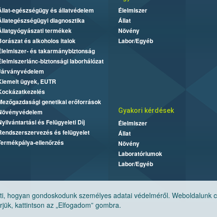
Állat-egészségügy és állatvédelem
Élelmiszer
Állategészségügyi diagnosztika
Állat
Állatgyógyászati termékek
Növény
Borászat és alkoholos italok
Labor/Egyéb
Élelmiszer- és takarmánybiztonság
Élelmiszerlánc-biztonsági laborhálózat
Járványvédelem
Kiemelt ügyek, EUTR
Kockázatkezelés
Mezőgazdasági genetikai erőforrások
Gyakori kérdések
Növényvédelem
Nyilvántartási és Felügyeleti Díj
Élelmiszer
Rendszerszervezés és felügyelet
Állat
Termékpálya-ellenőrzés
Növény
Laboratóriumok
Labor/Egyéb
, hogyan gondoskodunk személyes adatai védelméről. Weboldalunk cook
jük, kattintson az „Elfogadom” gombra.