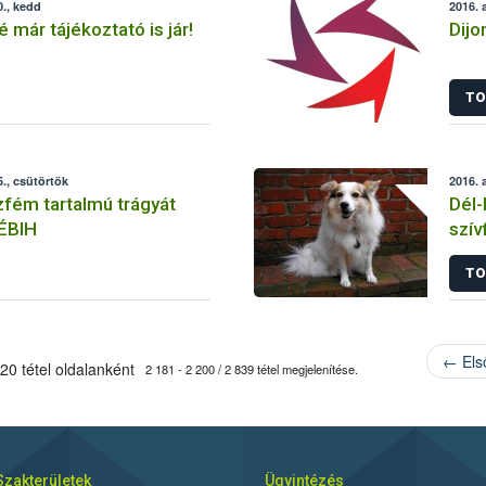
., kedd
2016. 
é már tájékoztató is jár!
Dijo
TO
., csütörtök
2016. 
fém tartalmú trágyát
Dél-
NÉBIH
szív
TO
← Els
20 tétel oldalanként
2 181 - 2 200 / 2 839 tétel megjelenítése.
Szakterületek
Ügyintézés