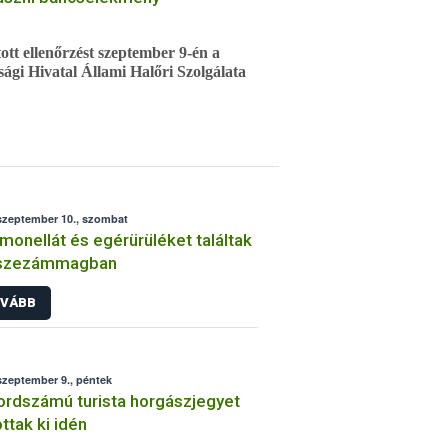
tók részéről.
ott ellenőrzést szeptember 9-én a
ági Hivatal Állami Halőri Szolgálata
 horgászról kiderült, hogy hamis
rendőrség okirat hamisításért
szeptember 10., szombat
monellát és egérürüléket találtak
 szezámmagban
VÁBB
szeptember 9., péntek
rdszámú turista horgászjegyet
ottak ki idén