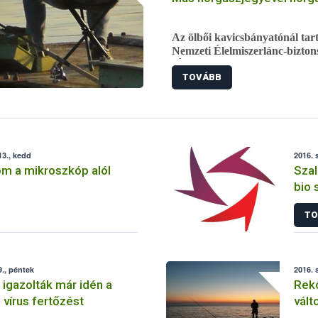
szolgáló vakcinázás az állattar
Az ölbői kavicsbányatónál tart
Nemzeti Élelmiszerlánc-biztons
(ÁHSZ). A vizsgálat során egy
TOVÁBB
papírokkal horgászik, ezért a 
előállította.
3., kedd
2016. 
om a mikroszkóp alól
Szal
bio
TO
., péntek
2016. 
 igazolták már idén a
Reko
 vírus fertőzést
vált