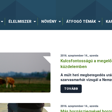
ÉLELMISZER
NÖVÉNY
ÁTFOGÓ TÉMÁK
KA
2016. szeptember 14., szerda
Kulcsfontosságú a megelőz
küzdelemben
A múlt heti megbetegedés utá
szarvasmarhát vizsgál a Nemze
(NÉBIH) laboratóriuma. Mindké
szarvasmarha állományokat ér
TOVÁBB
állategészségügyi intézkedé
csökken a lépfene járványkit
azonban a hazai kérődző állo
2016. szeptember 14., szerda
kiemelten fontos a körülteki
Más horgászjegyével horg