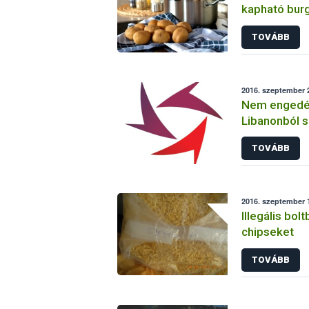
kapható bur
TOVÁBB
2016. szeptember 2
Nem engedél
Libanonból 
tarlórépában
TOVÁBB
2016. szeptember 1
Illegális bolt
chipseket
TOVÁBB