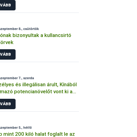
VÁBB
szeptember 8., csütörtök
 jónak bizonyultak a kullancsirtó
körvek
VÁBB
szeptember 7., szerda
élyes és illegálisan árult, Kínából
mazó potencianövelőt vont ki a
alomból a NÉBIH
VÁBB
szeptember 5., hétfő
 mint 200 kiló halat foglalt le az