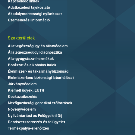
Kapcsolódó linkek
Adatkezelési tájékoztató
Akadálymentességi nyilatkozat
Üzemeltetési információ
Szakterületek
Állat-egészségügy és állatvédelem
Állategészségügyi diagnosztika
Állatgyógyászati termékek
Borászat és alkoholos italok
Élelmiszer- és takarmánybiztonság
Élelmiszerlánc-biztonsági laborhálózat
Járványvédelem
Kiemelt ügyek, EUTR
Kockázatkezelés
Mezőgazdasági genetikai erőforrások
Növényvédelem
Nyilvántartási és Felügyeleti Díj
Rendszerszervezés és felügyelet
Termékpálya-ellenőrzés