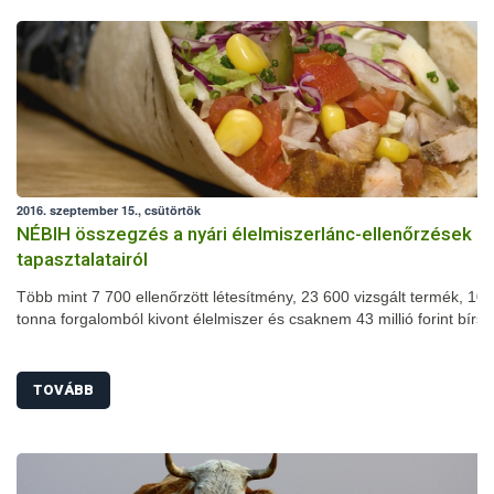
2016. szeptember 15., csütörtök
NÉBIH összegzés a nyári élelmiszerlánc-ellenőrzések
tapasztalatairól
Több mint 7 700 ellenőrzött létesítmény, 23 600 vizsgált termék, 102
tonna forgalomból kivont élelmiszer és csaknem 43 millió forint bírs
nyári szezonális élelmiszerlánc-ellenőrzés mérlege. A július 1-je és
augusztus 31-e között megszervezett akció során számos területen
javulást tapasztaltak a szakemberek: jelentősen csökkent például a
TOVÁBB
higiéniai hiányosságok és a fogyasztásra alkalmatlan termékek arán