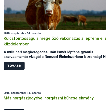
2016. szeptember 14., szerda
Kulcsfontosságú a megelőző vakcinázás a lépfene ellen
küzdelemben
A múlt heti megbetegedés után ismét lépfene gyanús
szarvasmarhát vizsgál a Nemzeti Élelmiszerlánc-biztonsági Hiva
(NÉBIH) laboratóriuma. Mindkét eset Békés megyei, legelőn tart
szarvasmarha állományokat érint. Bár az elmúlt években megho
TOVÁBB
állategészségügyi intézkedéseknek köszönhetően folyamatos
csökken a lépfene járványkitörések száma Magyarországon,
azonban a hazai kérődző állomány védelme érdekében továbbra
kiemelten fontos a körültekintő gondoskodás és a megelőzést
szolgáló vakcinázás az állattartók részéről.
2016. szeptember 14., szerda
Más horgászjegyével horgászni bűncselekmény