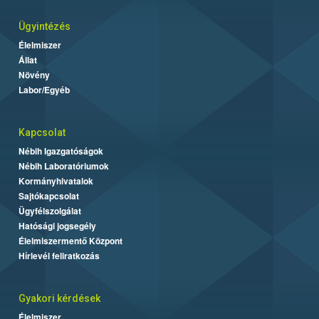
Ügyintézés
Élelmiszer
Állat
Növény
Labor/Egyéb
Kapcsolat
Nébih Igazgatóságok
Nébih Laboratóriumok
Kormányhivatalok
Sajtókapcsolat
Ügyfélszolgálat
Hatósági jogsegély
Élelmiszermentő Központ
Hírlevél feliratkozás
Gyakori kérdések
Élelmiszer