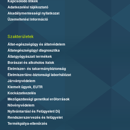
Kapcsolódó linkek
Adatkezelési tájékoztató
Akadálymentességi nyilatkozat
Üzemeltetési információ
Szakterületek
Állat-egészségügy és állatvédelem
Állategészségügyi diagnosztika
Állatgyógyászati termékek
Borászat és alkoholos italok
Élelmiszer- és takarmánybiztonság
Élelmiszerlánc-biztonsági laborhálózat
Járványvédelem
Kiemelt ügyek, EUTR
Kockázatkezelés
Mezőgazdasági genetikai erőforrások
Növényvédelem
Nyilvántartási és Felügyeleti Díj
Rendszerszervezés és felügyelet
Termékpálya-ellenőrzés