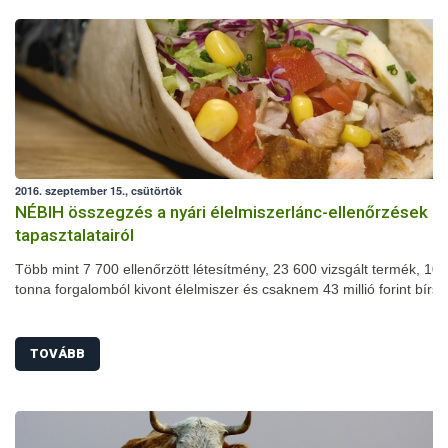
2016. szeptember 15., csütörtök
NÉBIH összegzés a nyári élelmiszerlánc-ellenőrzések
tapasztalatairól
Több mint 7 700 ellenőrzött létesítmény, 23 600 vizsgált termék, 102
tonna forgalomból kivont élelmiszer és csaknem 43 millió forint bírs
nyári szezonális élelmiszerlánc-ellenőrzés mérlege. A július 1-je és
augusztus 31-e között megszervezett akció során számos területen
javulást tapasztaltak a szakemberek: jelentősen csökkent például a
TOVÁBB
higiéniai hiányosságok és a fogyasztásra alkalmatlan termékek arán