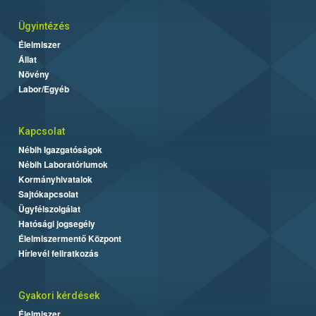
Ügyintézés
Élelmiszer
Állat
Növény
Labor/Egyéb
Kapcsolat
Nébih Igazgatóságok
Nébih Laboratóriumok
Kormányhivatalok
Sajtókapcsolat
Ügyfélszolgálat
Hatósági jogsegély
Élelmiszermentő Központ
Hírlevél feliratkozás
Gyakori kérdések
Élelmiszer