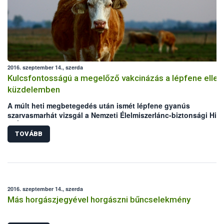
2016. szeptember 14., szerda
Kulcsfontosságú a megelőző vakcinázás a lépfene ellen
küzdelemben
A múlt heti megbetegedés után ismét lépfene gyanús
szarvasmarhát vizsgál a Nemzeti Élelmiszerlánc-biztonsági Hiva
(NÉBIH) laboratóriuma. Mindkét eset Békés megyei, legelőn tart
szarvasmarha állományokat érint. Bár az elmúlt években megho
TOVÁBB
állategészségügyi intézkedéseknek köszönhetően folyamatos
csökken a lépfene járványkitörések száma Magyarországon,
azonban a hazai kérődző állomány védelme érdekében továbbra
kiemelten fontos a körültekintő gondoskodás és a megelőzést
szolgáló vakcinázás az állattartók részéről.
2016. szeptember 14., szerda
Más horgászjegyével horgászni bűncselekmény