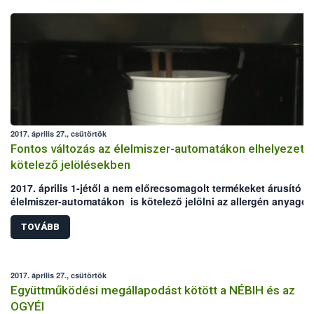
2017. április 27., csütörtök
Fontos változás az élelmiszer-automatákon elhelyezett
kötelező jelölésekben
2017. április 1-jétől a nem előrecsomagolt termékeket árusító
élelmiszer-automatákon is kötelező jelölni az allergén anyagok
A módosítás az előrecsomagolt termékeket (pl. csokoládék,
szendvicsek) kínáló gépeket nem érinti, ez esetben továbbra is
TOVÁBB
élelmiszerek csomagolásán találják meg a vásárlók az
információkat.
2017. április 27., csütörtök
Együttműködési megállapodást kötött a NÉBIH és az
OGYÉI