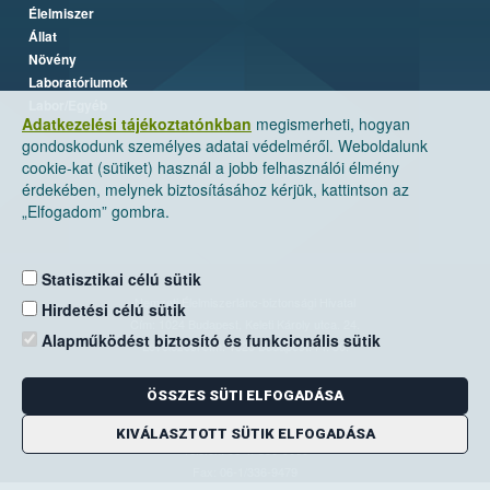
Élelmiszer
Állat
Növény
Laboratóriumok
Labor/Egyéb
Adatkezelési tájékoztatónkban
megismerheti, hogyan
gondoskodunk személyes adatai védelméről. Weboldalunk
cookie-kat (sütiket) használ a jobb felhasználói élmény
érdekében, melynek biztosításához kérjük, kattintson az
„Elfogadom” gombra.
Statisztikai célú sütik
Nemzeti Élelmiszerlánc-biztonsági Hivatal
Hirdetési célú sütik
Cím: 1024 Budapest, Keleti Károly utca. 24.
Alapműködést biztosító és funkcionális sütik
Levelezési cím: 1525 Budapest. Pf. 30.
ÖSSZES SÜTI ELFOGADÁSA
E-mail:
ugyfelszolgalat@nebih.gov.hu
Zöld szám: 06-80/263-244
KIVÁLASZTOTT SÜTIK ELFOGADÁSA
Telefon: 06-1/ 336-9000
Fax: 06-1/336-9479