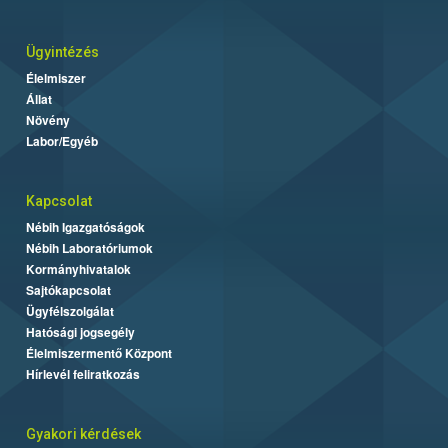
Ügyintézés
Élelmiszer
Állat
Növény
Labor/Egyéb
Kapcsolat
Nébih Igazgatóságok
Nébih Laboratóriumok
Kormányhivatalok
Sajtókapcsolat
Ügyfélszolgálat
Hatósági jogsegély
Élelmiszermentő Központ
Hírlevél feliratkozás
Gyakori kérdések