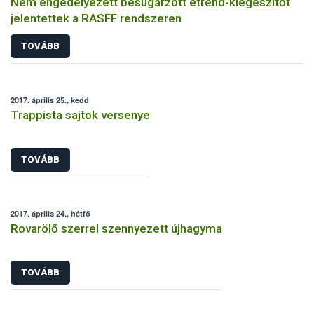
Nem engedélyezett besugárzott étrend-kiegészítőt
jelentettek a RASFF rendszeren
TOVÁBB
2017. április 25., kedd
Trappista sajtok versenye
TOVÁBB
2017. április 24., hétfő
Rovarölő szerrel szennyezett újhagyma
TOVÁBB